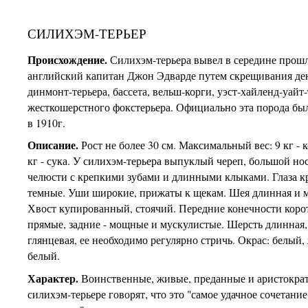
СИЛИХЭМ-ТЕРЬЕР
Происхождение.
Силихэм-терьера вывел в середине прошл
английский капитан Джон Эдварде путем скрещивания де
динмонт-терьера, бассета, вельш-корги, уэст-хайленд-уайт-
жесткошерстного фокстерьера. Официально эта порода бы
в 1910г.
Описание.
Рост не более 30 см. Максимальный вес: 9 кг - к
кг - сука. У силихэм-терьера выпуклый череп, большой н
челюсти с крепкими зубами и длинными клыками. Глаза к
темные. Уши широкие, прижаты к щекам. Шея длинная и м
Хвост купированный, стоячий. Передние конечности коро
прямые, задние - мощные и мускулистые. Шерсть длинная,
глянцевая, ее необходимо регулярно стричь. Окрас: белый,
белый.
Характер.
Воинственные, живые, преданные и аристокра
силихэм-терьере говорят, что это "самое удачное сочетани