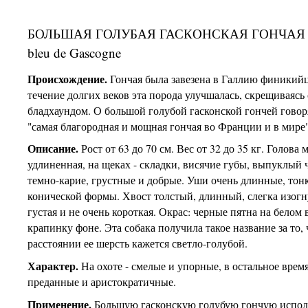
БОЛЬШАЯ ГОЛУБАЯ ГАСКОНСКАЯ ГОНЧАЯ 
bleu de Gascogne
Происхождение.
Гончая была завезена в Галлию финикий
течение долгих веков эта порода улучшалась, скрещиваясь 
бладхаундом. О большой голубой гасконской гончей говоря
"самая благородная и мощная гончая во Франции и в мире"
Описание.
Рост от 63 до 70 см. Вес от 32 до 35 кг. Голова 
удлиненная, на щеках - складки, висячие губы, выпуклый ч
темно-карие, грустные и добрые. Уши очень длинные, тон
конической формы. Хвост толстый, длинный, слегка изогн
густая и не очень короткая. Окрас: черные пятна на белом
крапинку фоне. Эта собака получила такое название за то, 
расстоянии ее шерсть кажется светло-голубой.
Характер.
На охоте - смелые и упорные, в остальное время
преданные и аристократичные.
Применение.
Большую гасконскую голубую гончую испол