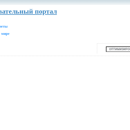
авательный портал
анеты
 мире