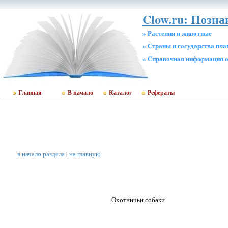
Clow.ru: Позн
» Растения и животные
» Страны и государства пл
» Cправочная информация о
Главная
В начало
Каталог
Рефераты
в начало раздела
|
на главную
Охотничьи собаки