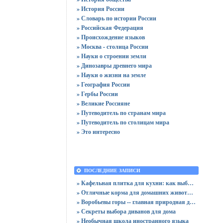
» История России
» Словарь по истории России
» Российская Федерация
» Происхождение языков
» Москва - столица России
» Науки о строении земли
» Динозавры древнего мира
» Науки о жизни на земле
» География России
» Гербы России
» Великие Россияне
» Путеводитель по странам мира
» Путеводитель по столицам мира
» Это интересно
ПОСЛЕДНИЕ ЗАПИСИ
» Кафельная плитка для кухни: как выбрать практичную отделку
» Отличные корма для домашних животных
» Воробьевы горы -- главная природная достопримечательность Москвы
» Секреты выбора диванов для дома
» Необычная школа иностранного языка