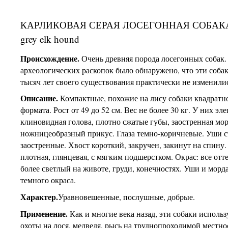
КАРЛИКОВАЯ СЕРАЯ ЛОСЕГОННАЯ СОБАКА
grey elk hound
Происхождение.
Очень древняя порода лосегонных собак.
археологических раскопок было обнаружено, что эти собак
тысяч лет своего существования практически не изменили
Описание.
Компактные, похожие на лису собаки квадратн
формата. Рост от 49 до 52 см. Вес не более 30 кг. У них эл
клиновидная голова, плотно сжатые губы, заостренная мор
ножницеобразный прикус. Глаза темно-коричневые. Уши с
заостренные. Хвост короткий, закручен, закинут на спину
плотная, глянцевая, с мягким подшерстком. Окрас: все отт
более светлый на животе, груди, конечностях. Уши и морд
темного окраса.
Характер.
Уравновешенные, послушные, добрые.
Применение.
Как и многие века назад, эти собаки использ
охоты на лося, медведя, рысь на труднопроходимой местно