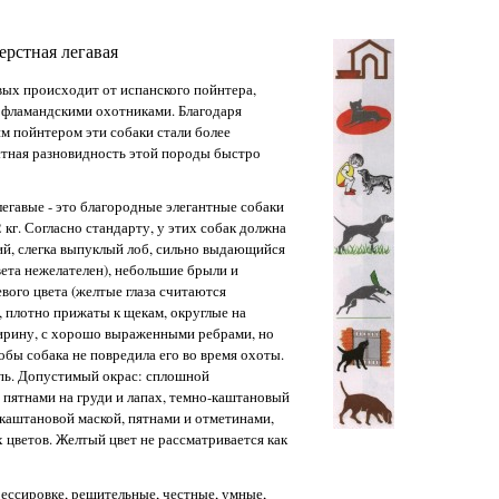
стная легавая
ых происходит от испанского пойнтера,
в. фламандскими охотниками. Благодаря
м пойнтером эти собаки стали более
тная разновидность этой породы быстро
гавые - это благородные элегантные собаки
2 кг. Согласно стандарту, у этих собак должна
ий, слегка выпуклый лоб, сильно выдающийся
вета нежелателен), небольшие брыли и
вого цвета (желтые глаза считаются
, плотно прижаты к щекам, округлые на
ширину, с хорошо выраженными ребрами, но
обы собака не повредила его во время охоты.
упь. Допустимый окрас: сплошной
пятнами на груди и лапах, темно-каштановый
каштановой маской, пятнами и отметинами,
цветов. Желтый цвет не рассматривается как
ссировке, решительные, честные, умные,