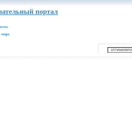
авательный портал
анеты
 мире