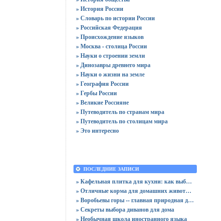
» История России
» Словарь по истории России
» Российская Федерация
» Происхождение языков
» Москва - столица России
» Науки о строении земли
» Динозавры древнего мира
» Науки о жизни на земле
» География России
» Гербы России
» Великие Россияне
» Путеводитель по странам мира
» Путеводитель по столицам мира
» Это интересно
ПОСЛЕДНИЕ ЗАПИСИ
» Кафельная плитка для кухни: как выбрать практичную отделку
» Отличные корма для домашних животных
» Воробьевы горы -- главная природная достопримечательность Москвы
» Секреты выбора диванов для дома
» Необычная школа иностранного языка