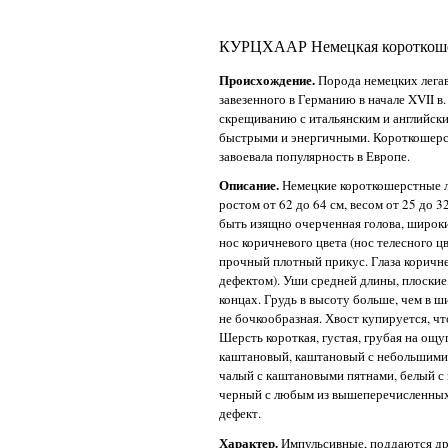
КУРЦХААР Немецкая короткошер
Происхождение.
Порода немецких легав
завезенного в Германию в начале XVII 
скрещиванию с итальянским и английски
быстрыми и энергичными. Короткошерс
завоевала популярность в Европе.
Описание.
Немецкие короткошерстные ле
ростом от 62 до 64 см, весом от 25 до 3
быть изящно очерченная голова, широк
нос коричневого цвета (нос телесного ц
прочный плотный прикус. Глаза коричне
дефектом). Уши средней длины, плоские
концах. Грудь в высоту больше, чем в 
не бочкообразная. Хвост купируется, чт
Шерсть короткая, густая, грубая на ощ
каштановый, каштановый с небольшими 
чалый с каштановыми пятнами, белый с 
черный с любым из вышеперечисленных 
дефект.
Характер.
Импульсивные, поддаются дре