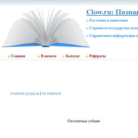
Clow.ru: Позн
» Растения и животные
» Страны и государства пл
» Cправочная информация о
Главная
В начало
Каталог
Рефераты
в начало раздела
|
на главную
Охотничьи собаки