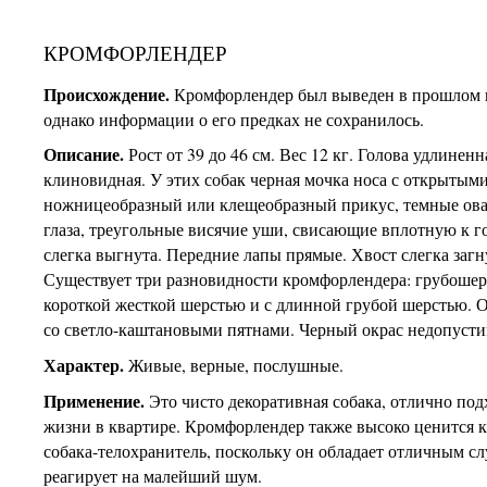
КРОМФОРЛЕНДЕР
Происхождение.
Кромфорлендер был выведен в прошлом 
однако информации о его предках не сохранилось.
Описание.
Рост от 39 до 46 см. Вес 12 кг. Голова удлиненн
клиновидная. У этих собак черная мочка носа с открытым
ножницеобразный или клещеобразный прикус, темные ов
глаза, треугольные висячие уши, свисающие вплотную к г
слегка выгнута. Передние лапы прямые. Хвост слегка загн
Существует три разновидности кромфорлендера: грубошерс
короткой жесткой шерстью и с длинной грубой шерстью. 
со светло-каштановыми пятнами. Черный окрас недопусти
Характер.
Живые, верные, послушные.
Применение.
Это чисто декоративная собака, отлично под
жизни в квартире. Кромфорлендер также высоко ценится к
собака-телохранитель, поскольку он обладает отличным с
реагирует на малейший шум.