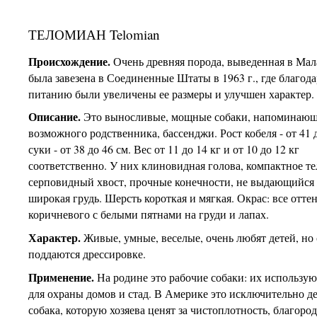
ТЕЛОМИАН Telomian
Происхождение.
Очень древняя порода, выведенная в Мал
была завезена в Соединенные Штаты в 1963 г., где благод
питанию были увеличены ее размеры и улучшен характер.
Описание.
Это выносливые, мощные собаки, напоминающ
возможного родственника, бассенджи. Рост кобеля - от 41 д
суки - от 38 до 46 см. Вес от 11 до 14 кг и от 10 до 12 кг
соответственно. У них клиновидная голова, компактное те
серповидный хвост, прочные конечности, не выдающийся
широкая грудь. Шерсть короткая и мягкая. Окрас: все отте
коричневого с белыми пятнами на груди и лапах.
Характер.
Живые, умные, веселые, очень любят детей, но 
поддаются дрессировке.
Применение.
На родине это рабочие собаки: их используют
для охраны домов и стад. В Америке это исключительно д
собака, которую хозяева ценят за чистоплотность, благоро