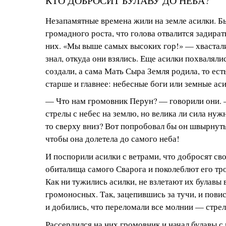
КТО ДОБРОСИТ БУЛАВУ ДО НЕБА?
Незапамятные времена жили на земле асилки. Б
громадного роста, что голова отвалится задират
них. «Мы выше самых высоких гор!» — хвастали
знал, откуда они взялись. Еще асилки похвалялис
создали, а сама Мать Сыра Земля родила, то ест
старше и главнее: небесные боги или земные аси
— Что нам громовник Перун? — говорили они. 
стрелы с небес на землю, но велика ли сила нуж
то сверху вниз? Вот попробовал бы он швырнуть 
чтобы она долетела до самого неба!
И поспорили асилки с ветрами, что добросят св
обиталища самого Сварога и поколеблют его тро
Как ни тужились асилки, не взлетают их булавы
громоносных. Так, зацепившись за тучи, и повис
и добились, что переломали все молнии — стре
Рассердился на них громовник и начал булавы с