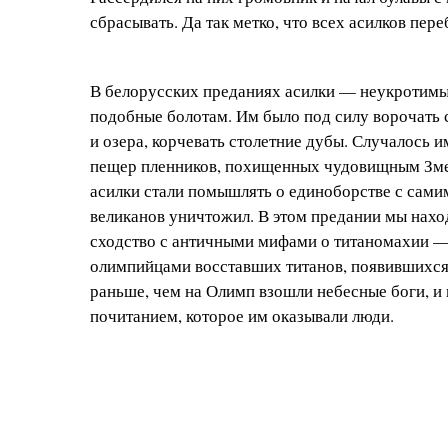
сбрасывать. Да так метко, что всех асилков пер
В белорусских преданиях асилки — неукротимы
подобные болотам. Им было под силу ворочать с
и озера, корчевать столетние дубы. Случалось 
пещер пленников, похищенных чудовищным Зме
асилки стали помышлять о единоборстве с сами
великанов уничтожил. В этом предании мы нах
сходство с античными мифами о титаномахии —
олимпийцами восставших титанов, появившихся
раньше, чем на Олимп взошли небесные боги, и
почитанием, которое им оказывали люди.