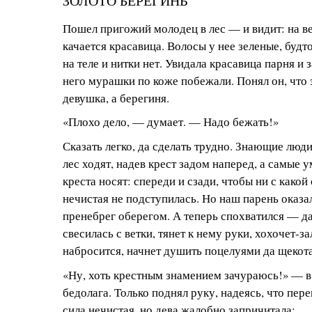
ЗОЛОТО БЕРЕГИНЬ
Пошел пригожий молодец в лес — и видит: на в
качается красавица. Волосы у нее зеленые, будто
на теле и нитки нет. Увидала красавица парня и з
него мурашки по коже побежали. Понял он, что 
девушка, а берегиня.
«Плохо дело, — думает. — Надо бежать!»
Сказать легко, да сделать трудно. Знающие люд
лес ходят, надев крест задом наперед, а самые 
креста носят: спереди и сзади, чтобы ни с какой
нечистая не подступилась. Но наш парень оказа
пренебрег оберегом. А теперь спохватился — да
свесилась с ветки, тянет к нему руки, хохочет-за
набросится, начнет душить поцелуями да щекота
«Ну, хоть крестным знамением зачураюсь!» — 
бедолага. Только поднял руку, надеясь, что пер
сила нечистая, но дева жалобно запричитала: