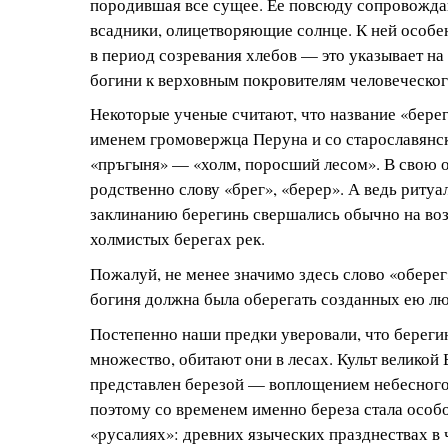
породившая все сущее. Ее повсюду сопровожда
всадники, олицетворяющие солнце. К ней особе
в период созревания хлебов — это указывает н
богини к верховным покровителям человеческог
Некоторые ученые считают, что название «бере
именем громовержца Перуна и со старославянс
«пръгыня» — «холм, поросший лесом». В свою о
родственно слову «брег», «берер». А ведь риту
заклинанию берегинь свершались обычно на в
холмистых берегах рек.
Пожалуй, не менее значимо здесь слово «оберег
богиня должна была оберегать созданных ею л
Постепенно наши предки уверовали, что берегин
множество, обитают они в лесах. Культ великой
представлен березой — воплощением небесного 
поэтому со временем именно береза стала особо
«русалиях»: древних языческих празднествах в