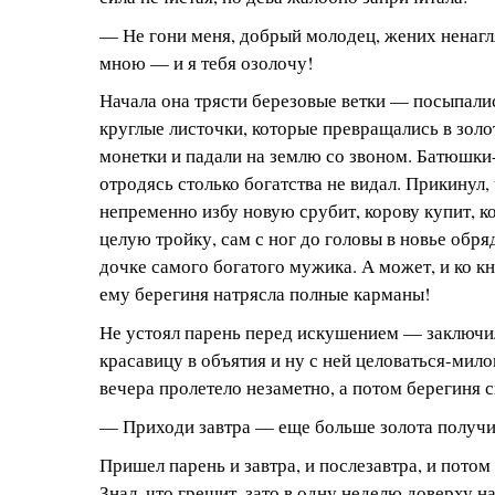
— Не гони меня, добрый молодец, жених ненаг
мною — и я тебя озолочу!
Начала она трясти березовые ветки — посыпалис
круглые листочки, которые превращались в зол
монетки и падали на землю со звоном. Батюшки
отродясь столько богатства не видал. Прикинул,
непременно избу новую срубит, корову купит, ко
целую тройку, сам с ног до головы в новье обря
дочке самого богатого мужика. А может, и ко 
ему берегиня натрясла полные карманы!
Не устоял парень перед искушением — заключи
красавицу в объятия и ну с ней целоваться-мило
вечера пролетело незаметно, а потом берегиня с
— Приходи завтра — еще больше золота получ
Пришел парень и завтра, и послезавтра, и потом
Знал, что грешит, зато в одну неделю доверху 