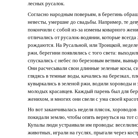
лесных русалок.
Согласно народным поверьям, в берегинь обра
невесты, умершие до свадьбы. Например, те де
покончили с собой из-за измены коварного жен
отличались от русалок-водянии, которые всегда 
рождаются. На Русальной, или Троицкой, неделе
ржи, берегини появлялись с того света: выходил
спускались с небес по березовым ветвям, выныри
Они расчесывали свои длинные зеленые косы, с
глядясь в темные воды, качались на березках, пл
кувыркались в зеленой ржи, водили хороводы и 
молодых красавцев. Каждый парень был для бе
женихом, и многих они свели с ума своей красо
Но вот заканчивалась неделя плясок, хороводов
покидали землю, чтобы опять вернуться на тот с
Купалы люди устраивали им проводы: веселилис
животных, играли на гуслях, прыгали через кост