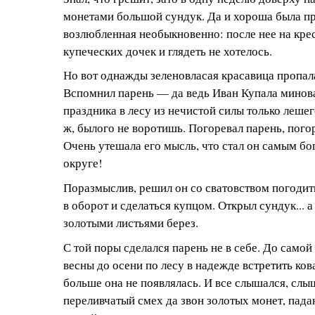
монетами большой сундук. Да и хороша была п
возлюбленная необыкновенно: после нее на кре
купеческих дочек и глядеть не хотелось.
Но вот однажды зеленовласая красавица пропала,
Вспомнил парень — да ведь Иван Купала миновал
праздника в лесу из нечистой силы только лешег
ж, былого не воротишь. Погоревал парень, погор
Очень утешала его мысль, что стал он самым бо
округе!
Поразмыслив, решил он со сватовством погодить
в оборот и сделаться купцом. Открыл сундук... 
золотыми листьями берез.
С той поры сделался парень не в себе. До самой
весны до осени по лесу в надежде встретить ко
больше она не появлялась. И все слышался, слы
переливчатый смех да звон золотых монет, пад