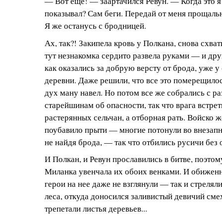
— Вот еще! — заартачился Ревун. — Когда это я
показывал? Сам беги. Передай от меня прощаль
Я же останусь с бродницей.
Ах, так?! Закипела кровь у Полкана, снова схват
тут незнакомка сердито развела руками — и дру
как оказались за добрую версту от брода, уже у
деревни. Даже решили, что все это померещилос
дух ману навел. Но потом все же собрались с 
старейшинам об опасности, так что врага встрет
растерянных сельчан, а отборная рать. Войско 
поубавило прыти — многие потонули во внезапн
не найдя брода, — так что отбились русичи без 
И Полкан, и Ревун прославились в битве, поэтом
Миланка увенчала их обоих венками. И обиженн
герои на нее даже не взглянули — так и стрелял
леса, откуда доносился заливистый девичий смех
трепетали листья деревьев...