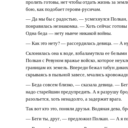
пролить готовы, нет чтобы отдать жизнь за земл
бою, как подобает героям-русичам.
— Да мы бы с радостью, — усмехнулся Полкан, 
понравилась незнакомка. — Хоть сейчас готовы 
Одна беда — нету нынче никакой войны.
— Как это нету? — рассердилась девица. — А ну
Склонилась она к воде, взбаламутила ее белым
Полкан с Ревуном вражье войско, которое неукл
границам их земель. Впереди бежал табун диких
скрываясь в пыльной завесе, мчались кровожад
— Беда совсем близко, — сказала девица. — Беги
надо старейшин предупредить. А я разрушу бр
разольется, хоть ненадолго, а задержит врага.
Так вот кто это, поняли друзья. Водяная дева, б
— Беги ты, друг, — предложил Полкан. — А я п