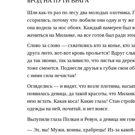
БРОД НА ПУТИ ВРАГА
Шли как-то раз по лесу два молодых охотника, 
ссорились, потому что любили они одну и ту же
она водила за нос обоих. Каждый намерен был во
жениться на Миланке, на все готов был ради это
Слово за слово — схватились кто за копье, кто за
друга люто, вот-вот кровь прольется! Вдруг слы
да так звонко, так заливисто, что листья на дер
тоже смеются. Поднесли друзья к губам свои об
с ними сила нечистая!
Огляделись — и видят, что возле плотины, насы
появилась девица, да такой красоты, что Милан
нею встать. Какая коса! Какие глаза! Стан строй
одежды на ней, почитай, и нет вовсе.
Вылупили глаза Полкан и Ревун, а девица им гов
— Эх, вы! Мужи, воины, храбрецы! Из-за какой-