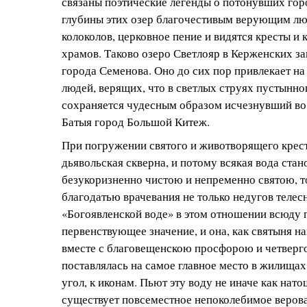
связаны поэтические легенды о потонувших гор
глубины этих озер благочестивым верующим лю
колоколов, церковное пение и видятся кресты и
храмов. Таково озеро Светлояр в Керженских з
города Семенова. Оно до сих пор привлекает на
людей, верящих, что в светлых струях пустынно
сохраняется чудесным образом исчезнувший во
Батыя город Большой Китеж.
При погружении святого и животворящего крест
дьявольская скверна, и потому всякая вода стан
безукоризненно чистою и непременно святою, 
благодатью врачевания не только недугов телес
«Богоявленской воде» в этом отношении всюду 
первенствующее значение, и она, как святыня н
вместе с благовещенскою просфорою и четверг
поставлялась на самое главное место в жилищах
угол, к иконам. Пьют эту воду не иначе как нат
существует повсеместное непоколебимое верован