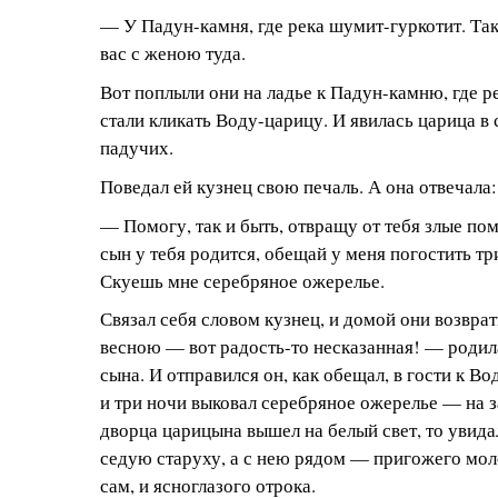
— У Падун-камня, где река шумит-гуркотит. Так
вас с женою туда.
Вот поплыли они на ладье к Падун-камню, где р
стали кликать Воду-царицу. И явилась царица в
падучих.
Поведал ей кузнец свою печаль. А она отвечала:
— Помогу, так и быть, отвращу от тебя злые по
сын у тебя родится, обещай у меня погостить три
Скуешь мне серебряное ожерелье.
Связал себя словом кузнец, и домой они возвра
весною — вот радость-то несказанная! — родил
сына. И отправился он, как обещал, в гости к Во
и три ночи выковал серебряное ожерелье — на з
дворца царицына вышел на белый свет, то увид
седую старуху, а с нею рядом — пригожего моло
сам, и ясноглазого отрока.