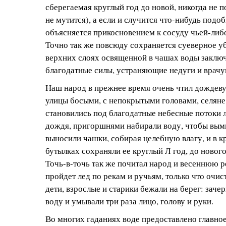
сберегаемая круглый год до новой, никогда не п
не мутится), а если и случится что-нибудь подоб
объясняется прикосновением к сосуду чьей-либ
Точно так же повсюду сохраняется суеверное у
верхних слоях освященной в чашах воды заклю
благодатные силы, устраняющие недуги и врач
Наш народ в прежнее время очень чтил дождеву
улицы босыми, с непокрытыми головами, селяне
становились под благодатные небесные потоки 
дождя, пригоршнями набирали воду, чтобы вымы
выносили чашки, собирая целебную влагу, и в 
бутылках сохраняли ее круглый Л год, до нового
Точь-в-точь так же почитал народ и весеннюю 
пройдет лед по рекам и ручьям, только что очист
дети, взрослые и старики бежали на берег: зач
воду и умывали три раза лицо, голову и руки.
Во многих гаданиях воде предоставлено главное