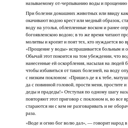
называемому от-черпыванию воды и прощению 
При болезни домашних животных или ввиду как
окачивают водою крест или медный образок, ста
воду на уголья, облепленные воском и ранее о
богоявленскою водою; в то же время читают пр
молитвы и кропят и поят тех, кто нуждается во
«Прощение у воды» испрашивается больным и 
Обычай этот покоится на том убеждении, что во
нанесенные ей оскорбления, насылая на людей б
чтобы избавиться от таких болезней, на воду о
с низким поклоном: «Пришел-де я к тебе, матуш
да с повинной головой, прости меня, простите и
деды и прадеды!» Отступая по одному шагу наза
повторяют этот приговор с поклоном и, во все в
стараются ни с кем не разговаривать и не обора
раза.
«Воде и огню бог волю дал», — говорит народ в