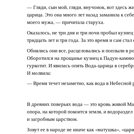
— Гляди, сын мой, гляди, внучонок, вот здесь ж
царица. Это она много лет назад заманила к себе
моего мужа, — причитала старуха.
Оказалось, не три дня и три ночи пробыл кузнец
тридцать лет и три года. За это время и сам стал
Обнялись они все, расцеловались и поплыли в р
Оборотился на прощанье кузнец к Падун-камню,
гуркотит. И явилась опять Вода-царица в сереб
И молвила:
— Время течет незаметно, как вода в Небесной 
В древних поверьях вода — это кровь живой Ма
опора, на которой покоится земля, и водоразд
и загробным царством.
Зовут ее в народе не иначе как «матушка», «цар