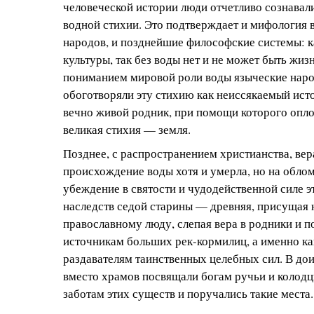
человеческой истории люди отчетливо сознавал
водной стихии. Это подтверждает и мифология в
народов, и позднейшие философские системы: ка
культуры, так без воды нет и не может быть жиз
пониманием мировой роли воды языческие нар
обоготворяли эту стихию как неиссякаемый ист
вечно живой родник, при помощи которого опл
великая стихия — земля.
Позднее, с распространением христианства, вер
происхождение воды хотя и умерла, но на обло
убеждение в святости и чудодейственной силе э
наследств седой старины — древняя, присущая
православному люду, слепая вера в родники и по
источникам больших рек-кормилиц, а именно ка
раздавателям таинственных целебных сил. В до
вместо храмов посвящали богам ручьи и колод
заботам этих существ и поручались такие места.