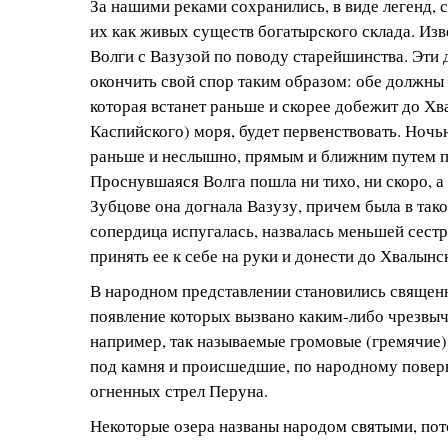
За нашими реками сохранились, в виде легенд, 
их как живых существ богатырского склада. Изв
Волги с Вазузой по поводу старейшинства. Эти
окончить свой спор таким образом: обе должны л
которая встанет раньше и скорее добежит до Хва
Каспийского) моря, будет первенствовать. Ночь
раньше и неслышно, прямым и ближним путем п
Проснувшаяся Волга пошла ни тихо, ни скоро, а 
Зубцове она догнала Вазузу, причем была в тако
сопердица испугалась, назвалась меньшей сест
принять ее к себе на руки и донести до Хвалынс
В народном представлении становились священ
появление которых вызвано каким-либо чрезвы
например, так называемые громовые (гремячие)
под камня и происшедшие, по народному повер
огненных стрел Перуна.
Некоторые озера названы народом святыми, пот