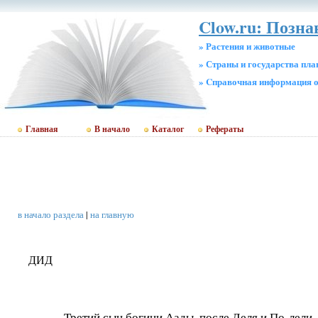
Clow.ru: Позн
» Растения и животные
» Страны и государства пл
» Cправочная информация о
Главная
В начало
Каталог
Рефераты
в начало раздела
|
на главную
ДИД
Третий сын богини Аады, после Леля и По-лели,