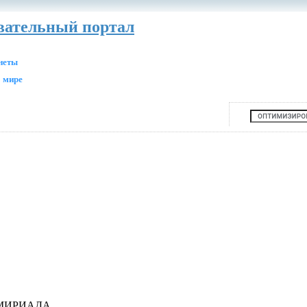
авательный портал
анеты
 мире
ИМИРИАДА