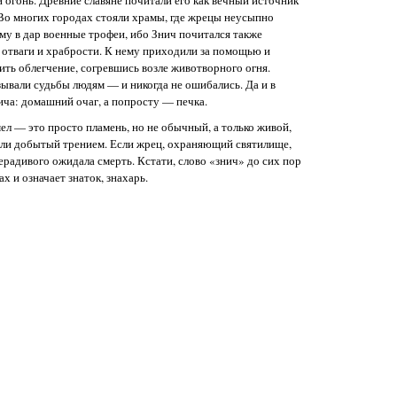
огонь. Древние славяне почитали его как вечный источник
. Во многих городах стояли храмы, где жрецы неусыпно
ему в дар военные трофеи, ибо Знич почитался также
 отваги и храбрости. К нему приходили за помощью и
ить облегчение, согревшись возле животворного огня.
ывали судьбы людям — и никогда не ошибались. Да и в
ча: домашний очаг, а попросту — печка.
ел — это просто пламень, но не обычный, а только живой,
или добытый трением. Если жрец, охраняющий святилище,
нерадивого ожидала смерть. Кстати, слово «знич» до сих пор
х и означает знаток, знахарь.