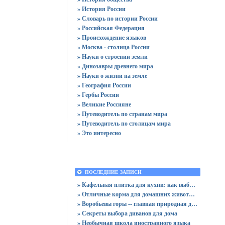
» История России
» Словарь по истории России
» Российская Федерация
» Происхождение языков
» Москва - столица России
» Науки о строении земли
» Динозавры древнего мира
» Науки о жизни на земле
» География России
» Гербы России
» Великие Россияне
» Путеводитель по странам мира
» Путеводитель по столицам мира
» Это интересно
ПОСЛЕДНИЕ ЗАПИСИ
» Кафельная плитка для кухни: как выбрать практичную отделку
» Отличные корма для домашних животных
» Воробьевы горы -- главная природная достопримечательность Москвы
» Секреты выбора диванов для дома
» Необычная школа иностранного языка