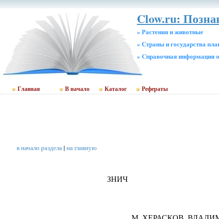
Clow.ru: Позн
» Растения и животные
» Страны и государства пл
» Cправочная информация о
Главная
В начало
Каталог
Рефераты
в начало раздела
|
на главную
ЗНИЧ
М. ХЕРАСКОВ. ВЛАД