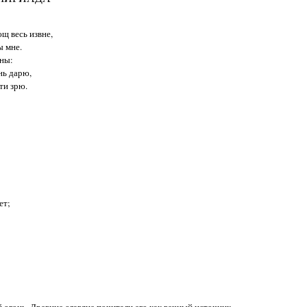
щ весь извне,
ы мне.
ны:
нь дарю,
ти зрю.
ет;