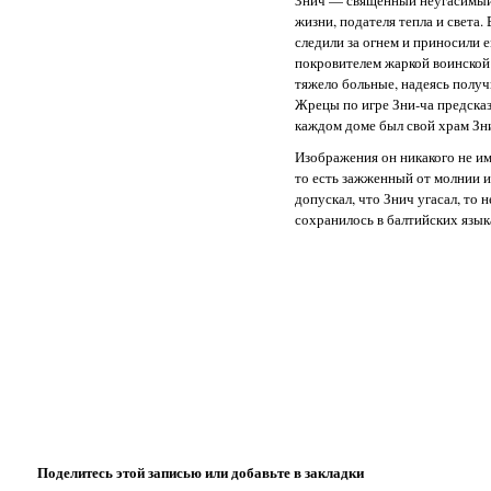
Знич — священный неугасимый 
жизни, подателя тепла и света
следили за огнем и приносили 
покровителем жаркой воинской
тяжело больные, надеясь получ
Жрецы по игре Зни-ча предсказ
каждом доме был свой храм Зни
Изображения он никакого не им
то есть зажженный от молнии 
допускал, что Знич угасал, то 
сохранилось в балтийских языка
Поделитесь этой записью или добавьте в закладки