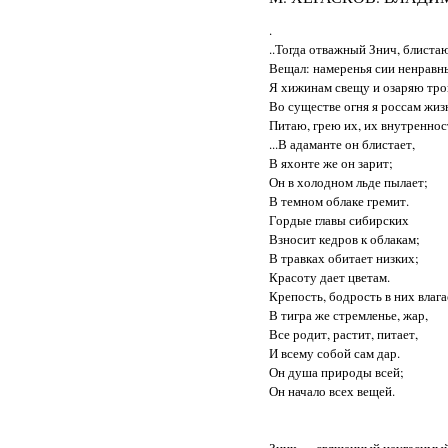
.
..Тогда отважный Знич, блистаю
Вещал: намеренья сии ненравн
Я хижинам свещу и озаряю тро
Во существе огня я россам жиз
Питаю, грею их, их внутреннос
...В адаманте он блистает,
В яхонте же он зарит;
Он в холодном льде пылает;
В темном облаке гремит.
Гордые главы сибирских
Взносит кедров к облакам;
В травках обитает низких;
Красоту дает цветам.
Крепость, бодрость в них влага
В тигра же стремленье, жар,
Все родит, растит, питает,
И всему собой сам дар.
Он душа природы всей;
Он начало всех вещей.