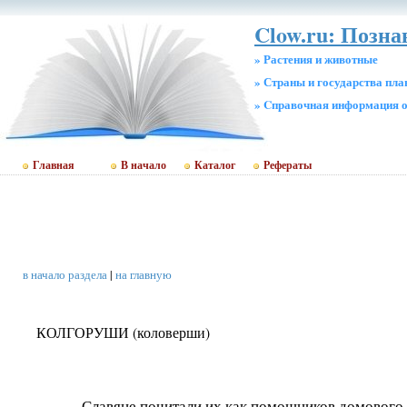
Clow.ru: Позн
» Растения и животные
» Страны и государства пл
» Cправочная информация о
Главная
В начало
Каталог
Рефераты
в начало раздела
|
на главную
КОЛГОРУШИ (коловерши)
Славяне почитали их как помощников домового.