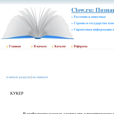
Clow.ru: Позн
» Растения и животные
» Страны и государства пл
» Cправочная информация о
Главная
В начало
Каталог
Рефераты
в начало раздела
|
на главную
КУКЕР
В мифологии южных славян это олицетворение 