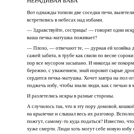
НЕРАДИВАЯ БАБА
Вот однажды топили две соседки печи, вылетели
встретились в небесах над избами.
— Здравствуйте, сестрицы! — говорят одни иск
ваша печка-матушка поживает?
— Плохо, — отвечают те, — дурная ей хозяйка 
сажей забита, в трубе как свили по весне сороки 
пор все мусором засыпано. И никогда не покорм
бережно, с уважением, знай норовит сырые дро
сердится печка-матушка. Хочет завтра на пол ог
поджечь избу, чтобы знали люди, как с печью в 
И разлетелись искры в разные стороны.
А случилось так, что в эту пору домовой, кошко
на крылечке и слышал весь их разговор. Всполо
пожгут, самому-то куда податься? Известно, ч
хуже смерти. Люди хоть могут себе новую избу 