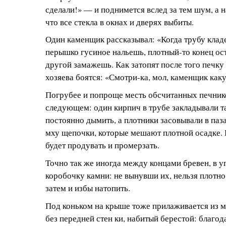
сделали!» — и поднимется вслед за тем шум, а н
что все стекла в окнах и дверях выбиты.
Один каменщик рассказывал: «Когда трубу кладе
перышко гусиное нальешь, плотный-то конец ост
другой замажешь. Как затопят после того печку 
хозяева боятся: «Смотри-ка, мол, каменщик как
Погрубее и попроще месть обсчитанных печник
следующем: один кирпич в трубе закладывали та
постоянно дымить, а плотники засовывали в па
мху щепочки, которые мешают плотной осадке. В
будет продувать и промерзать.
Точно так же иногда между концами бревен, в уг
коробочку камни: не вынувши их, нельзя плотно
затем и избы натопить.
Под коньком на крыше тоже прилаживается из 
без передней стен ки, набитый берестой: благо