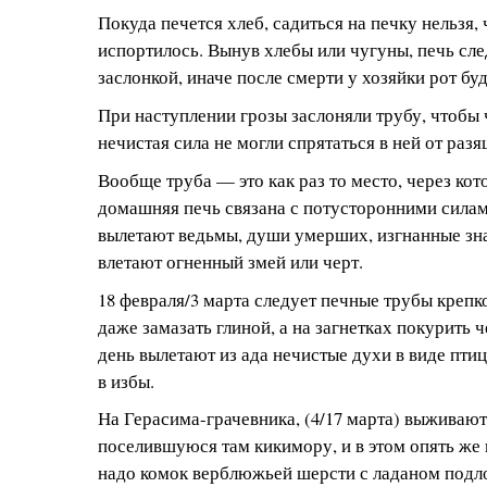
Покуда печется хлеб, садиться на печку нельзя, 
испортилось. Вынув хлебы или чугуны, печь сл
заслонкой, иначе после смерти у хозяйки рот буд
При наступлении грозы заслоняли трубу, чтобы 
нечистая сила не могли спрятаться в ней от раз
Вообще труба — это как раз то место, через ко
домашняя печь связана с потусторонними силам
вылетают ведьмы, души умерших, изгнанные зна
влетают огненный змей или черт.
18 февраля/3 марта следует печные трубы крепк
даже замазать глиной, а на загнетках покурить 
день вылетают из ада нечистые духи в виде пти
в избы.
На Герасима-грачевника, (4/17 марта) выживают
поселившуюся там кикимору, и в этом опять же
надо комок верблюжьей шерсти с ладаном подл