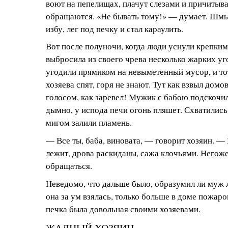
воют на пепелищах, плачут слезами и причитыва
обращаются. «Не бывать тому!» — думает. Шмы
избу, лег под печку и стал караулить.
Вот после полуночи, когда люди уснули крепким
выбросила из своего чрева несколько жарких уг
угодили прямиком на невыметенный мусор, и тот
хозяева спят, горя не знают. Тут как взвыл до
голосом, как заревел! Мужик с бабою подскочи
дымно, у испода печи огонь пляшет. Схватились 
мигом залили пламень.
— Все ты, баба, виновата, — говорит хозяин. —
лежит, дрова раскиданы, сажа клочьями. Негоже
обращаться.
Неведомо, что дальше было, образумил ли муж ж
она за ум взялась, только больше в доме пожаров
печка была довольная своими хозяевами.
ЖАДНЫЙ ХОЗЯИН