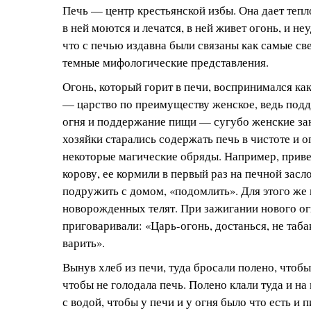
Печь — центр крестьянской избы. Она дает тепло
в ней моются и лечатся, в ней живет огонь, и н
что с печью издавна были связаны как самые све
темные мифологические представления.
Огонь, который горит в печи, воспринимался ка
— царство по преимуществу женское, ведь по
огня и поддержание пищи — сугубо женские за
хозяйки старались содержать печь в чистоте и 
некоторые магические обряды. Например, прив
корову, ее кормили в первый раз на печной засл
подружить с домом, «подомлить». Для этого же
новорожденных телят. При зажигании нового ог
приговаривали: «Царь-огонь, достанься, не таб
варить».
Вынув хлеб из печи, туда бросали полено, чтобы
чтобы не голодала печь. Полено клали туда и на
с водой, чтобы у печи и у огня было что есть и п