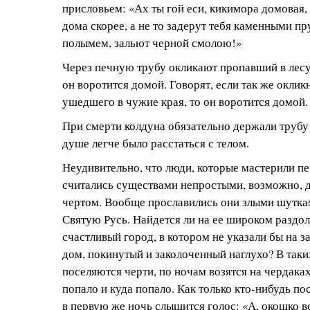
присловьем: «Ах ты гой еси, кикимора домовая
дома скорее, а не то задерут тебя каменными пр
полымем, зальют черной смолою!»
Через печную трубу окликают пропавший в лесу 
он воротится домой. Говорят, если так же оклик
ушедшего в чужие края, то он воротится домой.
При смерти колдуна обязательно держали трубу
душе легче было расстаться с телом.
Неудивительно, что люди, которые мастерили п
считались существами непростыми, возможно, д
чертом. Вообще прославились они злыми шутка
Святую Русь. Найдется ли на ее широком раздол
счастливый город, в котором не указали бы на
дом, покинутый и заколоченный наглухо? В так
поселяются черти, по ночам возятся на чердак
попало и куда попало. Как только кто-нибудь по
в первую же ночь слышится голос: «А, окошко в