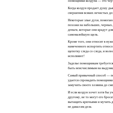
Помощники колдуна — это черт
Когда колдун продает душу дь
свершения всяких нечистых дел
Некоторые злые духи, помогаю
похожи на набольших, черных,
деньги, которые они крадут для
самомалейшую щель.
Кроме того, они относят в нуж
намеченного испортить относо
щепотку следа со следа, и вол
исполняют!
Заделье помощникам требуется
быть неисчислимым на выдумки,
Самый привычный способ — поса
удается спровадить помощников
замучить своего хозяина до см
И если колдун хочет хотя бы у
другому, не то могут его броса
вытащить крючьями и мучить д
не давал им дела.