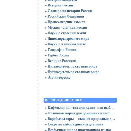
» История России
» Словарь по истории России
» Российская Федерация
» Происхождение языков
» Москва - столица России
» Науки о строении земли
» Динозавры древнего мира
» Науки о жизни на земле
» География России
» Гербы России
» Великие Россияне
» Путеводитель по странам мира
» Путеводитель по столицам мира
» Это интересно
ПОСЛЕДНИЕ ЗАПИСИ
» Кафельная плитка для кухни: как выбрать практичную отделку
» Отличные корма для домашних животных
» Воробьевы горы -- главная природная достопримечательность Москвы
» Секреты выбора диванов для дома
» Необычная школа иностранного языка