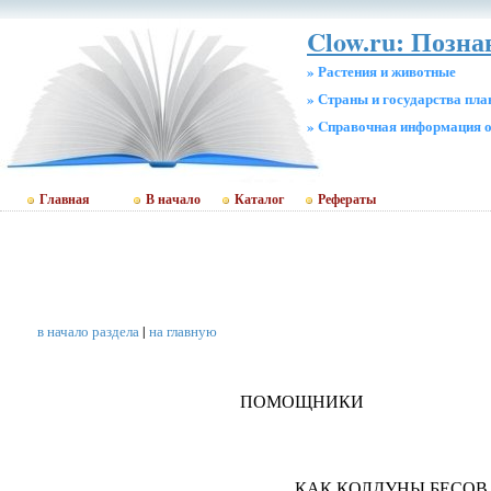
Clow.ru: Позн
» Растения и животные
» Страны и государства пл
» Cправочная информация о
Главная
В начало
Каталог
Рефераты
в начало раздела
|
на главную
ПОМОЩНИКИ
КАК КОЛДУНЫ БЕСОВ