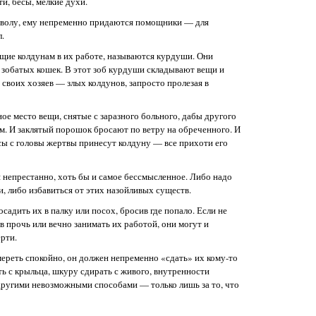
и, бесы, мелкие духи.
яволу, ему непременно придаются помощники — для
.
щие колдунам в их работе, называются курдуши. Они
 зобатых кошек. В этот зоб курдуши складывают вещи и
 своих хозяев — злых колдунов, запросто пролезая в
ное место вещи, снятые с заразного больного, дабы другого
м. И заклятый порошок бросают по ветру на обреченного. И
осы с головы жертвы принесут колдуну — все прихоти его
 непрестанно, хоть бы и самое бессмысленное. Либо надо
 либо избавиться от этих назойливых существ.
дить их в палку или посох, бросив где попало. Если не
 прочь или вечно занимать их работой, они могут и
ерти.
мереть спокойно, он должен непременно «сдать» их кому-то
ть с крыльца, шкуру сдирать с живого, внутренности
ругими невозможными способами — только лишь за то, что