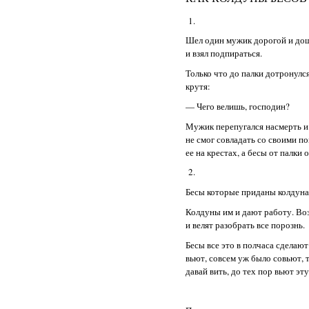
1.
Шел один мужик дорогой и доше
и взял подпираться.
Только что до палки дотронулс
крутя:
— Чего велишь, господин?
Мужик перепугался насмерть и б
не смог совладать со своими п
ее на крестах, а бесы от палки 
2.
Бесы которые приданы колдуна
Колдуны им и дают работу. Воз
и велят разобрать все порознь.
Бесы все это в полчаса сделают
вьют, совсем уж было совьют, 
давай вить, до тех пор вьют эт