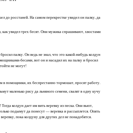
л до росстаней. На самом перекрестке увидел он палку, да
я, как увидел трех бесят. Они мужика спрашивают, хвостами
росил палку. Он ведь не знал, что это какой-нибудь колдун
омощниками-бесами, вот он и насадил их на палку и бросил
отойти не могут!
м в помощники, их беспрестанно тормошат, просят работу.
ьмут маленько рису да льняного семени, свалят в одну кучу
! Тогда колдун дает им вить веревку из песка. Они вьют,
только подымут да понесут — веревка и рассыплется. Опять
у веревку, пока колдуну для других дел не понадобятся.