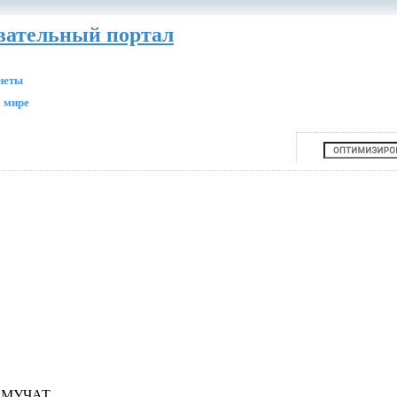
авательный портал
анеты
 мире
 МУЧАТ