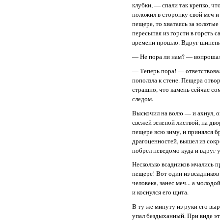
клубки, — спали так крепко, чт
положил в сторонку свой меч и 
пещере, то хватаясь за золоты
пересыпая из горсти в горсть с
времени прошло. Вдруг шипени
— Не пора ли нам? — вопрошал
— Теперь пора! — ответствовала
поползла к стене. Пещера отвор
страшно, что камень сейчас сом
следом.
Выскочил на волю — и ахнул, 
свежей зеленой листвой, на дво
пещере всю зиму, и принялся бр
драгоценностей, вышел из сок
побрел неведомо куда и вдруг 
Несколько всадников мчались пр
пещере! Вот один из всадников
человека, занес меч... а молод
и коснулся его щита.
В ту же минуту из руки его выр
упал бездыханный. При виде э