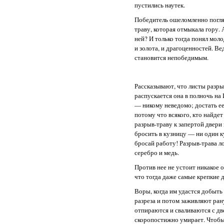
пустились наутек.
Победитель ошеломленно погляд
траву, которая отмыкала гору. 
ней? И только тогда понял мол
и золота, и драгоценностей. Ве
становится непобедимым.
Рассказывают, что листы разры
распускается она в полночь на 
— никому неведомо; достать е
потому что всякого, кто найде
разрыв-траву к запертой двери 
бросить в кузницу — ни один ку
бросай работу! Разрыв-трава ло
серебро и медь.
Против нее не устоит никакое 
что тогда даже самые крепкие д
Воры, когда им удастся добыть 
разреза и потом заживляют ран
отпираются и сваливаются с две
скоропостижно умирает. Чтобы 