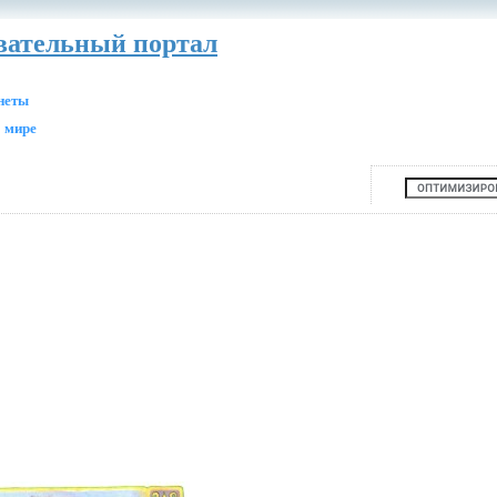
авательный портал
анеты
 мире