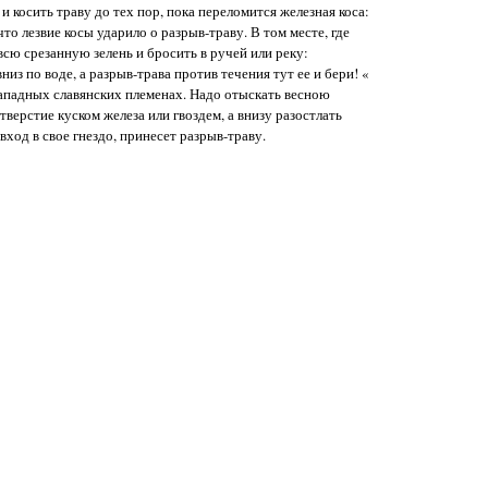
 и косить траву до тех пор, пока переломится железная коса:
что лезвие косы ударило о разрыв-траву. В том месте, где
всю срезанную зелень и бросить в ручей или реку:
из по воде, а разрыв-трава против течения тут ее и бери! «
западных славянских племенах. Надо отыскать весною
отверстие куском железа или гвоздем, а внизу разостлать
вход в свое гнездо, принесет разрыв-траву.