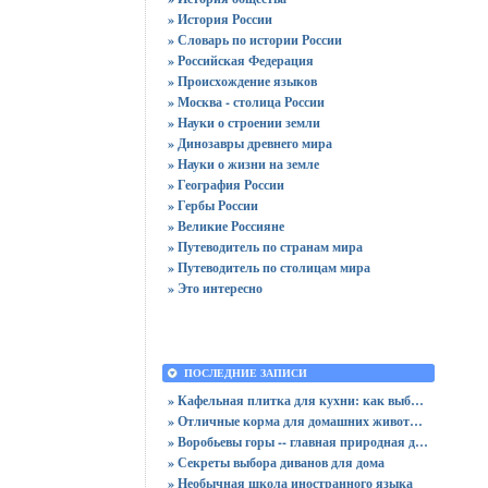
» История России
» Словарь по истории России
» Российская Федерация
» Происхождение языков
» Москва - столица России
» Науки о строении земли
» Динозавры древнего мира
» Науки о жизни на земле
» География России
» Гербы России
» Великие Россияне
» Путеводитель по странам мира
» Путеводитель по столицам мира
» Это интересно
ПОСЛЕДНИЕ ЗАПИСИ
» Кафельная плитка для кухни: как выбрать практичную отделку
» Отличные корма для домашних животных
» Воробьевы горы -- главная природная достопримечательность Москвы
» Секреты выбора диванов для дома
» Необычная школа иностранного языка