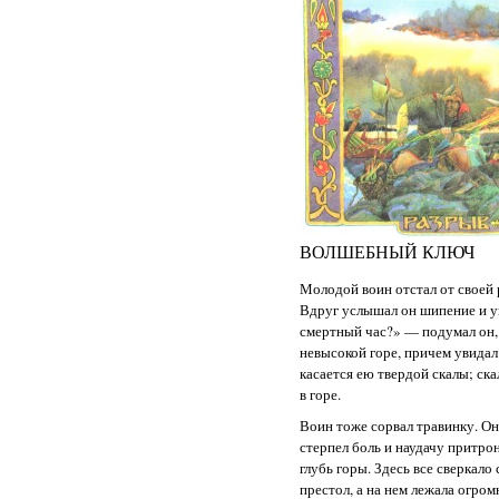
ВОЛШЕБНЫЙ КЛЮЧ
Молодой воин отстал от своей р
Вдруг услышал он шипение и у
смертный час?» — подумал он, о
невысокой горе, причем увидал 
касается ею твердой скалы; ска
в горе.
Воин тоже сорвал травинку. Она
стерпел боль и наудачу притрон
глубь горы. Здесь все сверкал
престол, а на нем лежала огром