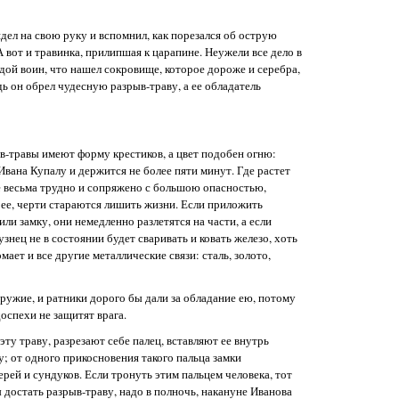
ел на свою руку и вспомнил, как порезался об острую
А вот и травинка, прилипшая к царапине. Неужели все дело в
одой воин, что нашел сокровище, которое дороже и серебра,
дь он обрел чудесную разрыв-траву, а ее обладатель
в-травы имеют форму крестиков, а цвет подобен огню:
Ивана Купалу и держится не более пяти минут. Где растет
е весьма трудно и сопряжено с большою опасностью,
т ее, черти стараются лишить жизни. Если приложить
или замку, они немедленно разлетятся на части, а если
знец не в состоянии будет сваривать и ковать железо, хоть
мает и все другие металлические связи: сталь, золото,
оружие, и ратники дорого бы дали за обладание ею, потому
оспехи не защитят врага.
эту траву, разрезают себе палец, вставляют ее внутрь
у; от одного прикосновения такого пальца замки
рей и сундуков. Если тронуть этим пальцем человека, тот
достать разрыв-траву, надо в полночь, накануне Иванова