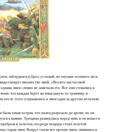
ати, заблудился и брел, усталый, по опушке осеннего леса.
видел вокруг множество змей. «Неужто настал мой
днако змеи словно не замечали его. Все они стекались к
воин, что каждая берет на язык какую-то травинку и
ла после этого открывалась и змеи одна за другою исчезали
 была такая острая, что палец разрезало до крови, но он
улся к камню. Трещина разверзлась перед ним, и он вошел в
о серебром и золотом, посреди пещеры стоял золотой
ная старая змея. Вокруг спали все прочие змеи, свившись в