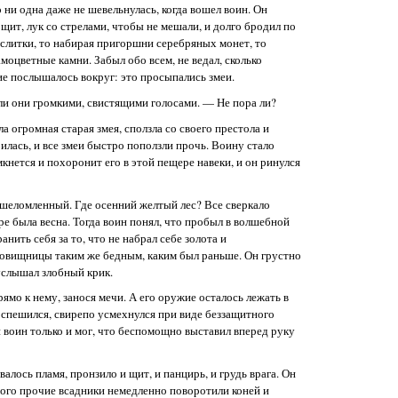
о ни одна даже не шевельнулась, когда вошел воин. Он
щит, лук со стрелами, чтобы не мешали, и долго бродил по
е слитки, то набирая пригоршни серебряных монет, то
амоцветные камни. Забыл обо всем, не ведал, сколько
е послышалось вокруг: это просыпались змеи.
и они громкими, свистящими голосами. — Не пора ли?
 огромная старая змея, сползла со своего престола и
илась, и все змеи быстро поползли прочь. Воину стало
кнется и похоронит его в этой пещере навеки, и он ринулся
ошеломленный. Где осенний желтый лес? Все сверкало
ре была весна. Тогда воин понял, что пробыл в волшебной
анить себя за то, что не набрал себе золота и
ровищницы таким же бедным, каким был раньше. Он грустно
услышал злобный крик.
ямо к нему, занося мечи. А его оружие осталось лежать в
 спешился, свирепо усмехнулся при виде беззащитного
ой воин только и мог, что беспомощно выставил вперед руку
валось пламя, пронзило и щит, и панцирь, и грудь врага. Он
того прочие всадники немедленно поворотили коней и