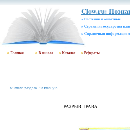
Clow.ru: Позн
» Растения и животные
» Страны и государства пл
» Cправочная информация о
Главная
В начало
Каталог
Рефераты
в начало раздела
|
на главную
РАЗРЫВ-ТРАВА