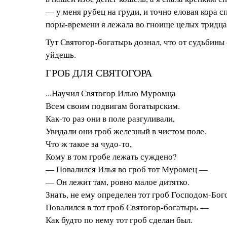
— у меня рубец на груди, и точно еловая кора спа
поры-времени я лежала во гноище целых тридцат
Тут Святогор-богатырь дознал, что от судьбины
уйдешь.
ГРОБ ДЛЯ СВЯТОГОРА
...Научил Святогор Илью Муромца
Всем своим подвигам богатырским.
Как-то раз они в поле разгуливали,
Увидали они гроб железный в чистом поле.
Что ж такое за чудо-то,
Кому в том гробе лежать суждено?
— Повалился Илья во гроб тот Муромец —
— Он лежит там, ровно малое дитятко.
Знать, не ему определен тот гроб Господом-Бог
Повалился в тот гроб Святогор-богатырь —
Как будто по нему тот гроб сделан был.