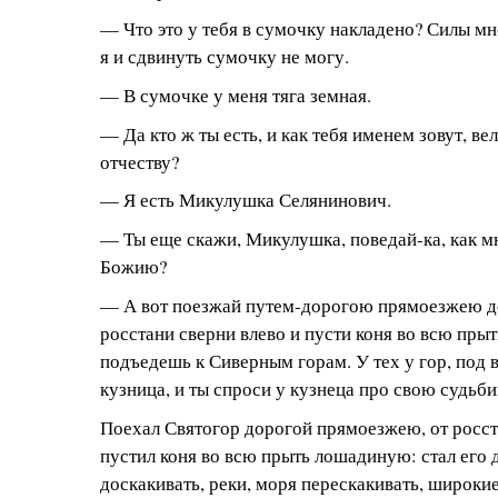
— Что это у тебя в сумочку накладено? Силы мне
я и сдвинуть сумочку не могу.
— В сумочке у меня тяга земная.
— Да кто ж ты есть, и как тебя именем зовут, ве
отчеству?
— Я есть Микулушка Селянинович.
— Ты еще скажи, Микулушка, поведай-ка, как м
Божию?
— А вот поезжай путем-дорогою прямоезжею до
росстани сверни влево и пусти коня во всю пры
подъедешь к Сиверным горам. У тех у гор, под 
кузница, и ты спроси у кузнеца про свою судьби
Поехал Святогор дорогой прямоезжею, от росст
пустил коня во всю прыть лошадиную: стал его
доскакивать, реки, моря перескакивать, широки