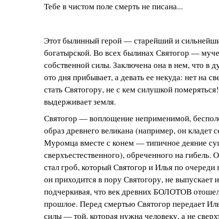
Тебе в чистом поле смерть не писана...
Этот былинный герой — старейший и сильнейш
богатырской. Во всех былинах Святогор — муч
собственной силы. Заключена она в нем, что в 
ото дня прибывает, а девать ее некуда: нет на с
стать Святогору, не с кем силушкой померяться!
выдерживает земля.
Святогор — воплощение неприменимой, бесполе
образ древнего великана (например, он кладет 
Муромца вместе с конем — типичное деяние су
сверхъестественного), обреченного на гибель. 
стал гроб, который Святогор и Илья по очереди 
он приходится в пору Святогору, не выпускает и
подчеркивая, что век древних БОЛОТОВ отошел
прошлое. Перед смертью Святогор передает Иль
силы — той, которая нужна человеку, а не свер