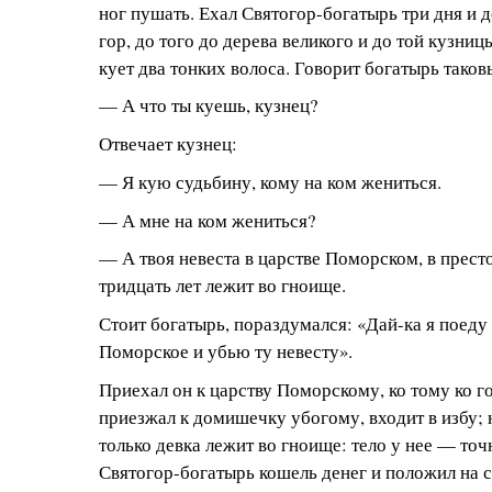
ног пушать. Ехал Святогор-богатырь три дня и 
гор, до того до дерева великого и до той кузниц
кует два тонких волоса. Говорит богатырь таков
— А что ты куешь, кузнец?
Отвечает кузнец:
— Я кую судьбину, кому на ком жениться.
— А мне на ком жениться?
— А твоя невеста в царстве Поморском, в прест
тридцать лет лежит во гноище.
Стоит богатырь, пораздумался: «Дай-ка я поеду 
Поморское и убью ту невесту».
Приехал он к царству Поморскому, ко тому ко г
приезжал к домишечку убогому, входит в избу; 
только девка лежит во гноище: тело у нее — точ
Святогор-богатырь кошель денег и положил на с