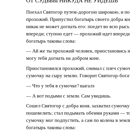
ОТ СУДЬБЫ НИКУДА НЕ УЙДЕШЬ
Поехал Святогор путем-дорогою широкою, и по 
прохожий. Припустил богатырь своего добра ко
никак не может догнать его: поедет во всю рыс
впереди; ступою едет — прохожий идет вперед
богатырь таковы слова:
— Ай же ты прохожий человек, приостановись н
могу тебя догнать на добром коне.
Приостановился прохожий, снимал с плеч сумоч
сумочку на сыру землю. Говорит Святогор-бога
— Что у тебя в сумочке? кыгалэ
— А вот подыми с земли. Сам увидишь.
Сошел Святогор с добра коня, захватил сумочк
пошевелить; стал подымать обеими руками — то
сумочку мог подпустить, а сам по колена в земл
богатырь таковы слова: