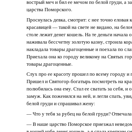
вострый меч и бил ее мечом по белой груди, а за
царства Поморского.
Проснулась девка, смотрит: с нее точно еловая к
красавицей — такой на свете не видано, на бело
столе лежит денег кошель. На те деньги начала о
наживала бессчетну золотую казну, строила кор
накладала товары драгоценные и поехала по сл
Приехала она ко городу великому на Святых гор
товары драгоценные.
Слух про ее красоту прошел по всему городу и 
Пришел и Святогор-богатырь посмотреть на кр
полюбилась она ему. Стал ее сватать за себя, и 
замуж. Как поженился на ней, и легли спать, уви
белой груди и спрашивал жену:
— Что у тебя за рубец на белой груди? Отвечала
— В наше царство Поморское приезжал неведом
в нашей избе денег кошель, а я спала крепким с