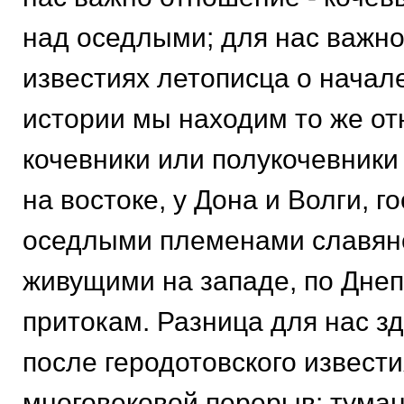
над оседлыми; для нас важно 
известиях летописца о начал
истории мы находим то же о
кочевники или полукочевники
на востоке, у Дона и Волги, г
оседлыми племенами славян
живущими на западе, по Днеп
притокам. Разница для нас зд
после геродотовского извести
многовековой перерыв: туман