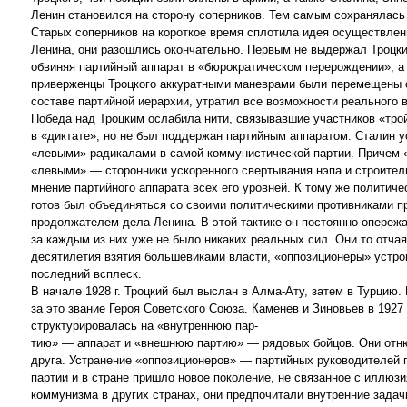
Ленин становился на сторону соперников. Тем самым сохранялась
Старых соперников на короткое время сплотила идея осуществлени
Ленина, они разошлись окончательно. Первым не выдержал Троцкий
обвиняя партийный аппарат в «бюрократическом перерождении», а 
приверженцы Троцкого аккуратными маневрами были перемещены с 
составе партийной иерархии, утратил все возможности реального в
Победа над Троцким ослабила нити, связывавшие участников «трой
в «диктате», но не был поддержан партийным аппаратом. Сталин 
«левыми» радикалами в самой коммунистической партии. Причем «п
«левыми» — сторонники ускоренного свертывания нэпа и строител
мнение партийного аппарата всех его уровней. К тому же политичес
готов был объединяться со своими политическими противниками пр
продолжателем дела Ленина. В этой тактике он постоянно опережа
за каждым из них уже не было никаких реальных сил. Они то отчаян
десятилетия взятия большевиками власти, «оппозиционеры» устро
последний всплеск.
В начале 1928 г. Троцкий был выслан в Алма-Ату, затем в Турцию.
за это звание Героя Советского Союза. Каменев и Зиновьев в 1927
структурировалась на «внутреннюю пар-
тию» — аппарат и «внешнюю партию» — рядовых бойцов. Они отнюд
друга. Устранение «оппозиционеров» — партийных руководителей 
партии и в стране пришло новое поколение, не связанное с иллю
коммунизма в других странах, они предпочитали внутренние задач