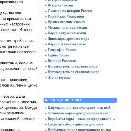
 производила
» История России
» Словарь по истории России
цев», вышла
» Российская Федерация
ляли примитивным
» Происхождение языков
нных настроений,
» Москва - столица России
 освистан. В конце
» Науки о строении земли
» Динозавры древнего мира
ческие требования.
» Науки о жизни на земле
есмотря на явный
» География России
ешительно настаивал
» Гербы России
» Великие Россияне
мунистами, если не
» Путеводитель по странам мира
нец решился на новый
» Путеводитель по столицам мира
» Это интересно
асть продукции,
условиях Ленин цепко
 первой, дала
ПОСЛЕДНИЕ ЗАПИСИ
 сражение с властью.
» Кафельная плитка для кухни: как выбрать практичную отделку
ых ценностей. Вожди
» Отличные корма для домашних животных
 они решились
» Воробьевы горы -- главная природная достопримечательность Москвы
рганизацией помощи
» Секреты выбора диванов для дома
» Необычная школа иностранного языка
 направлена