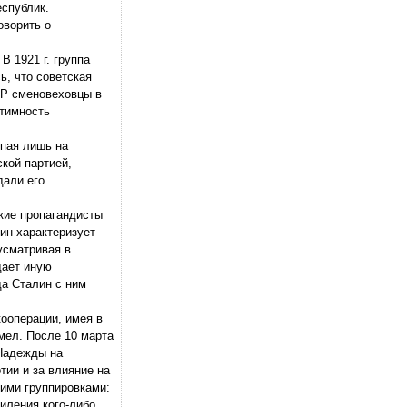
спублик.
оворить о
В 1921 г. группа
ь, что советская
СР сменовеховцы в
итимность
упая лишь на
кой партией,
дали его
ские пропагандисты
ин характеризует
усматривая в
дает иную
да Сталин с ним
кооперации, имея в
мел. После 10 марта
 Надежды на
тии и за влияние на
ими группировками:
силения кого-либо