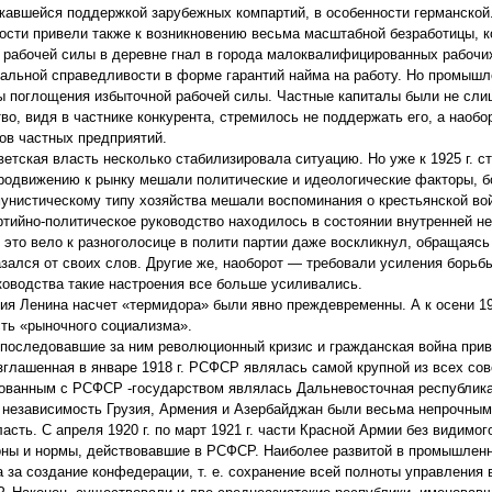
жавшейся поддержкой зарубежных компартий, в особенности германской
ти привели также к возникновению весьма масштабной безработицы, кот
к рабочей силы в деревне гнал в города малоквалифицированных рабочи
иальной справедливости в форме гарантий найма на работу. Но промышл
рвы поглощения избыточной рабочей силы. Частные капиталы были не сл
о, видя в частнике конкурента, стремилось не поддержать его, а наобо
ов частных предприятий.
етская власть несколько стабилизировала ситуацию. Но уже к 1925 г. ст
продвижению к рынку мешали политические и идеологические факторы, б
унистическому типу хозяйства мешали воспоминания о крестьянской войн
ртийно-политическое руководство находилось в состоянии внутренней н
е это вело к разноголосице в полити партии даже воскликнул, обращаясь
азался от своих слов. Другие же, наоборот — требовали усиления борьб
ководства такие настроения все больше усиливались.
ния Ленина насчет «термидора» были явно преждевременны. А к осени 19
сть «рыночного социализма».
и последовавшие за ним революционный кризис и гражданская война при
зглашенная в январе 1918 г. РСФСР являлась самой крупной из всех сов
рованным с РСФСР -государством являлась Дальневосточная республика
е независимость Грузия, Армения и Азербайджан были весьма непрочны
асть. С апреля 1920 г. по март 1921 г. части Красной Армии без видимо
аконы и нормы, действовавшие в РСФСР. Наиболее развитой в промышлен
а за создание конфедерации, т. е. сохранение всей полноты управления