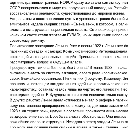
административные границы. РСФСР сразу же стала самым крупны
СССР воспринимался в мире как полузаконный наследник Российс
восстановлении реальности, существовавшей до мировой войны.
Нэп, а затем и восстановление пусть и урезанных границ бывшей 
эмигрантов издала сборник статей «Смена вех», в котором, в отл
власть и есть русская национальная власть. Сменовеховцы прив
конечном счете стали жертвами ГУЛАГа, но их идеи были использ
советскому режиму.
Политическое завещание Ленина. Уже с весны 1922 г. Ленин все б
партийных съездах и съездах Коммунистического Интернационала 
состоящей из «национальных секций». Привычка к власти, в малень
рассматривать вопрос о будущем власти.
Просуществует ли она без него, без Ленина? В конце 1922 — начал
пытались выдать за систему взглядов, своего рода «политическое
своих ближайших соратников. Пяти из них (Троцкому, Каменеву, Зи
прошлом и настоящем каждого из них идейные и политические ша
характеристику, останавливаясь лишь на чертах его личности. Нес
расходился идейно. В будущем это сыграло исключительно важную
В других работах Ленин идеалистически мечтал о реформе партийн
виду постепенное превращение ее в коммуны, диктовал заметки об
1923 г. он теряет речь, будучи в состоянии произнести лишь неск
выздоровление таяли. Борьба за власть обострялась. Она велась н
важнейшие силовые структуры. Незадолго перед уходом Ленина от
Троцкого, чьи позиции были сильны в армии, а также Сталина, Зин