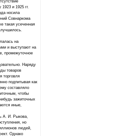
тсутствие
1923 и 1925 гг.
нда носила
шений Совнаркома
же такая усеченная
улучшилось.
лалась на
ыми и выступают на
ое, промежуточное
довательно. Наряду
иды товаров
я торговля
янно подпитывая как
нему составляло
житочным, чтобы
-нибудь зажиточных
аются иные,
ь А. И. Рыкова,
оступления, но
миллионов людей,
ект. Однако