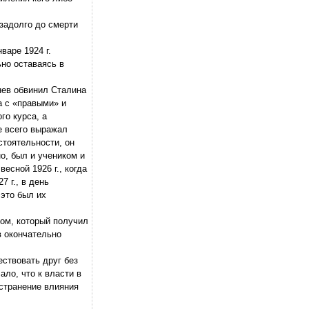
езадолго до смерти
варе 1924 г.
но оставаясь в
нев обвинил Сталина
а с «правыми» и
го курса, а
е всего выражал
стоятельности, он
о, был и учеником и
есной 1926 г., когда
7 г., в день
 это был их
ром, который получил
в окончательно
ствовать друг без
ло, что к власти в
остранение влияния