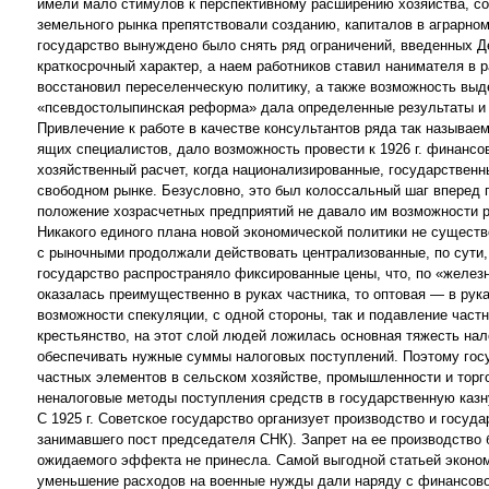
имели мало стимулов к перспективному расширению хозяйства, со
земельного рынка препятствовали созданию, капиталов в аграрном 
государство вынуждено было снять ряд ограничений, введенных Де
краткосрочный характер, а наем работников ставил нанимателя в 
восстановил переселенческую политику, а также возможность выде
«псевдостолыпинская реформа» дала определенные результаты и к
Привлечение к работе в качестве консультантов ряда так называем
ящих специалистов, дало возможность провести к 1926 г. финанс
хозяйственный расчет, когда национализированные, государственн
свободном рынке. Безусловно, это был колоссальный шаг вперед 
положение хозрасчетных предприятий не давало им возможности р
Никакого единого плана новой экономической политики не сущест
с рыночными продолжали действовать централизованные, по сути,
государство распространяло фиксированные цены, что, по «железн
оказалась преимущественно в руках частника, то оптовая — в рук
возможности спекуляции, с одной стороны, так и подавление част
крестьянство, на этот слой людей ложилась основная тяжесть нал
обеспечивать нужные суммы налоговых поступлений. Поэтому гос
частных элементов в сельском хозяйстве, промышленности и торгов
неналоговые методы поступления средств в государственную казну
С 1925 г. Советское государство организует производство и госуд
занимавшего пост председателя СНК). Запрет на ее производство
ожидаемого эффекта не принесла. Самой выгодной статьей эконо
уменьшение расходов на военные нужды дали наряду с финансов