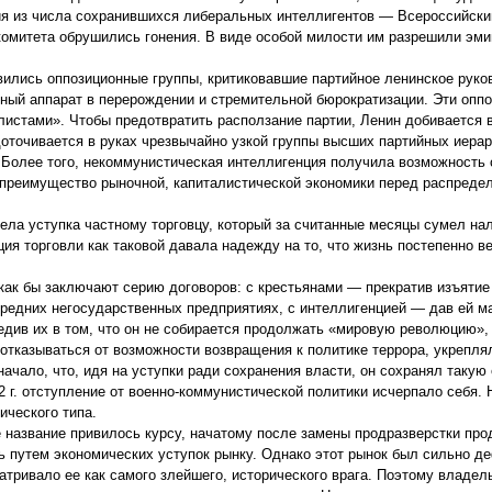
ция из числа сохранившихся либеральных интеллигентов — Всероссийск
комитета обрушились гонения. В виде особой милости им разрешили эми
вились оппозиционные группы, критиковавшие партийное ленинское руко
йный аппарат в перерождении и стремительной бюрократизации. Эти опп
истами». Чтобы предотвратить расползание партии, Ленин добивается в
оточивается в руках чрезвычайно узкой группы высших партийных иерар
. Более того, некоммунистическая интеллигенция получила возможность
 преимущество рыночной, капиталистической экономики перед распреде
ела уступка частному торговцу, который за считанные месяцы сумел на
ия торговли как таковой давала надежду на то, что жизнь постепенно в
 как бы заключают серию договоров: с крестьянами — прекратив изъятие
средних негосударственных предприятиях, с интеллигенцией — дав ей 
едив их в том, что он не собирается продолжать «мировую революцию»,
отказываться от возможности возвращения к политике террора, укрепля
ачало, что, идя на уступки ради сохранения власти, он сохранял такую 
 г. отступление от военно-коммунистической политики исчерпало себя.
ического типа.
 название привилось курсу, начатому после замены продразверстки про
ь путем экономических уступок рынку. Однако этот рынок был сильно д
атривало ее как самого злейшего, исторического врага. Поэтому владел