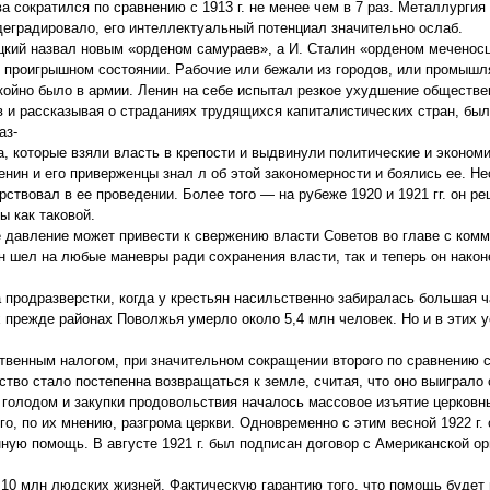
 сократился по сравнению с 1913 г. не менее чем в 7 раз. Металлургия
деградировало, его интеллектуальный потенциал значительно ослаб.
оцкий назвал новым «орденом самураев», а И. Сталин «орденом меченос
ти проигрышном состоянии. Рабочие или бежали из городов, или промыш
койно было в армии. Ленин на себе испытал резкое ухудшение обществе
в и рассказывая о страданиях трудящихся капиталистических стран, был
аз-
 которые взяли власть в крепости и выдвинули политические и экономи
нин и его приверженцы знал л об этой закономерности и боялись ее. Н
ствовал в ее проведении. Более того — на рубеже 1920 и 1921 гг. он р
ы как таковой.
ое давление может привести к свержению власти Советов во главе с ком
ин шел на любые маневры ради сохранения власти, так и теперь он нако
продразверстки, когда у крестьян насильственно забиралась большая ч
х прежде районах Поволжья умерло около 5,4 млн человек. Но и в этих 
ственным налогом, при значительном сокращении второго по сравнению с
тво стало постепенна возвращаться к земле, считая, что оно выиграло
 голодом и закупки продовольствия началось массовое изъятие церковн
о, по их мнению, разгрома церкви. Одновременно с этим весной 1922 г.
ную помощь. В августе 1921 г. был подписан договор с Американской о
 10 млн людских жизней. Фактическую гарантию того, что помощь будет