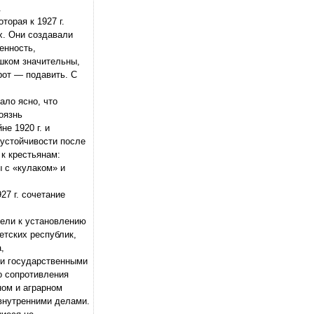
.
орая к 1927 г.
х. Они создавали
енность,
ишком значительны,
рот — подавить. С
ало ясно, что
оязнь
е 1920 г. и
еустойчивости после
 к крестьянам:
ы с «кулаком» и
27 г. сочетание
вели к установлению
етских республик,
,
ми государственными
го сопротивления
ном и аграрном
 внутренними делами.