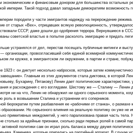
м экономическим и финансовым донором для большинства остальных ре
кой империи. Такой подход давал западным демократиям возможность г
империи породили у части эмигрантов надежду на перерождение режима. 
ичие от старых «Вех», отрицавших всякую революционность, утверждалос
етствовали СССР, даже дошли до одобрения террора. Вернувшиеся в СС
ованы советской властью в попытке расколоть эмиграцию и придать лег
ольше устранялся от дел, перестав посещать публичные митинги и выст
— организации, провозгласившей себя единой всемирной коммунистичес
ком ли кружке, в эмигрантском ли окружении, в партии и стране, побуж
е 1923 г. он диктует несколько набросков, которые затем коммунистиче
 завещание». Главным из этих документов стала диктовка, в которой Лен
новьеву, Бухарину, Пятакову) Ленин дает политические характеристики, 
тания и расхождения с его взглядами. Шестому же — Сталину — Ленин 
мотря ни на что, Ленин не обнаружил ни одного серьезного момента, ког
 роль в возвышении Сталина и устранении его соперников.
ой бюрократии путем разбавления ее «рабочими от станка», о размахе 
 образовании. Но серьезного влияния на реальную политику он уже не и
олько примитивных междометий, у него парализована правая часть тела.
е столько за идейные признаки, сколько ради первых ролей в самой пар
 активной политики сам он играл роль баланса между двумя политическ
овьева, Каменева, которые опирались на партийный аппарат. В случае у