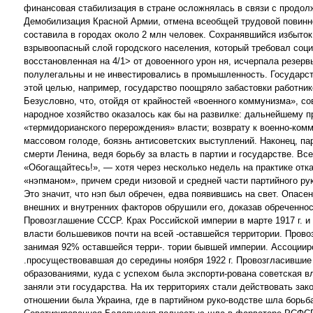
финансовая стабилизация в стране осложнялась в связи с продол
Демобилизация Красной Армии, отмена всеобщей трудовой повиннос
составила в городах около 2 млн человек. Сохранявшийся избыто
взрывоопасный слой городского населения, который требовал соц
восстановленная на 4/1> от довоенного урон ня, исчерпала резе
полулегальны и не инвестировались в промышленность. Государств
этой целью, например, государство поощряло забастовки работник
Безусловно, что, отойдя от крайностей «военного коммунизма», сов
народное хозяйство оказалось как бы на развилке: дальнейшему 
«термидорианского перерождения» власти; возврату к военно-комм
массовом голоде, боязнь антисоветских выступлений. Наконец, па
смерти Ленина, ведя борьбу за власть в партии и государстве. Вс
«Обогащайтесь!», — хотя через несколько недель на практике отк
«нэпманом», причем среди низовой и средней части партийного ру
Это значит, что нэп был обречен, едва появившись на свет. Опасе
внешних и внутренних факторов обрушили его, доказав обреченно
Провозглашение СССР. Крах Российской империи в марте 1917 г. 
власти большевиков почти на всей -оставшейся территории. Прово
занимая 92% оставшейся терри-. тории бывшей империи. Ассоции
.просуществовавшая до середины ноября 1922 г. Провозгласивши
образованиями, куда с успехом была экспорти-рована советская вл
заняли эти государства. На их территориях стали действовать з
отношении была Украина, где в партийном руко-водстве шла борьб