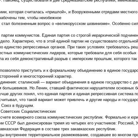
 Наконец, существовали и две среднеазиатские республики, именовав
мии, которая считалась «пришлой», и Вооруженными отрядами местного
забочены тем, чтобы неизбежное
 стал болезненным вопрос о «великорусском шовинизме». Особенно си
 партии коммунистов. Единая партия со строгой иерархической подчине
 дело. Характерно, что в этой единой партии не существовало отдельно
 единство репрессивных органов. При таких условиях требовалось реш
местных коммунистических лидеров, которые требовали для себя особых 
а из себя демонстративный разрыв с имперским прошлым, которого так
 позволяло приступить и к формальному объединению в единое государс
сторонний и многосторонний характер.
единения: сталинский — вариант объединения в единое государство с д
м большевиков. Но Ленин, ставший фактически нарушителем основных 
учше других понял, что единая партия и единая репрессивная система 
читывал, что такой вариант может привлечь и другие народы и государс
в Союз в будущем.
з Советских Социалистических
 счете всемирного союза коммунистических республик. Формально и юри
нии СССР был денонсирован тремя из четырех его участников: Россией, У
вказская Федерация в составе трех закавказских республик.
ды внутреннее территориальное размежевание, создавшее во многом пр