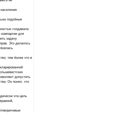
шиеся не
 населения.
льны подобные
нностью создавала
й компартии для
ить задачу
прав. Это делалось
 боялись
тво, тем более что в
екларированной
большевистских
позволяют допустить
тва. Он понял, что
дически эта цель
краиной,
отиворечивые