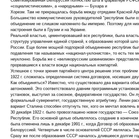
Советизированная Белоруссия полностью шла в фарватере РСФСР.
«социалистическими», а «народными» — Бухара и
Хорезм. Там не прекращалась борьба между отрядами Красной Ар
Большинство коммунистических руководителей "республик были о
объединение не слишком напомнило бы империю. Поэтому для них
настроения были в Грузии и на Украине.
Реальной властью, цементировавшей все республики, была власть
структуру управления единой страной, к образованию которой шло
России. Еще более мощной подпоркой объединению республик было
подавления так называемых «национал-уклонистов», то есть тех 
неуклонно. Борьба же с «великорусским шовинизмом» представлял
прорвавшиеся к власти вожди национальных компартий.
Успешное с точки зрения партийного центра решение этих проблем
1922 г. сложилась определенная система договоров, носивших дву
Как объединяться? Известно, что существовало два варианта объ
автономией. Это соответствовало давним программным установка
установок, выступил за союзное, федеративное государство. Он л
формальный суверенитет, государственную атрибутику. Ленин расс
вариант Сталина способен отпугнуть тех, кого он мечтал вовлечь 
30 декабря 1922 г. было провозглашено новое государство — Сою
Республик. Его основной целью объявлялось создание в конечном
была отменена лишь в декабре 1991 г., когда Договор об образова
Белоруссией. Четвертым в числе основателей СССР являлась Зака
Сразу же после образования СССР началось длившееся долгие го