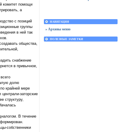
ий комитет помощи
грировать, а
водство с позиций
НАВИГАЦИЯ
озиционные группы
» Архивы меню
ведения в ней так
хов.
ПОЛЕЗНЫЕ ЗАМЕТКИ
 создавать общества,
лительной,
ладить снабжение
ернется в привычное,
 всего
малую долю
 по крайней мере
л централи-заторские
ее структуру,
 Началась
дналогом. В течение
еформирован.
ьцы-собственники