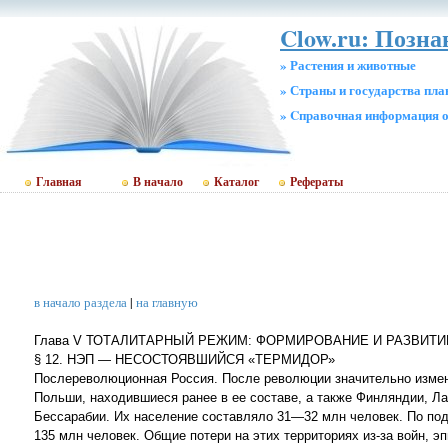
Clow.ru: Позн
» Растения и животные
» Страны и государства пл
» Cправочная информация о
Главная
В начало
Каталог
Рефераты
в начало раздела
|
на главную
Глава V ТОТАЛИТАРНЫЙ РЕЖИМ: ФОРМИРОВАНИЕ И РАЗВИТИЕ
§ 12. НЭП — НЕСОСТОЯВШИЙСЯ «ТЕРМИДОР»
Послереволюционная Россия. После революции значительно измени
Польши, находившиеся ранее в ее составе, а также Финляндии, Ла
Бессарабии. Их население составляло 31—32 млн человек. По под
135 млн человек. Общие потери на этих территориях из-за войн, э