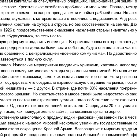
здавая капиталы на спекулятивных операциях. Национализация земли, о
секторе. Крестьянское хозяйство дробилось и мельчало. Правда, между 
кретом о земле: на запрет аренды земли и найма рабочей силы. Но аре
разряд «кулаков», к которым власти относились с подозрением. Ряд ре
ления крестьян на хутора и отруба, но без собственности на землю. Да
 1926 г. продовольственное снабжение населения страны значительно 
ых «буржуазных», то есть насто-
овую реформу и подавить инфляцию. В промышленном секторе ставка де
ые предприятия должны были вести себя так, будто они являются частн
по сравнению с централизацией «военного коммунизма». Но двойственн
азвернуться в полную силу.
вовало. Нэповские мероприятия вводились урывками, хаотично, непосле
 военно-коммунистические методы управления экономикой. На многие в
ой» логике экономики, вело к их вымыванию из торговли. Если рознична
ах государства, что создавало взрывоопасную ситуацию на рынке, посто
ной инициативы — с другой. В стране, где почти 80% населения по-преж
огового бремени. Но крестьянство в массе своей было недостаточно за
ударство постоянно стремилось усилить налогообложение всех сколько
ле. Однако и этих поступлений не хватало. С середины 20-х гг. усилив
, такие, как принудительные займы, заниженные цены на зерно.
арственную монопольную продажу водки «рыковки» (названной так в чест
 был введен с началом мировой несколько увеличить государственные п
мики стало сокращение Красной Армии. Возвращение к мирному труду 
ой реформой и продовольственным налогом большой экономический эфф