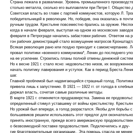
Страна лежала в развалинах. Уровень промышленного производства
столько металла, сколько его выплавляли при Петре I. Общество 
Советская власть во главе с партией коммунистов, которую Л. Тр
победительницей в революции. Но, победив, она оказалась в поч
ручным трудом. Крестьяне повсеместно брались за оружие. Неспо
когда в начале февраля, выступая на одном из московских заводо
февраля в Петрограде начались забастовки рабочих. Ответом на р
гон рабочих демонстраций стало возмущение матросов Кронштадта,
Всякая революция рано или поздно приходит к самоисчерпанию. Ле
провал политики «военного коммунизма*, Ленин до последнего упор
на ее усилении. Строились планы полной отмены денежной систем
Но к весне 1921 г. стало ясно: недовольство низов, их вооруженн
начать политику лавирования и уступок. Как в период Бреста Лен
шаг.
Главной проблемой был надвигающийся страшный голод. Политика 
привела лишь к запустению. В 1921 — 1922 гг. от голода в хлебны
держал власть, сочетая самые различные методы.
В марте 1921 г. отменяется продразверстка. Замена ее продоволь
определенный стимул уставшему от войны крестьянству. Крестьянс
Но урожай был впереди, а голод разрастался. Якобы для борьбы с
большевиков решили использовать этот предлог для окончательног
принять иностранную, прежде всего американскую продовольствен
о безвозмездной поставке продовольствия. Подключились и дру-
гие благотворительные организации., Эта помощь спасла не менее