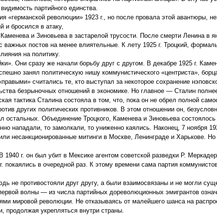
 видимость партийного единства.
я «германской революции» 1923 г., но после провала этой авантюры, н
 и бросился в атаку,
Каменева и Зиновьева в застарелой трусости. После смерти Ленина в ян
важных постов на менее влиятельные. К лету 1925 г. Троцкий, формаль
лияния на политику.
ки». Они сразу же начали борьбу друг с другом. В декабре 1925 г. Каме
успешно занял политическую нишу коммунистического «центриста», борц
равыми» считались те, кто выступал за некоторое сохранение нэповско
ьства безрыночных отношений в экономике. Но главное — Сталин полне
кая тактика Сталина состояла в том, что, пока он не обрел полной само
отив других политических противников. В этом отношении он, безусловн
л остальных. Объединение Троцкого, Каменева и Зиновьева состоялось в
но нападали, то замолкали, то униженно каялись. Наконец, 7 ноября 192
или несанкционированные митинги в Москве, Ленинграде и Харькове. Но
 В 1940 г. он был убит в Мексике агентом советской разведки Р. Меркаде
 г. покаялись в очередной раз. К этому времени сама партия коммунисто
ь не противостояли друг другу, а были взаимосвязаны и не могли суще
первой волны — из числа партийных дореволюционных эмигрантов означа
зиями мировой революции. Не отказываясь от малейшего шанса на распр
и, продолжая укрепляться внутри страны.