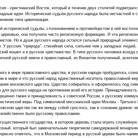
сия - христианский Восток, который в течение двух столетий подвеграл
падные идеи. Историческая судьба русского народа была несчастной и с
енение типа цивилизации.
 исторической судьбы, столкновением и противоборстом в ней восточно
 церковью, она получила чисто религиозную формацию. И эта религиоз
нистов. Но в душе русского народа остался сильный природный элемент
. У русских "природа", стихийная сила, сильнее чем у западных людей,
ий вошел и в русское христианство. В типе русского человека всегда 
нечной русской земли и православный, из Византии полученный, аскетиз
ого в мире православного царства, в русском народе пробудилось созна
м в мире и что русский народ единственный носитель православной вер
вания московского царства. Царство собиралось и оформлялось под сим
о для русского народа на протяжении всей его истории. Принадлежность
ршенно также и принадлежность к советской России, к русскому комму
истической веры. Под символикой мессианской идеи Москвы - Третьего
овском царстве так же между собой срослось, как в сознании древне- е
 своейственно было русскому православию.
гущественного государства, в котором церковь стала играть служебную
озный, который был замечательным теоретиком самодержаной монархии,
тересно отметить, что в Московский период в русской церкви было наим