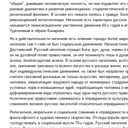
"общее", давившее человеческую личность, но она подавляет его 
роковая диалектика в развитии революционно- социалистической и
религиозный феномен. В основе его лежала любось к правде. Бели
революционной интеллигенции. Нигилизм есть характерно русское
называется эмансипационное умственное движение 60-х годов и ег
Тургеневым в образе Базарова.
Но в действительности нигилизм есть ялвение гораздо более широ
нигилизм сам п себе не был социальным двжиением. Нигилистическ
Достоевский. Русский нигилизм отрицал Бога, дух, душу, нормы и
он на духовной почве православия, он мог возникнуть лишь в ду
аскеза, безблагодатная аскеза. В основе русского нигилизма, вс
зле, признание греховности всякого богатства и роскоши жизни, в
был индивидуалистическим движением, но также был направлен пр
считате греховной роскошью не только искусство, метафизику, ду
человека, эмансипацию трудового народа от непомерных страданий
условных норм и возвышенных идей, порабощающих человека и меша
деформированном виде отразилась еще одна черта русского право
Аскетическое православие сомневалось в оправданности культуры,
сомнениях великих русских писателей относительно оправданности
Религиозное, моральное и социальное сомнение в оправданности к
философского и художественного творчества. Отсюда борьба проти
господствовать в социальной мысли 70-х годов. Русский нигилизм