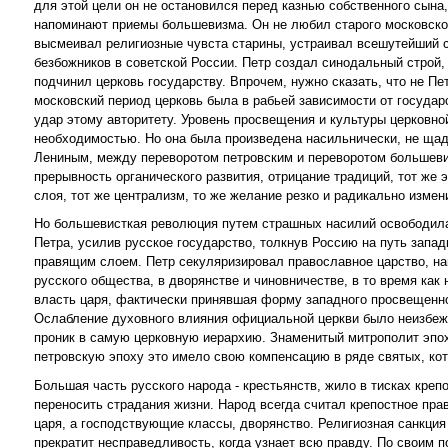
для этой цели он не остановился перед казнью собственного сына
напоминают приемы большевизма. Он не любил старого московског
высмеивал религиозные чувста старины, устраивал всешутейший 
безбожников в советской России. Петр создал синодальный строй, 
подчинил церковь государству. Впрочем, нужно сказать, что не Пе
московский период церковь была в рабьей зависимости от государ
удар этому авторитету. Уровень просвещения и культуры церковно
необходимостью. Но она была произведена насильнически, не щад
Лениным, между переворотом петровским и переворотом большевист
прерывность органического развития, отрицание традиций, тот же 
слоя, тот же централизм, то же желание резко и радикально измен
Но большевисткая революция путем страшных насилий освободила н
Петра, усилив русское государство, толкнув Россию на путь запа
правящим слоем. Петр секуляризировал православное царство, на
русского общества, в дворянстве и чиновничестве, в то время к
власть царя, фактически принявшая форму западного просвещенно
Ослабление духовного влияния официальной церкви было неизбе
проник в самую церковную иерархию. Знаменитый митрополит эпох
петровскую эпоху это имело свою компенсацию в ряде святых, кот
Большая часть русского народа - крестьянств, жило в тисках кре
переносить страдания жизни. Народ всегда считал крепостное пра
царя, а господствующие классы, дворянство. Религиозная санкция 
прекратит несправедливость, когда узнает всю правду. По своим 