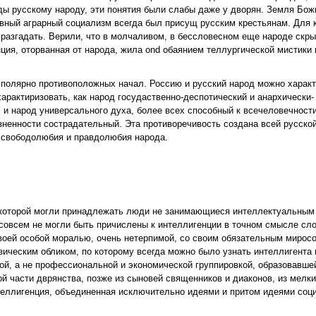
ы русскому народу, эти понятия были слабы даже у дворян. Земля Бож
вный аграрный социализм всегда был присущ русским крестьянам. Для 
 разгадать. Верили, что в молчаливом, в бессловесном еще народе скры
нция, оторванная от народа, жила ond обаянием теллургической мистики н
 полярно противоположных начал. Россию и русский народ можно харак
арактиризовать, как народ госудаственно-деспотический и анархически
и народ универсального духа, более всех способный к всечеловечности
зненности сострадательный. Эта противоречивость создана всей русско
м свободолюбия и правдолюбия народа.
к которой могли принадлежать люди не занимающиеся интеллектуальным
 совсем не могли быть причислены к интеллигенции в точном смысле сл
воей особой моралью, очень нетерпимой, со своим обязательным миросо
ческим обликом, по которому всегда можно было узнать интеллигента и
ой, а не профессиональной и экономической группировкой, образовавше
й части дврянства, позже из сыновей священников и диаконов, из мелки
нтеллигенция, объединенная исключительно идеями и притом идеями соци