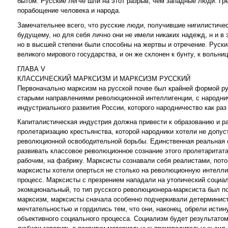
бытом. Русские легче шли на этот разрыв, чем западные люди. Гр
порабощение человека и народа.
Замечательнее всего, что русские люди, получившие нигилистиче
будущему, но для себя лично они не имели никаких надежд, н и в 
но в высшей степени были способны на жертвы и отречение. Руски
великого мирового государства, и он же склонен к бунту, к вольниц
ГЛАВА V
КЛАССИЧЕСКИЙ МАРКСИЗМ И МАРКСИЗМ РУССКИЙ
Первоначально марксизм на русской почве был крайней формой ру
старыми направлениями революционной интеллигенции, с народни
индустриального развития России, которого народничество как раз
Капиталистическая индустрия должна привести к образованию и ра
пролетаризацию крестьянства, которой народники хотели не допу
революционной освободительной борьбы. Единственная реальная с
развивать классовое революционное сознание этого пролетаритата
рабочим, на фабрику. Марксисты сознавали себя реалистами, пото
марксисты хотели оперться не столько на революционную интеллиг
процесс. Марксисты с презрением нападали на утопический социа
экомциональный, то тип русского революционера-марксиста был по
марксизм, марксисты сначала особенно подчеркивали детерминист
мечтательностью и гордились тем, что они, наконец, обрели исти
объективного социального процесса. Социализм будет результато