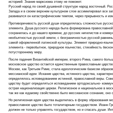
историей. Знание марксизма этому не поможет.
Русский народ по своей душевной структуре народ восточный. Рос
Запада и в своем верхнем культурном слое ассимилировал все за
развивался он катастрофическим темпом, через прерывность и изм
Противоречивость русской души определялась сложностью русской
злемента. Душа русского народа была формирована православной
сохранилась и до нашего времени, до русских нигилистов и комму
необъятностью русской земли, с безграничностью русской равнины
самой оформленной латинской культуры. Элемент природно-языческ
элемента - первобытное, природное язычество, стихийность беско
потустороннему миру.
После падения Византийской империи, второго Рима, самого больш
московское царство остается единственным православным царство
Москве, как Третьем Риме, стала идеологическим базисом образо
мессианской идеи. Искание царства, истинного царства, характерн
определялось исповедованием истинной, православной веры. Сове
царству будет определяться исповеданием ортодоксально- коммун
острая национализация церкви. Религиозное и национальное в моск
так же как юдаизму свойственно было мессианское сознание, оно
Но религиозная идея царства выделилась в форму образования мо
православное царство было тоталитарным государством. Иоанн Гр
должен не только управлять государством, но и спасать души. Ин