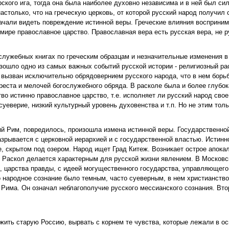
рского ига, тогда она была наиболее духовно независима и в ней был с
астолько, что на греческую церковь, от которой русский народ получил 
 начали видеть повреждение истинной веры. Греческие влияния восприн
ире православное царство. Православная вера есть русская вера, не ру
служебных книгах по греческим образцам и незначительные изменения в 
изошло одно из самых важных событий русской истории - религиозный ра
 вызван исключительно обрядовернием русского народа, что в нем борь
реста и мелочей богослужебного обряда. В расколе была и более глубок
во истинно православное царство, т.е. исполняет ли русский народ сво
суеверие, низкий культурный уровень духовенства и т.п. Но не этим тол
тий Рим, повредилось, произошла измена истинной веры. Государственн
азрывается с церковной иерархией и с государственной властью. Истинн
е, скрытом под озером. Народ ищет Град Китеж. Возникает острое апока
. Раскол делается характерным для русской жизни явлением. В Московс
 царства правды, с идеей могущественного государства, управляющего
 народное сознание было темным, часто суеверным, в нем христианств
 Рима. Он означал неблагополучие русского мессианского сознания. Вт
ить старую Россию, вырвать с корнем те чувства, которые лежали в ос