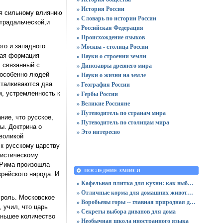
» История России
ся сильному влиянию
» Словарь по истории России
традальческой,и
» Российская Федерация
» Происхождение языков
го и западного
» Москва - столица России
ная формация
» Науки о строении земли
, связанный с
» Динозавры древнего мира
 особенно людей
» Науки о жизни на земле
сталкиваются два
» География России
м, устремленность к
» Гербы России
» Великие Россияне
» Путеводитель по странам мира
ние, что русское,
» Путеводитель по столицам мира
ы. Доктрина о
» Это интересно
воликой
 к русскому царству
нистическому
 Рима произошла
ПОСЛЕДНИЕ ЗАПИСИ
врейского народа. И
» Кафельная плитка для кухни: как выбрать практичную отделку
» Отличные корма для домашних животных
 роль. Московское
» Воробьевы горы -- главная природная достопримечательность Москвы
 учил, что царь
» Секреты выбора диванов для дома
еньшее количество
» Необычная школа иностранного языка