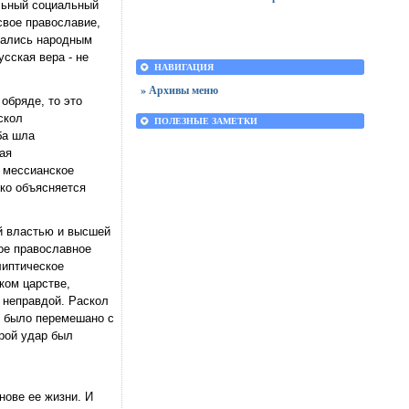
ильный социальный
свое православие,
имались народным
сская вера - не
НАВИГАЦИЯ
» Архивы меню
обряде, то это
скол
ПОЛЕЗНЫЕ ЗАМЕТКИ
ба шла
ая
е мессианское
ько объясняется
ой властью и высшей
ое православное
липтическое
ком царстве,
 неправдой. Раскол
о было перемешано с
орой удар был
нове ее жизни. И