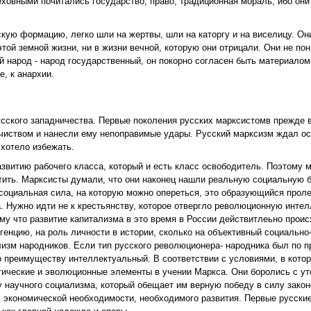
еховными почитались государство, право, традиционная мораль, ибо он
скую формацию, легко шли на жертвы, шли на каторгу и на виселицу. О
этой земной жизни, ни в жизни вечной, которую они отрицали. Они не по
й народ - народ государственный, он покорно согласен быть материалом
е, к анархии.
сского западничества. Первые поколения русских марксистомв прежде в
чиством и нанесли ему непоправимые удары. Русский марксизм ждал о
 хотело избежать.
звитию рабочего класса, который и есть класс освободитель. Поэтому 
стить. Марксисты думали, что они наконец нашли реальную социальную 
оциальная сила, на которую можно опереться, это образующийся проле
. Нужно идти не к крестьянству, которое отвергло революционную интел
му что развитие капитализма в это время в России действитлеьно прои
енцию, на роль личности в истории, сколько на объективный социально
лизм народников. Если тип русского революционера- народника был по 
 преимуществу интеллектуальный. В соответствии с условиями, в котор
ические и эволюционные элементы в учении Маркса. Они боролись с ут
ну научного социализма, который обещает им верную победу в силу зако
м экономической необходимости, необходимого развития. Первые русски