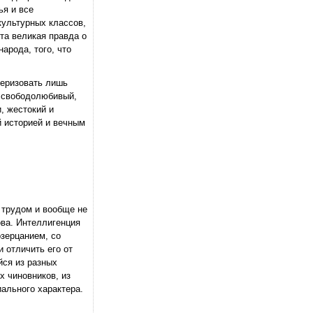
ья и все
культурных классов,
та великая правда о
арода, того, что
теризовать лишь
- свободолюбивый,
, жестокий и
й историей и вечным
 трудом и вообще не
ова. Интеллигенция
зерцанием, со
 отличить его от
йся из разных
х чиновников, из
ального характера.