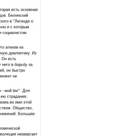
торая есть основная
дов. Белинский
кого в "Легенде о
чно и с которым
и социалистом.
то атеизм из
ную диалектику. Из
. Он есть
 него в борьбу за
ей, он быстро
 может не
 - мой бог". Для
 ею страдания,
лизма во имя этой
ством. Общество,
унижений. Большая
ловеческой
еволюция низвергает