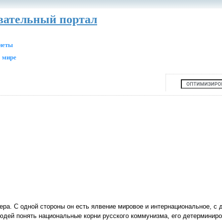
авательный портал
анеты
 мире
ра. С одной стороны он есть ялвение мировое и интернациональное, с д
юдей понять национальные корни русского коммунизма, его детерминиро