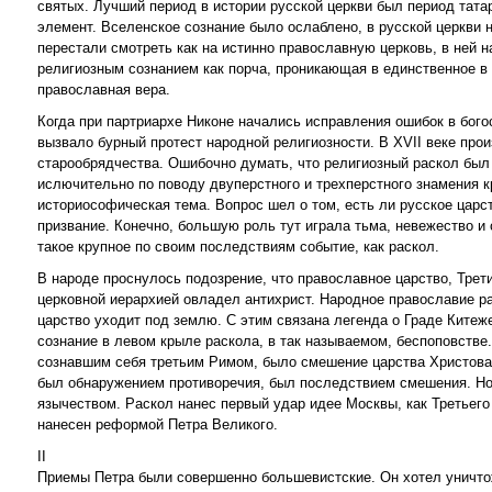
святых. Лучший период в истории русской церкви был период тата
элемент. Вселенское сознание было ослаблено, в русской церкви н
перестали смотреть как на истинно православную церковь, в ней
религиозным сознанием как порча, проникающая в единственное в м
православная вера.
Когда при партриархе Никоне начались исправления ошибок в бого
вызвало бурный протест народной религиозности. В XVII веке про
старообрядчества. Ошибочно думать, что религиозный раскол был
ислючительно по поводу двуперстного и трехперстного знамения к
историософическая тема. Вопрос шел о том, есть ли русское царст
призвание. Конечно, большую роль тут играла тьма, невежество и 
такое крупное по своим последствиям событие, как раскол.
В народе проснулось подозрение, что православное царство, Тре
церковной иерархией овладел антихрист. Народное православие р
царство уходит под землю. С этим связана легенда о Граде Китеж
сознание в левом крыле раскола, в так называемом, беспоповстве
сознавшим себя третьим Римом, было смешение царства Христова,
был обнаружением противоречия, был последствием смешения. Но
язычеством. Раскол нанес первый удар идее Москвы, как Третьего
нанесен реформой Петра Великого.
II
Приемы Петра были совершенно большевистские. Он хотел уничтож