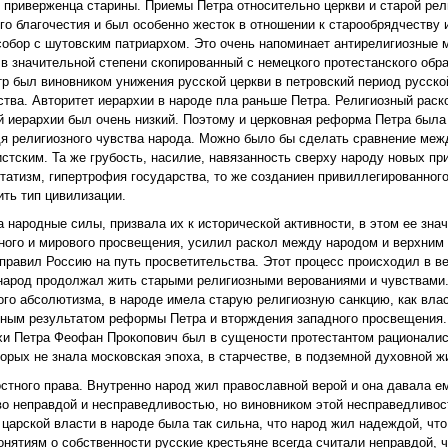
, приверженца старины. Приемы Петра относительно церкви и старой рел
о благочестия и был особенно жесток в отношении к старообрядчеству 
собор с шутовским патриархом. Это очень напоминает антирелигиозные
в значительной степени скопированный с немецкого протестанского обра
тр был виновником унижения русской церкви в петровский период русско
ства. Авторитет иерархии в народе пла раньше Петра. Религиозный рас
й иерархии был очень низкий. Поэтому и церковная реформа Петра была
я религиозного чувства народа. Можно было бы сделать сравнение меж
ским. Та же грубость, насилие, навязанность сверху народу новых при
этатизм, гипертрофия государства, то же созданиен привиллегированног
ить тип цивилизации.
ародные силы, призвала их к исторической активности, в этом ее знач
дного и мирового просвещения, усилил раскол между народом и верхним
правил Россию на путь просветительства. Этот процесс происходил в в
ак народ продолжал жить старыми религиозными верованиями и чувствам
го абсолютизма, в народе имела старую религиозную санкцию, как влас
жным результатом реформы Петра и вторждения западного просвещения
и Петра Феофан Прокопович был в сущености протестантом рационалист
орых не знала московская эпоха, в старчестве, в подземной духовной ж
постного права. Внутренно народ жил православной верой и она давала 
во неправдой и несправедливостью, но виновником этой несправедливос
царской власти в народе была так сильна, что народ жил надеждой, что
понятиям о собственности русские крестьяне всегда считали неправдой, 