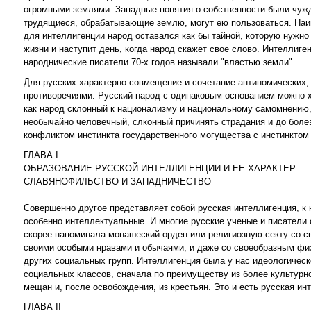
огромными землями. Западные понятия о собственности были чужд
трудящиеся, обрабатывающие землю, могут ею пользоваться. Наи
для интеллигенции народ оставался как бы тайной, которую нужно
жизни и наступит день, когда народ скажет свое слово. Интеллиге
народнические писатели 70-х годов называли "властью земли".
Для русских характерно совмещение и сочетание антиномических,
противоречиями. Русский народ с одинаковым основанием можно х
как народ склонный к национализму и национальному самомнению, 
необычайно человечный, слконный причинять страдания и до боле
конфликтом инстинкта государственного могущества с инстинкто
ГЛАВА I
ОБРАЗОВАНИЕ РУССКОЙ ИНТЕЛЛИГЕНЦИИ И ЕЕ ХАРАКТЕР.
СЛАВЯНОФИЛЬСТВО И ЗАПАДНИЧЕСТВО
Совершенно другое представляет собой русская интеллигенция, 
особенно интеллектуальные. И многие русские ученые и писатели
скорее напоминала монашеский орден или религиозную секту со с
своими особыми нравами и обычаями, и даже со своеобразным физи
других социальных групп. Интеллигенция была у нас идеологическ
социальных классов, сначала по преимуществу из более культурно
мещан и, после освобождения, из крестьян. Это и есть русская и
ГЛАВА II