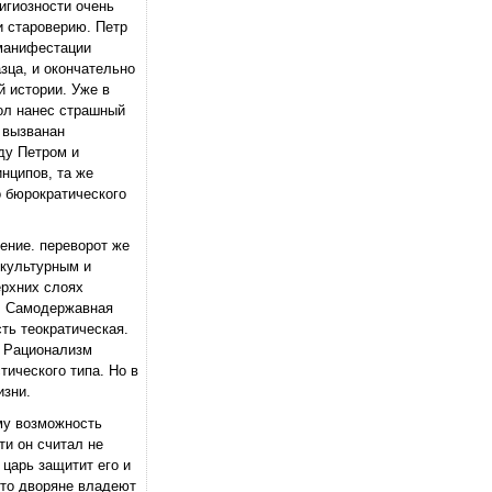
игиозности очень
и староверию. Петр
 манифестации
зца, и окончательно
й истории. Уже в
кол нанес страшный
 вызванан
ду Петром и
нципов, та же
о бюрократического
ение. переворот же
 культурным и
ерхних слоях
и. Самодержавная
ть теократическая.
. Рационализм
ического типа. Но в
изни.
ему возможность
ти он считал не
 царь защитит его и
что дворяне владеют