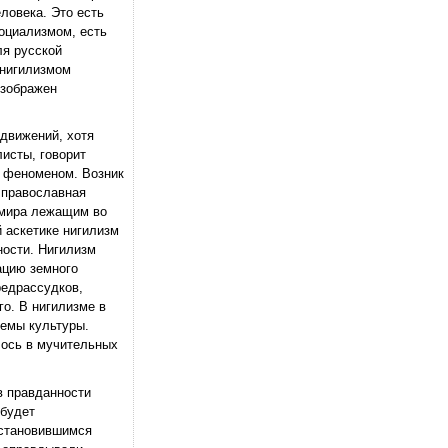
ловека. Это есть
социализмом, есть
ля русской
 нигилизмом
изображен
 движений, хотя
листы, говорит
м феноменом. Возник
 православная
е мира лежащим во
й аскетике нигилизм
ности. Нигилизм
ацию земного
редрассудков,
о. В нигилизме в
лемы культуры.
лось в мучительных
в правданности
 будет
установившимся