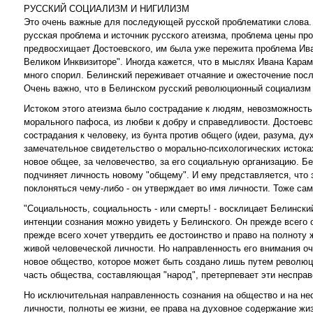
РУССКИЙ СОЦИАЛИЗМ И НИГИЛИЗМ
Это очень важные для последующей русской проблематики слова. 
русская проблема и источник русского атеизма, проблема цены пр
предвосхищает Достоевского, им была уже пережита проблема Иван
Великом Инквизиторе". Иногда кажется, что в мыслях Ивана Карам
много спорил. Белинский переживает отчаяние и ожесточение пос
Очень важно, что в Белинском русский революционный социализм
Истоком этого атеизма было сострадание к людям, невозможность 
морального пафоса, из любви к добру и справедливости. Достоев
сострадания к человеку, из бунта против общего (идеи, разума, д
замечательное свидетельство о морально-психологических истоках
новое общее, за человечество, за его социальную организацию. Бе
подчиняет личность новому "общему". И ему представляется, что э
поклоняться чему-либо - он утверждает во имя личности. Тоже сам
"Социальность, социальность - или смерть! - восклицает Белинский
интенции сознания можно увидеть у Белинского. Он прежде всего
прежде всего хочет утвердить ее достоинство и право на полноту 
живой человеческой личности. Но направленность его внимания о
новое общество, которое может быть создано лишь путем революц
часть общества, составляющая "народ", претерпевает эти неспра
Но исключительная направленность сознания на общество и на не
личности, полноты ее жизни, ее права на духовное содержание ж