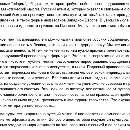
новым "общим", обществом, которое требует себе полного подчинения че
 атеистической мысли. Русский атеизм, который оказался связанным с 
нский был уже проникнут сектантским духом, который так характерен д
 явление, в такой форме неизвестное Западной Европе. В узком смысле
о главным идеологом признается Писарев. Тип русского нигилиста был 
кое, чем писаревщина, его можно найти в подпочве русских социальных
ие основы есть у Ленина, хотя он и живет в дургую эпоху. Мы все ниги
 высшие ценности, И тем не менее нигилизм нужно признать религиозны
ше получившей православную формацию. Это есть вывернутая на изнанку
ятого в чистоте и глубине, лежит православное мироотрицание, ощущени
сякого творческого избытка в исскусстве, в мыли. Подобный православно
отив творческой полноты и богатства жизни человеческой индивидуаль
ховные поиски, но и религию. Все силы должны быть отданы на эмансип
, на создание условий счастливой жизни, на уничтожение суеверий и п
ющих его счастью. Это - единое на потребу, все остальное от лукавог
славного религиозного типа - нерешенность на почве православия проб
 склонно было видеть греховность в культурном творчестве. Это сказа
 их литературного творчества.
ультуры, есть характерно русский мотив. У нас постоянно сомневались 
в метафизики и эстетики. Вопрос о цене, которой покупается культура,
 был уходом из мира лежащего во зле, разрывом с семьей и со всяким 