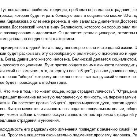
Тут поставлена проблема теодиции, проблема оправдания страдания, ко
огресса, которая будет играть большую роль в социальной мысли 80-х го
а Карамазова о слезинке ребенка, в нем зачалась диалектика Достоевс
азова Достоевский имел в виду Белинского, которого он хорошо знал ли
ле разочарования в идеализме. Он делается революционером, атеистом 
 эмоцианально соединяется с атеизмом.
примириться с идеей Бога в виду непомерного зла и страданий жизни. Э
ский будет раскрывать эту своеобразную религиозную психологию и идей
уха, Бога), давившего живого человека, Белинский делается социалистом
 русского социализма. Бунт против общего во имя личности переходит у
линский не замечает, что, отвергнув все "общее", раньше давившее люд
то новое "общее" которому он поклоняется - так как русский человек не
ое будет происходить в 60-ые годы.
. Что мне в том, что живет общее, когда страдает личность". "Отрицание
 обращает внимание на живую человеческую личность, на переживаемые
жизни. Он восстает против "общего", opnrhb мирового духа, против идеа
чень быстро меняется и личность поглощается социальным целым, обще
ии, может избавить человеческую личность от нестерпимых страданий 
ведливые страдания и унижения.
обходимость его радикального изменения приведет к забвению самой че
изни. Проблема общества окончательно подменяет проблему человека. Р