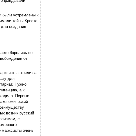
и оправдывали
ни были устремлены к
нимали тайны Креста,
 для создания
сего боролись со
свобождения от
марксисты стояли за
базу для
тариат. Нужно
лигенцию, а к
сходило. Первые
-экономический
преимуществу
ых возник русский
опизмом, с
номерного
е марксисты очень