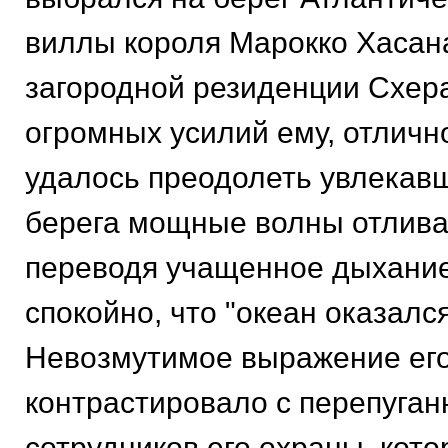
виллы короля Марокко Хасана 
загородной резиденции Схер
огромных усилий ему, отличн
удалось преодолеть увлекавш
берега мощные волны отлива.
переводя учащенное дыхание
спокойно, что "океан оказалс
Невозмутимое выражение ег
контрастировало с перепуга
сотрудников его охраны, кото