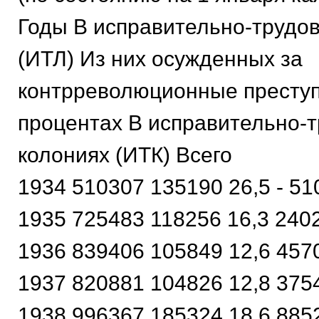
Годы В исправительно-трудо
(ИТЛ) Из них осужденных за
контрреволюционные преступ
процентах В исправительно-
колониях (ИТК) Всего
1934 510307 135190 26,5 - 51
1935 725483 118256 16,3 240
1936 839406 105849 12,6 457
1937 820881 104826 12,8 375
1938 996367 185324 18,6 885