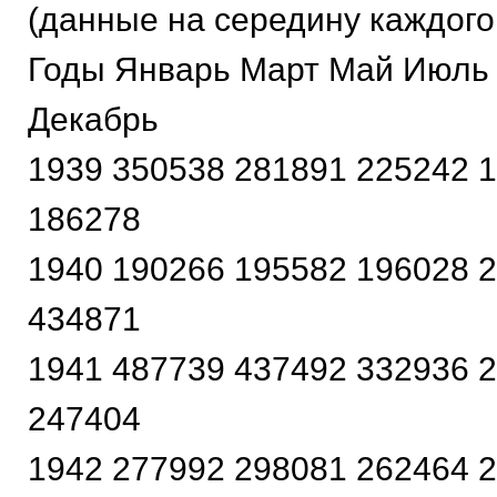
(данные на середину каждого
Годы Январь Март Май Июль
Декабрь
1939 350538 281891 225242 
186278
1940 190266 195582 196028 
434871
1941 487739 437492 332936 
247404
1942 277992 298081 262464 