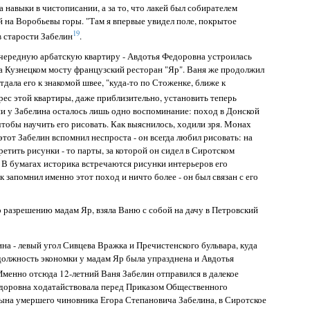
 навыки в чистописании, а за то, что лакей был собирателем
й на Воробьевы горы. "Там я впервые увидел поле, покрытое
19
в старости Забелин
.
чередную арбатскую квартиру - Авдотья Федоровна устроилась
а Кузнецком мосту французский ресторан "Яр". Ваня же продолжил
тдала его к знакомой швее, "куда-то по Стоженке, ближе к
дрес этой квартиры, даже приблизительно, установить теперь
ни у Забелина осталось лишь одно воспоминание: поход в Донской
чтобы научить его рисовать. Как выяснилось, ходили зря. Монах
 этот Забелин вспомнил неспроста - он всегда любил рисовать: на
етить рисунки - то парты, за которой он сидел в Сиротском
. В бумагах историка встречаются рисунки интерьеров его
 запомнил именно этот поход и ничто более - он был связан с его
 разрешению мадам Яр, взяла Ваню с собой на дачу в Петровский
на - левый угол Сивцева Вражка и Пречистенского бульвара, куда
 должность экономки у мадам Яр была упразднена и Авдотья
 Именно отсюда 12-летний Ваня Забелин отправился в далекое
едоровна ходатайствовала перед Приказом Общественного
сына умершего чиновника Егора Степановича Забелина, в Сиротское