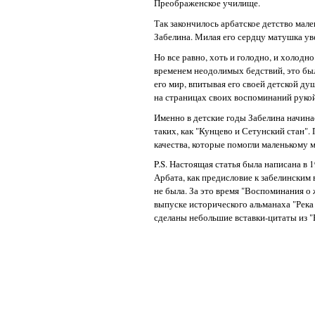
Преображенское училище.
Так закончилось арбатское детство мал
Забелина. Милая его сердцу матушка уве
Но все равно, хоть и голодно, и холодно
временем неодолимых бедствий, это бы
его мир, впитывая его своей детской ду
на страницах своих воспоминаний руко
Именно в детские годы Забелина начинае
таких, как "Кунцево и Сетунский стан"
качества, которые помогли маленькому 
P.S. Настоящая статья была написана в
Арбата, как предисловие к забелинским
не была. За это время "Воспоминания о
выпуске исторического альманаха "Река
сделаны небольшие вставки-цитаты из 