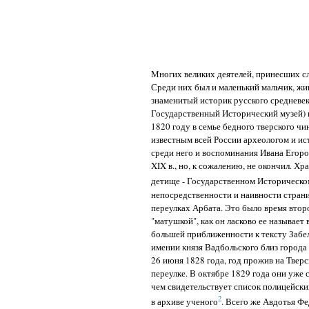
Многих великих деятелей, принесших сл
Среди них был и маленький мальчик, жив
знаменитый историк русского средневек
Государственный Исторический музей) 
1820 году в семье бедного тверского чи
известным всей России археологом и ис
среди него и воспоминания Ивана Егорови
XIX в., но, к сожалению, не окончил. Хра
детище - Государственном Историческо
непосредственности и наивности страни
переулках Арбата. Это было время втор
"матушкой", как он ласково ее называет
большей приближенности к тексту Забел
имении князя Вадбольского близ города
26 июня 1828 года, год прожив на Твер
переулке. В октябре 1829 года они уже 
чем свидетельствует список полицейски
2
в архиве ученого
. Всего же Авдотья Фе