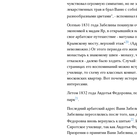
чувствовал огромную симпатию, но не за
лекарственных трав и брал Ваню с собо
разнообразными цветами", - вспоминал 
Осенью 1831 года Забелины покинули о
экономкой к мадам Яр, в открывшийся н
свое арбатское путешествие - матушка о
20
Крымскому мосту, верхний этаж"
. (А
невозможно.) От этого периода его жиз
монастырь к знакомому швеи - монаху, 
отказался - далеко было ходить. Случай
страницах его воспоминаний можно встр
училище, то схему его классных комнат
московских квартир. Вот почему историк
интересами.
Летом 1832 года Авдотья Федоровна, по
21
парк
.
Последний арбатский адрес Вани Забели
Забелины переселились после того, как
22
Федоровна вновь вернулась к шитью
.
Сиротское училище, так как Авдотья Ф
Призрения о принятии Вани Забелина, 