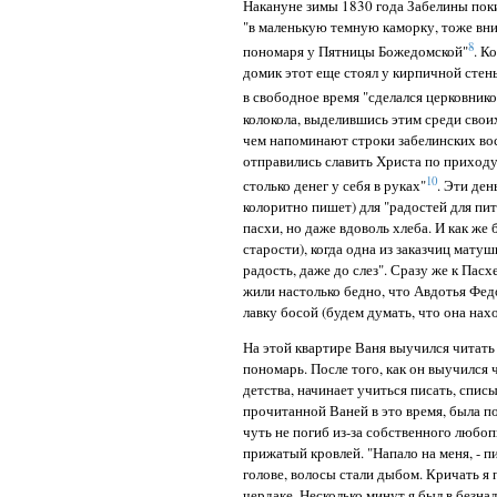
Накануне зимы 1830 года Забелины пок
"в маленькую темную каморку, тоже вниз
8
пономаря у Пятницы Божедомской"
. К
домик этот еще стоял у кирпичной стены
в свободное время "сделался церковник
колокола, выделившись этим среди своих
чем напоминают строки забелинских во
отправились славить Христа по приходу
10
столько денег у себя в руках"
. Эти ден
колоритно пишет) для "радостей для пит
пасхи, но даже вдоволь хлеба. И как же
старости), когда одна из заказчиц мату
радость, даже до слез". Сразу же к Пасх
жили настолько бедно, что Авдотья Фед
лавку босой (будем думать, что она нах
На этой квартире Ваня выучился читать
пономарь. После того, как он выучился 
детства, начинает учиться писать, спи
прочитанной Ваней в это время, была п
чуть не погиб из-за собственного любоп
прижатый кровлей. "Напало на меня, - п
голове, волосы стали дыбом. Кричать я 
чердаке. Несколько минут я был в безна