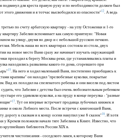
 я подвинул для креста правую руку и по необходимости должен был
12
от этого движения и я тотчас высвободился из опасности"
. А ведь
 третью по счету арбатскую квартиру - на углу Остоженки и 1-го
ту квартиру Забелин вспоминает как самую приятную: "Новая
окном на улицу, двумя во двор и с небольшой русскою печкою.
етлая. Мебель наша во всех квартирах состояла из стола, двух
тии на новое место Ваня сразу же начинает изучать окружающий
енки проходил к берегу Москвы-реки, где устанавливались платы и
улка находились развалины какого-то дома, сгоревшего при
15
ырь"
. На него и ходил маленький Ваня, постепенно приобщаясь к
истами крапивы" он находил "прелюбезные куколки, покрытые
ым. Вид их походил на спеленатого ребенка и они висели под листом
 судить, что Забелин с детства был очень любознательным ребенком
пустыре его удивляли куколки, а на пруду в конце переулка - "разные
17
яющие"
. Тут он впервые встречает продавца лубочных книжек и
ьинке и около Лобного места. После встречи с книгоношей Ваня,
18
ту дорогу к сказкам и к концу осени накупил уже 8 сказок"
. И хотя
ки у Кремля положили начало тяге Забелина к Книге. Известно, что
 из крупнейших библиотек России XIX в.
учителя чистописания - соседского лакея, к которому Ваня