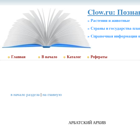
Clow.ru: Позн
» Растения и животные
» Страны и государства пл
» Cправочная информация о
Главная
В начало
Каталог
Рефераты
в начало раздела
|
на главную
АРБАТСКИЙ АРХИВ