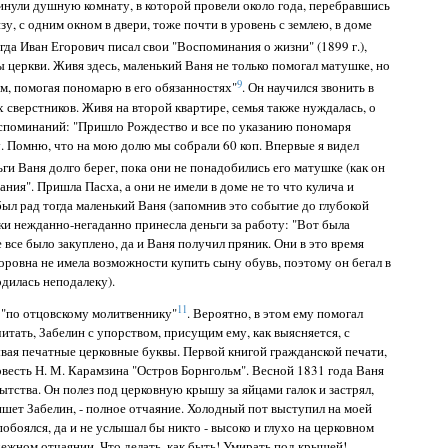
инули душную комнату, в которой провели около года, перебравшись
у, с одним окном в двери, тоже почти в уровень с землею, в доме
огда Иван Егорович писал свои "Воспоминания о жизни" (1899 г.),
 церкви. Живя здесь, маленький Ваня не только помогал матушке, но
9
ом, помогая пономарю в его обязанностях"
. Он научился звонить в
 сверстников. Живя на второй квартире, семья также нуждалась, о
споминаний: "Пришло Рождество и все по указанию пономаря
. Помню, что на мою долю мы собрали 60 коп. Впервые я видел
ьги Ваня долго берег, пока они не понадобились его матушке (как он
ания". Пришла Пасха, а они не имели в доме не то что кулича и
 был рад тогда маленький Ваня (запомнив это событие до глубокой
шки нежданно-негаданно принесла деньги за работу: "Вот была
е все было закуплено, да и Ваня получил пряник. Они в это время
оровна не имела возможности купить сыну обувь, поэтому он бегал в
одилась неподалеку).
11
 "по отцовскому молитвеннику"
. Вероятно, в этом ему помогал
читать, Забелин с упорством, присущим ему, как выясняется, с
сывая печатные церковные буквы. Первой книгой гражданской печати,
овесть Н. М. Карамзина "Остров Борнгольм". Весной 1831 года Ваня
ытства. Он полез под церковную крышу за яйцами галок и застрял,
ишет Забелин, - полное отчаяние. Холодный пот выступил на моей
побоялся, да и не услышал бы никто - высоко и глухо на церковном
дежном отчаянии. Что делать, как быть! Умирать под крышей!