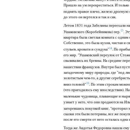
Пришло на ум перекреститься. И только
поднять правое плечо, железо дрогнуло 
до этого он вертелся и так и сяк.
Летом 1831 года Забелины переехали на
13
Ушаковского (Коробейникова) пер.
. Э
квартира была светлая комната с одним 
Собственно, это была кухня, чистая и св
14
стульев, кровати и сундука"
. По прибы
его мир. "Ушаковский переулок от Стож
сваливались их бревны. На средине пере
нашествии французов. Внутри был пуст
загадочному миру природы, где "под л
золотистым чем-то, а другие серебрист
16
вниз головой"
. По этим строкам можно
(что пригодилось ему впоследствии). На 
маленькие чудовища, плавающие и ныр
узнает у него, что они продаются на Ил
загоревшись покупкой книг, "проторил э
сказки эти были потеряны, все же покуп
после его смерти от него осталась одна
Тогда же Авдотья Федоровна нашла ему 