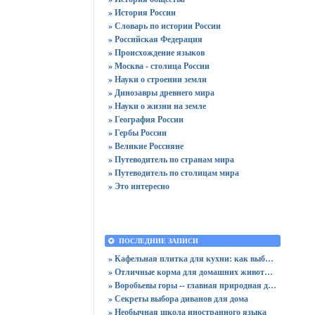
» История России
» Словарь по истории России
» Российская Федерация
» Происхождение языков
» Москва - столица России
» Науки о строении земли
» Динозавры древнего мира
» Науки о жизни на земле
» География России
» Гербы России
» Великие Россияне
» Путеводитель по странам мира
» Путеводитель по столицам мира
» Это интересно
ПОСЛЕДНИЕ ЗАПИСИ
» Кафельная плитка для кухни: как выбрать практичную отделку
» Отличные корма для домашних животных
» Воробьевы горы -- главная природная достопримечательность Москвы
» Секреты выбора диванов для дома
» Необычная школа иностранного языка