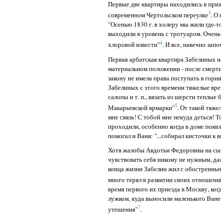
Первые две квартиры находились в при
3
современном Чертольском переулке
. О
"Осенью 1830 г. в холеру мы жили где-т
выходили в уровень с тротуаром. Очен
4
хлоровой извести"
. И все, навечно зап
Первая арбатская квартира Забелиных н
материальном положении - после смерти
закону не имела права поступать в горн
Забелиных с этого времени тяжелые врем
салопы и т. п., вязать из шерсти теплые
5
Макарьевской ярмарки"
. От такой тяж
мне связь! С тобой мне некуда деться! Т
проходили, особенно когда в доме появля
помогал и Ваня: "...собирал кисточки к
Хотя жалобы Авдотьи Федоровны на сына
чувствовать себя никому не нужным, да
конца жизни Забелин жил с обостренны
много терял в развитии своих отношени
время первого их приезда в Москву, ког
лужком, куда выносили маленького Ване
7
утешения"
.