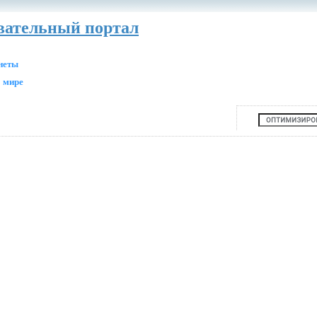
авательный портал
анеты
 мире