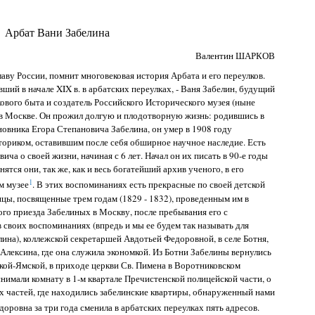
Арбат Вани Забелина
Валентин ШАРКОВ
аву России, помнит многовековая история Арбата и его переулков.
ший в начале XIX в. в арбатских переулках, - Ваня Забелин, будущий
ового быта и создатель Российского Исторического музея (ныне
в Москве. Он прожил долгую и плодотворную жизнь: родившись в
новника Егора Степановича Забелина, он умер в 1908 году
ториком, оставившим после себя обширное научное наследие. Есть
ча о своей жизни, начиная с 6 лет. Начал он их писать в 90-е годы
нятся они, так же, как и весь богатейший архив ученого, в его
1
м музее
. В этих воспоминаниях есть прекрасные по своей детской
цы, посвященные трем годам (1829 - 1832), проведенным им в
ого приезда Забелиных в Москву, после пребывания его с
 в своих воспоминаниях (впредь и мы ее будем так называть для
ина), коллежской секретаршей Авдотьей Федоровной, в селе Ботня,
 Алексина, где она служила экономкой. Из Ботни Забелины вернулись
ской-Ямской, в приходе церкви Св. Пимена в Воротниковском
снимали комнату в 1-м квартале Пречистенской полицейской части, о
х частей, где находились забелинские квартиры, обнаруженный нами
доровна за три года сменила в арбатских переулках пять адресов.