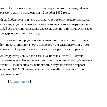
енького Вани и начинались трудные годы учения в училище Ивана
ла его из дому в новую жизнь 12 ноября 1832 года.
 было Забелину в годы его детства, которое он впоследствии назвал
ло время, когда маленький мальчик начинал постигать окружающий
шой. Весь этот мир он в конце своего жизненного пути запечатлевает
й умудренного опытом старца.
т привлекать природа, любовь к которой отразилась в его книгах,
. Пытливость, внимательность и интерес к окружающему миру - вот
мальчику из бедной семьи стать известным русским историком.
 1993 году специально для альманаха, посвященного 500-летию
 воспоминаниям. По не зависящим от автора причинам опубликована
 жизни" И. Е. Забелина были полностью опубликованы в первом
 времен" (1995). Поэтому в первоначальный текст статьи были
"Воспоминаний".
||
Оглавление
||