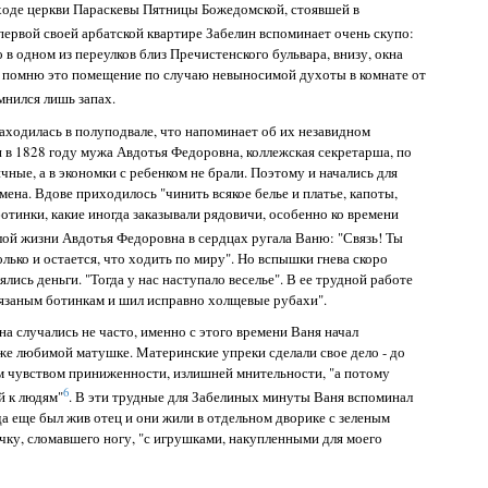
ходе церкви Параскевы Пятницы Божедомской, стоявшей в
 первой своей арбатской квартире Забелин вспоминает очень скупо:
о в одном из переулков близ Пречистенского бульвара, внизу, окна
ь помню это помещение по случаю невыносимой духоты в комнате от
омнился лишь запах.
аходилась в полуподвале, что напоминает об их незавидном
 в 1828 году мужа Авдотья Федоровна, коллежская секретарша, по
ичные, а в экономки с ребенком не брали. Поэтому и начались для
ена. Вдове приходилось "чинить всякое белье и платье, капоты,
 ботинки, какие иногда заказывали рядовичи, особенно ко времени
елой жизни Авдотья Федоровна в сердцах ругала Ваню: "Связь! Ты
олько и остается, что ходить по миру". Но вспышки гнева скоро
лись деньги. "Тогда у нас наступало веселье". В ее трудной работе
 вязаным ботинкам и шил исправно холщевые рубахи".
 случались не часто, именно с этого времени Ваня начал
же любимой матушке. Материнские упреки сделали свое дело - до
м чувством приниженности, излишней мнительности, "а потому
6
й к людям"
. В эти трудные для Забелиных минуты Ваня вспоминал
да еще был жив отец и они жили в отдельном дворике с зеленым
чку, сломавшего ногу, "с игрушками, накупленными для моего