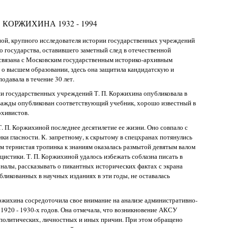
. КОРЖИХИНА 1932 - 1994
ой, крупного исследователя истории государственных учреждений
 государства, оставившего заметный след в отечественной
 связана с Московским государственным историко-архивным
 о высшем образовании, здесь она защитила кандидатскую и
одавала в течение 30 лет.
ии государственных учреждений Т. П. Коржихина опубликовала в
 дважды опубликован соответствующий учебник, хорошо известный в
рхивистов.
. П. Коржихиной последнее десятилетие ее жизни. Оно совпало с
ки гласности. К. запретному, к скрытому в спецхранах потянулись
ом тернистая тропинка к знаниям оказалась размытой девятым валом
истики. Т. П. Коржихиной удалось избежать соблазна писать в
рналы, рассказывать о пикантных исторических фактах с экрана
убликованных в научных изданиях в эти годы, не оставалась
оржихина сосредоточила свое внимание на анализе административно-
1920 - 1930-х годов. Она отмечала, что возникновение АКСУ
 политических, личностных и иных причин. При этом обращено