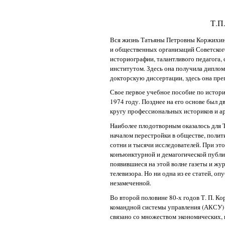
Т.П
Вся жизнь Татьяны Петровны Коржихин
и общественных организаций Советского
историографии, талантливого педагога,
институтом. Здесь она получила диплом
докторскую диссертации, здесь она преп
Свое первое учебное пособие по истор
1974 году. Позднее на его основе был
кругу профессиональных историков и а
Наиболее плодотворным оказалось для Т
началом перестройки в обществе, полити
сотни и тысячи исследователей. При эт
конъюнктурной и демагогической публиц
появившиеся на этой волне газеты и жу
телевизора. Но ни одна из ее статей, оп
незамеченной.
Во второй половине 80-х годов Т. П. К
командной системы управления (АКСУ) 
связано со множеством экономических,