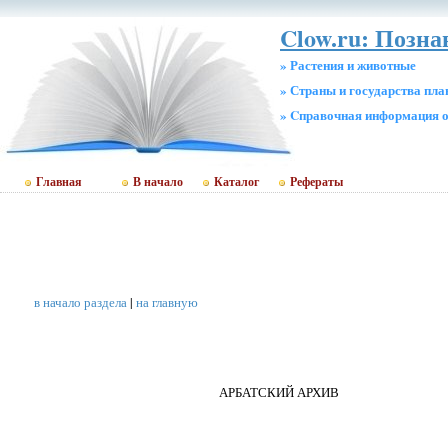
Clow.ru: Позн
» Растения и животные
» Страны и государства пл
» Cправочная информация о
Главная
В начало
Каталог
Рефераты
в начало раздела
|
на главную
АРБАТСКИЙ АРХИВ