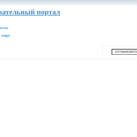
авательный портал
анеты
 мире