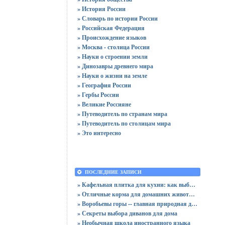
» История России
» Словарь по истории России
» Российская Федерация
» Происхождение языков
» Москва - столица России
» Науки о строении земли
» Динозавры древнего мира
» Науки о жизни на земле
» География России
» Гербы России
» Великие Россияне
» Путеводитель по странам мира
» Путеводитель по столицам мира
» Это интересно
ПОСЛЕДНИЕ ЗАПИСИ
» Кафельная плитка для кухни: как выбрать практичную отделку
» Отличные корма для домашних животных
» Воробьевы горы -- главная природная достопримечательность Москвы
» Секреты выбора диванов для дома
» Необычная школа иностранного языка