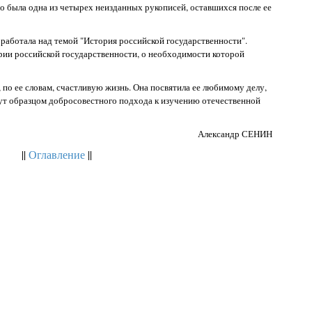
 была одна из четырех неизданных рукописей, оставшихся после ее
работала над темой "История российской государственности".
ории российской государственности, о необходимости которой
 по ее словам, счастливую жизнь. Она посвятила ее любимому делу,
удут образцом добросовестного подхода к изучению отечественной
Александр СЕНИН
||
Оглавление
||