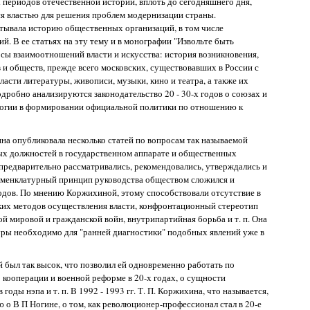
х периодов отечественной истории, вплоть до сегодняшнего дня,
я властью для решения проблем модернизации страны.
тывала историю общественных организаций, в том числе
. В ее статьях на эту тему и в монографии "Извольте быть
сы взаимоотношений власти и искусства: история возникновения,
в и обществ, прежде всего московских, существовавших в России с
бласти литературы, живописи, музыки, кино и театра, а также их
дробно анализируются законодательство 20 - 30-х годов о союзах и
логии в формировании официальной политики по отношению к
ина опубликовала несколько статей по вопросам так называемой
ых должностей в государственном аппарате и общественных
предварительно рассматривались, рекомендовались, утверждались и
оменклатурный принцип руководства обществом сложился и
годов. По мнению Коржихиной, этому способствовали отсутствие в
ких методов осуществления власти, конфронтационный стереотип
ой мировой и гражданской войн, внутрипартийная борьба и т. п. Она
уры необходимо для "ранней диагностики" подобных явлений уже в
 был так высок, что позволил ей одновременно работать по
 кооперации и военной реформе в 20-х годах, о сущности
годы нэпа и т. п. В 1992 - 1993 гг. Т. П. Коржихина, что называется,
 о В П Ногине, о том, как революционер-профессионал стал в 20-е