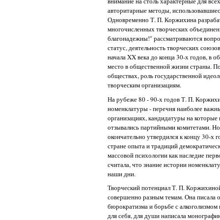
внимание на столь характерные для все
авторитарные методы, использовавшиес
Одновременно Т. П. Коржихина разраба
многочисленных творческих объединений
благонадежны!" рассматриваются вопро
статус, деятельность творческих союзо
начала XX века до конца 30-х годов, в о
место в общественной жизни страны. По
обществах, роль государственной идео
творческим организациям.
На рубеже 80 - 90-х годов Т. П. Коржих
номенклатуры - перечня наиболее важн
организациях, кандидатуры на которые 
отзывались партийными комитетами. Н
окончательно утвердился к концу 30-х 
стране опыта и традиций демократичес
массовой психологии как наследие перв
считала, что знание истории номенклат
наши дни.
Творческий потенциал Т. П. Коржихиной
совершенно разным темам. Она писала о
бюрократизма и борьбе с алкоголизмом в 
для себя, для души написала монографию