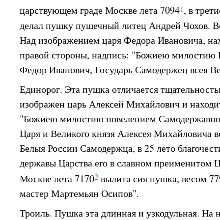
1
царствующем граде Москве лета 7094
, в трет
делал пушку пушечный литец Андрей Чохов. Ве
Над изображением царя Федора Ивановича, на
правой стороны, надпись: "Божиею милостию 
Федор Иванович, Государь Самодержец всея Ве
Единорог. Эта пушка отличается тщательность
изображен царь Алексей Михайлович и находи
"Божиею милостию повелением Самодержавног
Царя и Великого князя Алексея Михайловича в
Белыя России Самодержца, в 25 лето благочес
державы Царства его в славном преименитом 
2
Москве лета 7170
вылита сия пушка, весом 7
мастер Мартемьян Осипов".
Троиль. Пушка эта длинная и узкодульная. На