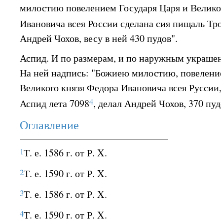
милостию повелением Государя Царя и Велико
Ивановича всея России сделана сия пищаль Тр
Андрей Чохов, весу в ней 430 пудов".
Аспид. И по размерам, и по наружным украшен
На ней надпись: "Божиею милостию, повелени
Великого князя Федора Ивановича всея Руссии
4
Аспид лета 7098
, делал Андрей Чохов, 370 пуд
Оглавление
1
Т. е. 1586 г. от Р. X.
2
Т. е. 1590 г. от Р. X.
3
Т. е. 1586 г. от Р. X.
4
Т. е. 1590 г. от Р. X.