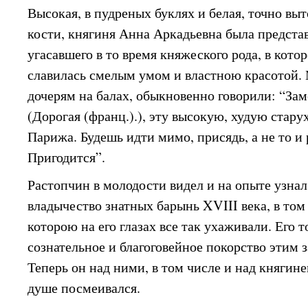
Высокая, в пудреных буклях и белая, точно вы
кости, княгиня Анна Аркадьевна была предста
угасавшего в то время княжеского рода, в кото
славилась смелым умом и властною красотой. 
дочерям на балах, обыкновенно говорили: “Зам
(Дорогая (франц.).), эту высокую, худую стару
Парижа. Будешь идти мимо, присядь, а не то и
Пригодится”.
Растопчин в молодости видел и на опыте узна
владычество знатных барынь XVIII века, в том 
которою на его глазах все так ухаживали. Его 
сознательное и благоговейное покорство этим 
Теперь он над ними, в том числе и над княги
душе посмеивался.