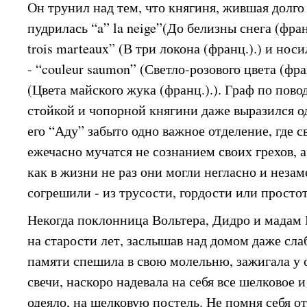
Он трунил над тем, что княгиня, жившая долго
пудрилась “a” la neige”(До белизны снега (фран
trois marteaux” (В три локона (франц.).) и нос
- “couleur saumon” (Светло-розового цвета (фра
(Цвета майского жука (франц.).). Граф по пово
стойкой и чопорной княгини даже выразился о
его “Аду” забыто одно важное отделение, где 
ежечасно мучатся не сознанием своих грехов, 
как в жизни не раз они могли негласно и неза
согрешили - из трусости, гордости или просто
Некогда поклонница Вольтера, Дидро и мадам Р
на старости лет, заслышав над домом даже сла
памяти спешила в свою молельню, зажигала у 
свечи, наскоро надевала на себя все шелковое 
одеяло, на шелковую постель. Не помня себя от