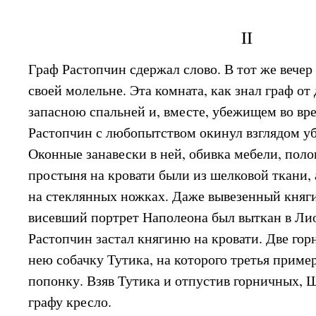
II
Граф Растопчин сдержал слово. В тот же вечер
своей молельне. Эта комната, как знал граф от
запасною спальней и, вместе, убежищем во вре
Растопчин с любопытством окинул взглядом уб
Оконные занавески в ней, обивка мебели, поло
простыня на кровати были из шелковой ткани, а
на стеклянных ножках. Даже вывезенный княг
висевший портрет Наполеона был выткан в Лио
Растопчин застал княгиню на кровати. Две го
нею собачку Тутика, на которого третья прим
попонку. Взяв Тутика и отпустив горничных, 
графу кресло.