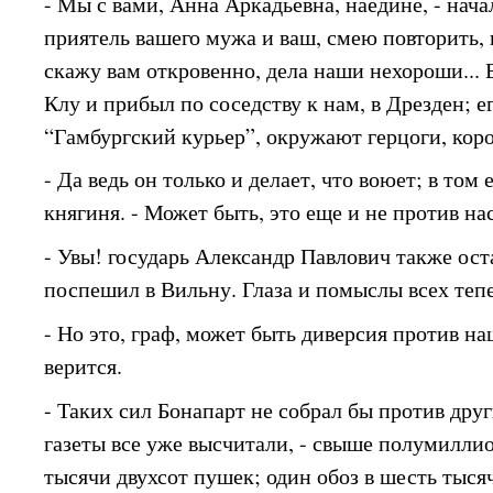
- Мы с вами, Анна Аркадьевна, наедине, - нача
приятель вашего мужа и ваш, смею повторить,
скажу вам откровенно, дела наши нехороши...
Клу и прибыл по соседству к нам, в Дрезден; е
“Гамбургский курьер”, окружают герцоги, коро
- Да ведь он только и делает, что воюет; в том е
княгиня. - Может быть, это еще и не против нас
- Увы! государь Александр Павлович также ост
поспешил в Вильну. Глаза и помыслы всех тепе
- Но это, граф, может быть диверсия против н
верится.
- Таких сил Бонапарт не собрал бы против други
газеты все уже высчитали, - свыше полумиллио
тысячи двухсот пушек; один обоз в шесть тыся