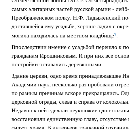
Отечественной войны 1812 г. Он четырнадцать 
самых элитарных частей русской армии - лейб
Преображенском полку. Н.Ф. Ладыженский по
доставшейся ему усадьбе, хорошо ладил с окр
7
могила находилась на местном кладбище
.
Впоследствии имение с усадьбой перешло к 
гражданам Ирошниковым. И при них все осно
постройки оставались деревянными.
Здание церкви, одно время принадлежавшее И
Академии наук, несколько раз пробовали отрес
по разным причинам вскоре прекращались. Одн
церковной ограды, слева и справа от колоколь
Недавно к ней сделали неуклюжие одноэтажные
восстановили единственную главу, отсутствие
силуэт храма. В интерьере трапезной сохрани