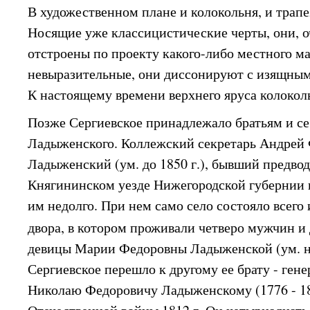
В художественном плане и колокольня, и трапе
Носящие уже классицистические черты, они, о
отстроены по проекту какого-либо местного ма
невыразительные, они диссонируют с изящным
К настоящему времени верхнего яруса колокол
Позже Сергиевское принадлежало братьям и с
Ладыженского. Коллежский секретарь Андрей
Ладыженский (ум. до 1850 г.), бывший предвод
Княгининском уезде Нижегородской губернии в 
им недолго. При нем само село состояло всего 
двора, в котором проживали четверо мужчин 
девицы Марии Федоровны Ладыженской (ум. не
Сергиевское перешло к другому ее брату - ген
Николаю Федоровичу Ладыженскому (1776 - 18