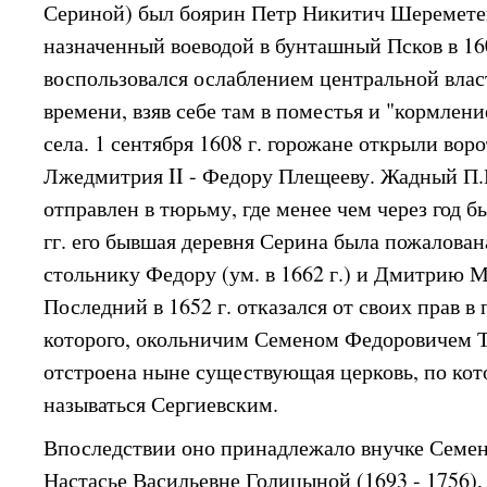
Сериной) был боярин Петр Никитич Шереметев 
назначенный воеводой в бунташный Псков в 16
воспользовался ослаблением центральной влас
времени, взяв себе там в поместья и "кормлен
села. 1 сентября 1608 г. горожане открыли вор
Лжедмитрия II - Федору Плещееву. Жадный П
отправлен в тюрьму, где менее чем через год бы
гг. его бывшая деревня Серина была пожалован
стольнику Федору (ум. в 1662 г.) и Дмитрию 
Последний в 1652 г. отказался от своих прав в
которого, окольничим Семеном Федоровичем Т
отстроена ныне существующая церковь, по кот
называться Сергиевским.
Впоследствии оно принадлежало внучке Семен
Настасье Васильевне Голицыной (1693 - 1756)