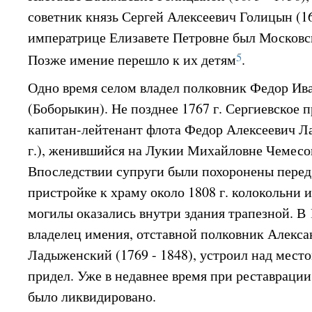
советник князь Сергей Алексеевич Голицын (16
императрице Елизавете Петровне был Московс
5
Позже имение перешло к их детям
.
Одно время селом владел полковник Федор Ив
(Боборыкин). Не позднее 1767 г. Сергиевское 
капитан-лейтенант флота Федор Алексеевич Л
г.), женившийся на Лукии Михайловне Чемесово
Впоследствии супруги были похоронены перед
пристройке к храму около 1808 г. колокольни 
могилы оказались внутри здания трапезной. В
владелец имения, отставной полковник Алекс
Ладыженский (1769 - 1848), устроил над мест
придел. Уже в недавнее время при реставрации
было ликвидировано.