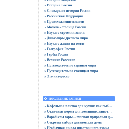
» История России
» Словарь по истории России
» Российская Федерация
» Происхождение языков
» Москва - столица России
» Науки о строении земли
» Динозавры древнего мира
» Науки о жизни на земле
» География России
» Гербы России
» Великие Россияне
» Путеводитель по странам мира
» Путеводитель по столицам мира
» Это интересно
ПОСЛЕДНИЕ ЗАПИСИ
» Кафельная плитка для кухни: как выбрать практичную отделку
» Отличные корма для домашних животных
» Воробьевы горы -- главная природная достопримечательность Москвы
» Секреты выбора диванов для дома
» Необычная школа иностранного языка