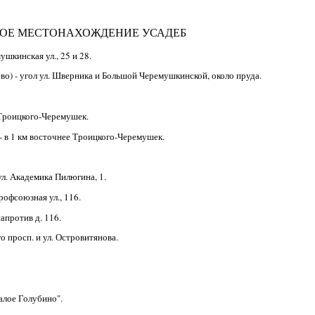
ОЕ МЕСТОНАХОЖДЕНИЕ УСАДЕБ
шкинская ул., 25 и 28.
о) - угол ул. Шверника и Большой Черемушкинской, около пруда.
 Троицкого-Черемушек.
- в 1 км восточнее Троицкого-Черемушек.
ул. Академика Пилюгина, 1.
рофсоюзная ул., 116.
апротив д. 116.
 просп. и ул. Островитянова.
лое Голубино".