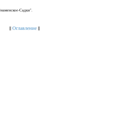
Знаменское-Садки".
||
Оглавление
||