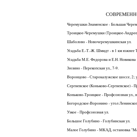
СОВРЕМЕНН
Черемушки-Знаменское - Большая Черему
Троицкое-Черемушки (Троицкое-Андреев
Шаболово - Новочеремушкинская ул.
Усадьба Е.-Т.-Ж. Шмидт - в 1 км южнее
Усадьба М.Е. Федорова и Е.Н. Новикова 
Зюзино - Перекопская ул., 7-9.
Воронцово - Старокалужское шоссе, 2; 
Сергиевское (Коньково-Сергиевское) - П
Коньково-Троицкое - Профсоюзная ул., н
Богородское-Воронино - угол Ленинского
Узкое - Профсоюзная ул.
Большое Голубино - Голубинская ул.
Малое Голубино - МКАД, остановка "Ма