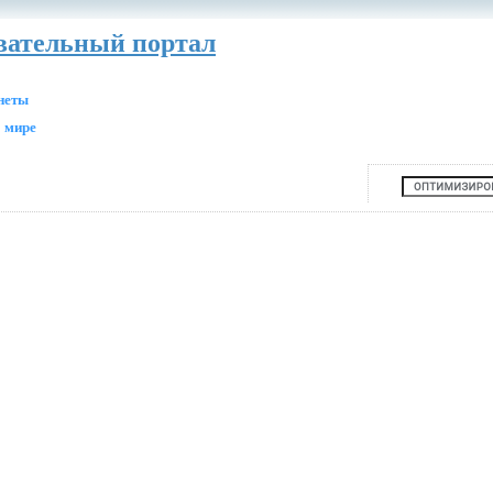
авательный портал
анеты
 мире