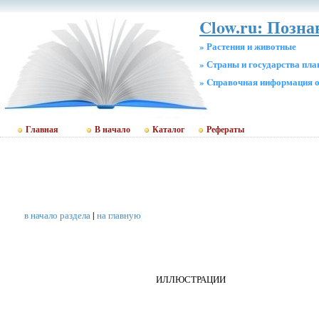
Clow.ru: Позн
» Растения и животные
» Страны и государства пл
» Cправочная информация о
Главная
В начало
Каталог
Рефераты
в начало раздела
|
на главную
ИЛЛЮСТРАЦИИ