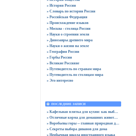
» История России
» Словарь по истории России
» Российская Федерация
» Происхождение языков
» Москва - столица России
» Науки о строении земли
» Динозавры древнего мира
» Науки о жизни на земле
» География России
» Гербы России
» Великие Россияне
» Путеводитель по странам мира
» Путеводитель по столицам мира
» Это интересно
ПОСЛЕДНИЕ ЗАПИСИ
» Кафельная плитка для кухни: как выбрать практичную отделку
» Отличные корма для домашних животных
» Воробьевы горы -- главная природная достопримечательность Москвы
» Секреты выбора диванов для дома
» Необычная школа иностранного языка