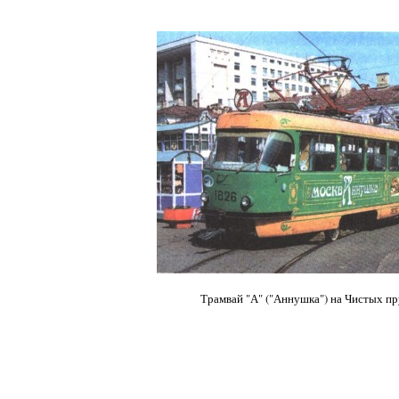
Трамвай "А" ("Аннушка") на Чистых пр