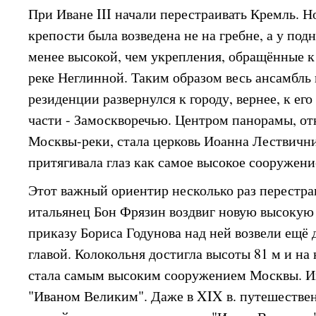
При Иване III начали перестраивать Кремль. Н
крепости была возведена не на гребне, а у под
менее высокой, чем укрепления, обращённые 
реке Неглинной. Таким образом весь ансамбль
резиденции развернулся к городу, вернее, к ег
части - Замоскворечью. Центром панорамы, от
Москвы-реки, стала церковь Иоанна Лествични
притягивала глаз как самое высокое сооружение
Этот важный ориентир несколько раз перестра
итальянец Бон Фрязин воздвиг новую высокую з
приказу Бориса Годунова над ней возвели ещё д
главой. Колокольня достигла высоты 81 м и на
стала самым высоким сооружением Москвы. Им
"Иваном Великим". Даже в XIX в. путешествен