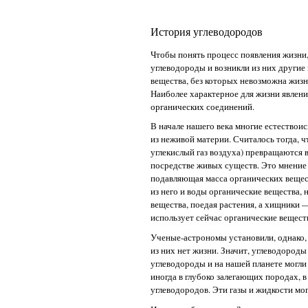
История углеводородов
Чтобы понять процесс появления жизни,
углеводороды и возникли из них други
вещества, без которых невозможна жизн
Наиболее характерное для жизни явлени
органических соединений.
В начале нашего века многие естествои
из неживой материи. Считалось тогда, 
углекислый газ воздуха) превращаются 
посредстве живых существ. Это мнение 
подавляющая масса органических вещест
из него и воды органические вещества,
вещества, поедая растения, а хищники
использует сейчас органические вещест
Ученые-астрономы установили, однако, 
из них нет жизни. Значит, углеводороды
углеводороды и на нашей планете могли
иногда в глубоко залегающих породах, 
углеводородов. Эти газы и жидкости мог