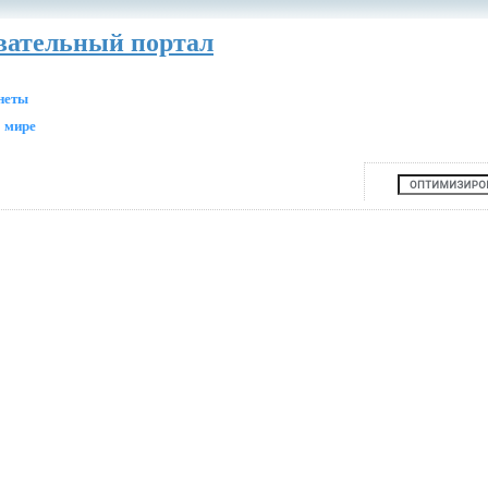
авательный портал
анеты
 мире