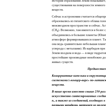
История образования Земли показывает
существования на поверхности земного
веществ.
Сейчас в астрономии считается общепр
образовались из гигантского облака газ
межзвездном пространстве и сейчас. Ас
(СН
). Возможно, там имеются и более 
4
объединились в большие планеты (Юпите
атмосфере формировавшихся планет. Та
она ведь сравнительно небольшая плане
углерода с металлами). Из карбидов при
Земли входила и вода — в виде гидрато
простейшие производные неизбежно дол
живых существ.
Предшествен
Коацерватные капельки и окружающа
системами («коацер-варе» по-латинск
веществ.
В наше время известно свыше 250 раз
искусственно синтезированных соедин
п., а также из соединений, входящих 
разными зарядами, например из молек