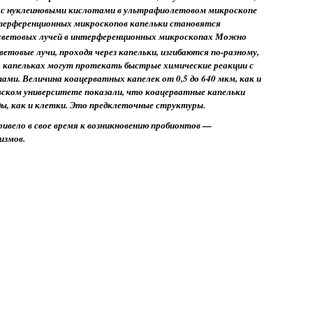
 с нуклеиновыми кислотами в ультрафиолетовом микроскопе
нтерференционных микроскопов капельки становятся
световых лучей в интерференционных микроскопах Можно
Световые лучи, проходя через капельки, изгибаются по-разному,
В капельках могут протекать быстрые химические реакции с
ми. Величина коацерватных капелек от 0,5 до 640 мкм, как и
вском университете показали, что коацерватные капельки
ы, как и клетки. Это предклеточные структуры.
ивело в свое время к возникновению пробионтов —
измов.