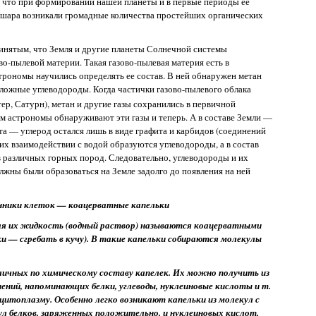
, что при формировании нашей планеты и в первые периоды ее
 шара возникали громадные количества простейших органических
инятым, что Земля и другие планеты Солнечной системы
ово-пылевой материи. Такая газово-пылевая материя есть в
трономы научились определять ее состав. В ней обнаружен метан
сложные углеводороды. Когда частички газово-пылевого облака
р, Сатурн), метан и другие газы сохранились в первичной
м астрономы обнаруживают эти газы и теперь. А в составе Земли —
та — углерод остался лишь в виде графита и карбидов (соединений
 их взаимодействии с водой образуются углеводороды, а в состав
в различных горных пород. Следовательно, углеводороды и их
жны были образоваться на Земле задолго до появления на ней
ники клеток — коацерватные капельки
я их жидкость (водный раствор) называются коацерватными
и — сгребать в кучу). В такие капельки собираются молекулы
личных по химическому составу капелек. Их можно получить из
ений, напоминающих белки, углеводы, нуклеиновые кислоты и т.
в цитоплазму. Особенно легко возникают капельки из молекул с
ул белков, заряженных положительно, и нуклеиновых кислот,