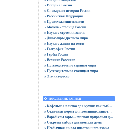
» История России
» Словарь по истории России
» Российская Федерация
» Происхождение языков
» Москва - столица России
» Науки о строении земли
» Динозавры древнего мира
» Науки о жизни на земле
» География России
» Гербы России
» Великие Россияне
» Путеводитель по странам мира
» Путеводитель по столицам мира
» Это интересно
ПОСЛЕДНИЕ ЗАПИСИ
» Кафельная плитка для кухни: как выбрать практичную отделку
» Отличные корма для домашних животных
» Воробьевы горы -- главная природная достопримечательность Москвы
» Секреты выбора диванов для дома
» Необычная школа иностранного языка