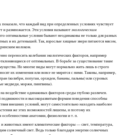
 показало, что каждый вид при определенных условиях чувствует
ет и размножается. Эти условия называют
экологическим
 что оптимальные условия бывают неодинаковы не только для разных
отных и их детенышей. Так, взрослые хищные звери питаются мясом,
еринским молоком.
енно переносить колебания экологических факторов, например
отклоняющиеся от оптимальных. В борьбе за существование такие
мущества. Но многие виды могут нормально жить лишь в строго
осят их изменения или вовсе не мирятся с ними. Таковы, например,
ран (колибри, попугаи, орхидеи, бананы, пальмы) или суровых
ые медведи, моржи, пингвины).
на воздействие одинаковых факторов среды глубоко различен.
й подвижности и высокоразвитым формам поведения способны
ствия внешних условий, могут самостоятельно находить наиболее
астения же этих возможностей лишены, и поэтому их
 особенностями анатомии, физиологии и т. п.
й и животных имеют климатические факторы — свет, температура,
дим солнечный свет. Ведь только благодаря энергии солнечных