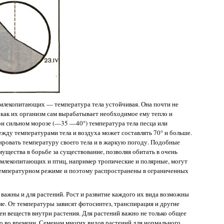
млекопитающих — температура тела устойчивая. Она почти не
к как их организм сам вырабатывает необходимое ему тепло и
ри сильном морозе (—35 —40°) температура тела песца или
ежду температурами тела и воздуха может составлять 70° и больше.
лировать температуру своего тела и в жаркую погоду. Подобные
щества в борьбе за существование, позволяя обитать в очень
 млекопитающих и птиц, например тропические и полярные, могут
температурном режиме и поэтому распространены в ограниченных
важны и для растений. Рост и развитие каждого их вида возможны
е. От температуры зависят фотосинтез, транспирация и другие
ен веществ внутри растения. Для растений важно не только общее
го во времени. Семенам многих видов растений для нормального