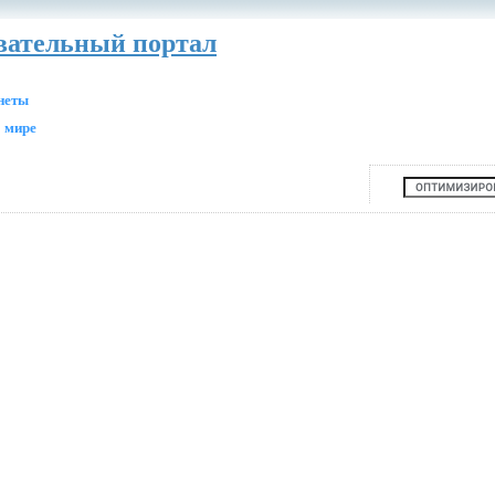
авательный портал
анеты
 мире