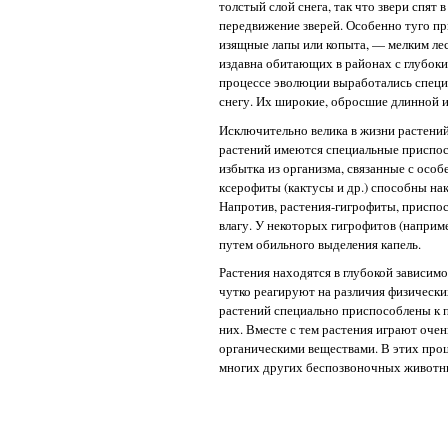
толстый слой снега, так что звери спят
передвижение зверей. Особенно туго при
изящные лапы или копыта, — мелким лес
издавна обитающих в районах с глубоки
процессе эволюции выработались спец
снегу. Их широкие, обросшие длинной 
Исключительно велика в жизни растений
растений имеются специальные приспос
избытка из организма, связанные с осо
ксерофиты (кактусы и др.) способны нак
Напротив, растения-гигрофиты, приспо
влагу. У некоторых гигрофитов (наприм
путем обильного выделения капель.
Растения находятся в глубокой зависимо
чутко реагируют на различия физически
растений специально приспособлены к 
них. Вместе с тем растения играют очен
органическими веществами. В этих проц
многих других беспозвоночных животн