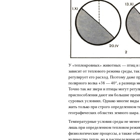
У «теплокровных» животных — птиц и 
зависит от теплового режима среды, та
регулирует его расход. Поэтому даже п
полярного волка +38 — 40°, а разница м
Точно так же звери и птицы могут регу
приспособления дают им большие преиму
суровых условиях. Однако многие виды
жить только при строго определенном 
географических областях земного шара.
Температурные условия среды не менее 
лишь при определенном тепловом режим
физиологические процессы, а также обм
количество тепла, но и распределение е