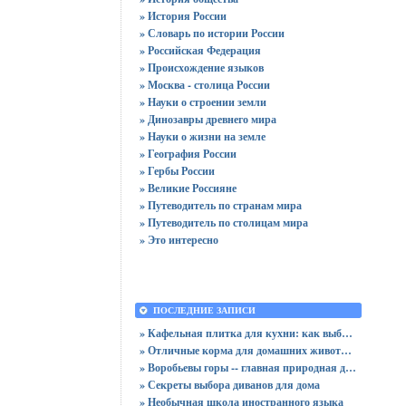
» История России
» Словарь по истории России
» Российская Федерация
» Происхождение языков
» Москва - столица России
» Науки о строении земли
» Динозавры древнего мира
» Науки о жизни на земле
» География России
» Гербы России
» Великие Россияне
» Путеводитель по странам мира
» Путеводитель по столицам мира
» Это интересно
ПОСЛЕДНИЕ ЗАПИСИ
» Кафельная плитка для кухни: как выбрать практичную отделку
» Отличные корма для домашних животных
» Воробьевы горы -- главная природная достопримечательность Москвы
» Секреты выбора диванов для дома
» Необычная школа иностранного языка