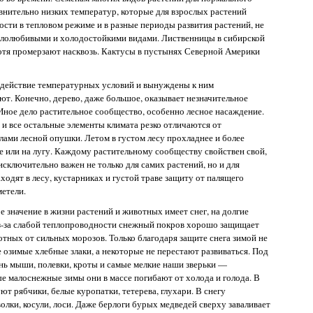
внительно низких температур, которые для взрослых растений
сти в тепловом режиме и в разные периоды развития растений, не
плолюбивыми и холодостойкими видами. Лиственницы в сибирской
хотя промерзают насквозь. Кактусы в пустынях Северной Америки
е действие температурных условий и вынуждены к ним
ют. Конечно, дерево, даже большое, оказывает незначительное
Иное дело растительное сообщество, особенно лесное насаждение.
, и все остальные элементы климата резко отличаются от
лами лесной опушки. Летом в густом лесу прохладнее и более
ле или на лугу. Каждому растительному сообществу свойствен свой,
сключительно важен не только для самих растений, но и для
одят в лесу, кустарниках и густой траве защиту от палящего
метели.
 значение в жизни растений и животных имеет снег, на долгие
-за слабой теплопроводности снежный покров хорошо защищает
тных от сильных морозов. Только благодаря защите снега зимой не
 озимые хлебные злаки, а некоторые не перестают развиваться. Под
ь мыши, полевки, кроты и самые мелкие наши зверьки —
е малоснежные зимы они в массе погибают от холода и голода. В
ют рябчики, белые куропатки, тетерева, глухари. В снегу
олки, косули, лоси. Даже берлоги бурых медведей сверху заваливает