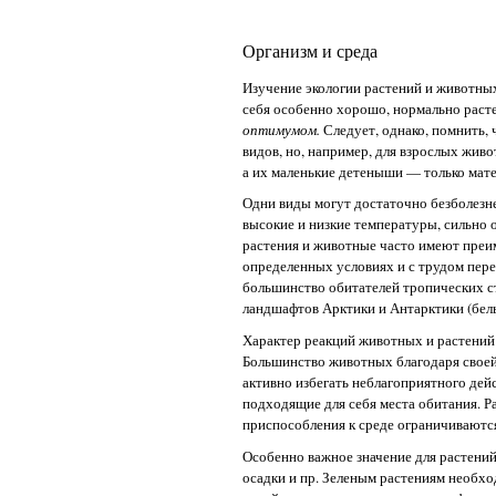
Организм и среда
Изучение экологии растений и животных
себя особенно хорошо, нормально раст
оптимумом.
Следует, однако, помнить,
видов, но, например, для взрослых жив
а их маленькие детеныши — только мат
Одни виды могут достаточно безболезн
высокие и низкие температуры, сильно 
растения и животные часто имеют преи
определенных условиях и с трудом перен
большинство обитателей тропических ст
ландшафтов Арктики и Антарктики (бел
Характер реакций животных и растений 
Большинство животных благодаря свое
активно избегать неблагоприятного дей
подходящие для себя места обитания. Р
приспособления к среде ограничиваются
Особенно важное значение для растени
осадки и пр. Зеленым растениям необхо