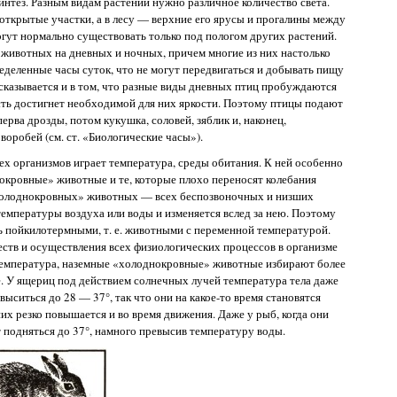
интез. Разным видам растений нужно различное количество света.
ткрытые участки, а в лесу — верхние его ярусы и прогалины между
огут нормально существовать только под пологом других растений.
 животных на дневных и ночных, причем многие из них настолько
еделенные часы суток, что не могут передвигаться и добывать пищу
а сказывается и в том, что разные виды дневных птиц пробуждаются
ость достигнет необходимой для них яркости. Поэтому птицы подают
перва дрозды, потом кукушка, соловей, зяблик и, наконец,
воробей (см. ст. «Биологические часы»).
х организмов играет температура, среды обитания. К ней особенно
окровные» животные и те, которые плохо переносят колебания
«холоднокровных» животных — всех беспозвоночных и низших
емпературы воздуха или воды и изменяется вслед за нею. Поэтому
 пойкилотермными, т. е. животными с переменной температурой.
ств и осуществления всех физиологических процессов в организме
температура, наземные «холоднокровные» животные избирают более
е. У ящериц под действием солнечных лучей температура тела даже
ыситься до 28 — 37°, так что они на какое-то время становятся
их резко повышается и во время движения. Даже у рыб, когда они
 подняться до 37°, намного превысив температуру воды.