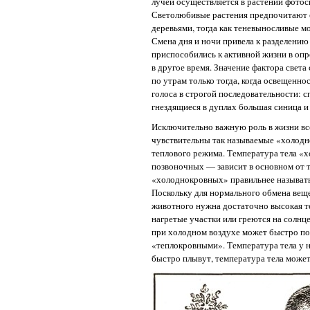
лучей осуществляется в растении фотос
Светолюбивые растения предпочитают о
деревьями, тогда как теневыносливые м
Смена дня и ночи привела к разделению
приспособились к активной жизни в опр
в другое время. Значение фактора свет
по утрам только тогда, когда освещенн
голоса в строгой последовательности: с
гнездящиеся в дуплах большая синица и 
Исключительно важную роль в жизни все
чувствительны так называемые «холодн
теплового режима. Температура тела 
позвоночных — зависит в основном от т
«холоднокровных» правильнее называть
Поскольку для нормального обмена веще
животного нужна достаточно высокая 
нагретые участки или греются на солнц
при холодном воздухе может быстро пов
«теплокровными». Температура тела у н
быстро плывут, температура тела может