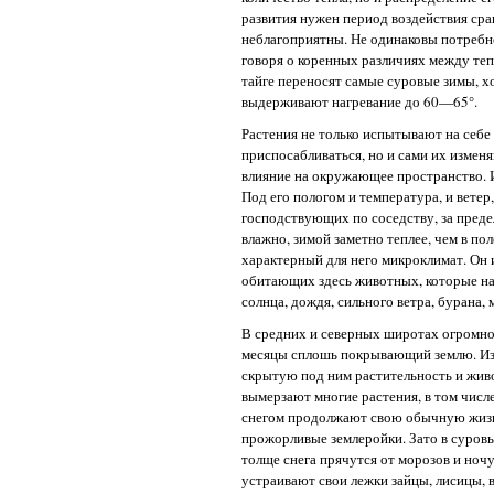
развития нужен период воздействия сра
неблагоприятны. Не одинаковы потребно
говоря о коренных различиях между те
тайге переносят самые суровые зимы, 
выдерживают нагревание до 60—65°.
Растения не только испытывают на себ
приспосабливаться, но и сами их изменя
влияние на окружающее пространство. 
Под его пологом и температура, и ветер
господствующих по соседству, за преде
влажно, зимой заметно теплее, чем в по
характерный для него микроклимат. Он и
обитающих здесь животных, которые нах
солнца, дождя, сильного ветра, бурана, 
В средних и северных широтах огромное
месяцы сплошь покрывающий землю. Из
скрытую под ним растительность и живо
вымерзают многие растения, в том числе
снегом продолжают свою обычную жизн
прожорливые землеройки. Зато в суровы
толще снега прячутся от морозов и ночу
устраивают свои лежки зайцы, лисицы, в