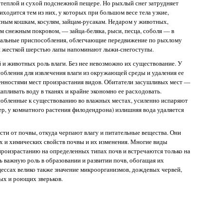
 в теплой и сухой подснежной пещере. Но рыхлый снег затрудняет
ходится тем из них, у которых при большом весе тела узкие,
ным кошкам, косулям, зайцам-русакам. Недаром у животных,
м снежным покровом, — зайца-беляка, рыси, песца, соболя — в
иальные приспособления, облегчающие передвижение по рыхлому
и жесткой шерстью лапы напоминают лыжи-снегоступы.
 и животных роль влаги. Без нее невозможно их существование. У
обления для извлечения влаги из окружающей среды и удаления ее
бенностями мест произрастания видов. Обитатели засушливых мест —
апливать воду в тканях и крайне экономно ее расходовать.
собленные к существованию во влажных местах, усиленно испаряют
ер, у комнатного растения филодендрона) излишняя вода удаляется
сти от почвы, откуда черпают влагу и питательные вещества. Они
х и химических свойств почвы и их изменения. Многие виды
произрастанию на определенных типах почв и встречаются только на
ь важную роль в образовании и развитии почв, обогащая их
ессах велико также значение микроорганизмов, дождевых червей,
ых и роющих зверьков.