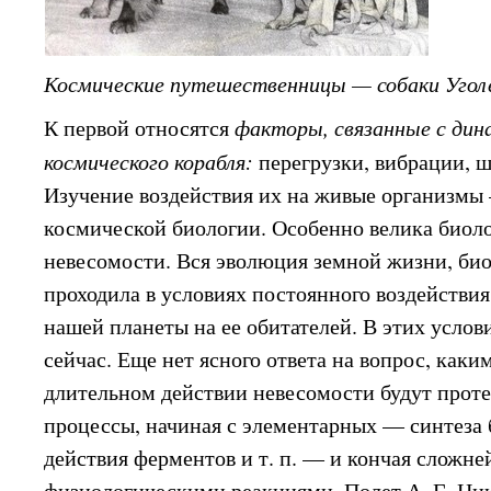
Космические путешественницы — собаки Уголе
К первой относятся
факторы, связанные с дин
космического корабля:
перегрузки, вибрации, 
Изучение воздействия их на живые организмы
космической биологии. Особенно велика биол
невесомости. Вся эволюция земной жизни, би
проходила в условиях постоянного воздействи
нашей планеты на ее обитателей. В этих услов
сейчас. Еще нет ясного ответа на вопрос, каки
длительном действии невесомости будут проте
процессы, начиная с элементарных — синтеза б
действия ферментов и т. п. — и кончая сложн
физиологическими реакциями. Полет А. Г. Ник