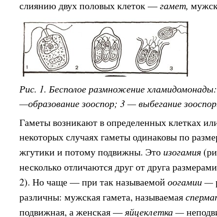
слиянию двух половых клеток —
гамет,
мужск
Рис. 1. Бесполое размножение хламидомонады:
—образование зооспор; 3 — выбегание зооспор
Гаметы возникают в определенных клетках или
некоторых случаях гаметы одинаковы по разме
жгутики и потому подвижны. Это
изогамия
(ри
несколько отличаются друг от друга размерам
2). Но чаще — при так называемой
оогамии —
различны: мужская гамета, называемая
сперма
подвижная, а женская —
яйцеклетка —
неподв