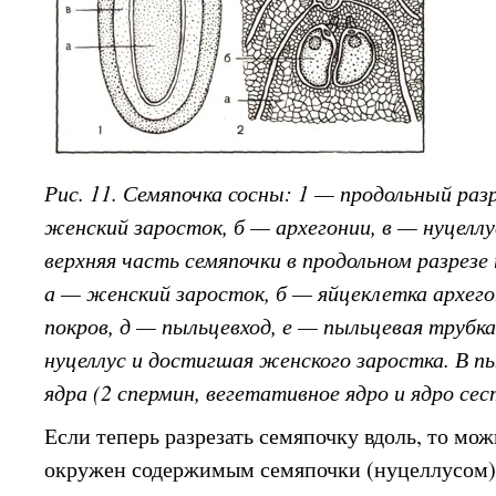
Рис. 11. Семяпочка сосны: 1 — продольный раз
женский заросток, б — архегонии, в — нуцеллу
верхняя часть семяпочки в продольном разрезе
а — женский заросток, б — яйцеклетка архегон
покров, д — пыльцевход, е — пыльцевая трубка
нуцеллус и достигшая женского заростка. В п
ядра (2 спермин, вегетативное ядро и ядро сес
Если теперь разрезать семяпочку вдоль, то мож
окружен содержимым семяпочки (нуцеллусом),