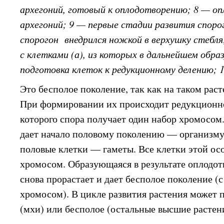
архегоний, готовый к оплодотворению; 8 — о
архегоний; 9 — первые стадии развития споро
спорогон внедрился ножкой в верхушку стебля;
с клетками (а), из которых в дальнейшем обр
подготовка клеток к редукционному делению; 
Это бесполое поколение, так как на таком рас
При формировании их происходит редукционное
которого спора получает один набор хромосом
дает начало половому поколению — организму
половые клетки — гаметы. Все клетки этой ос
хромосом. Образующаяся в результате оплодот
снова прорастает и дает бесполое поколение 
хромосом). В цикле развития растения может 
(мхи) или бесполое (остальные высшие растен