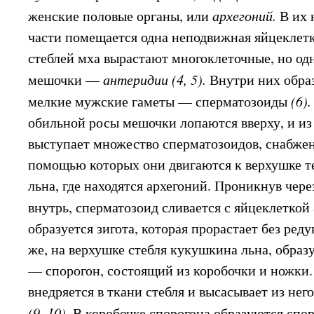
женские половые органы, или
архегоний.
В их
части помещается одна неподвижная яйцеклетк
стеблей мха вырастают многоклеточные, но о
мешочки —
антеридии (4, 5).
Внутри них обра
мелкие мужские гаметы — сперматозоиды
(6)
обильной росы мешочки лопаются вверху, и из
выступает множество сперматозоидов, снабже
помощью которых они двигаются к верхушке т
льна, где находятся архегоний. Проникнув чер
внутрь, сперматозоид сливается с яйцеклеткой
образуется зигота, которая прорастает без ре
же, на верхушке стебля кукушкина льна, образ
— спорогон, состоящий из коробочки и ножки.
внедряется в ткани стебля и высасывает из нег
(9, 10),
В коробочке спорогона образуются сп