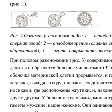
(рис. 1).
Рис. 4 Оогамия у хламидомонады: 1 — неподв
сперматозоид; 2 — оплодотворение (слияние 
яйцеклеткой); 3 — зигота, покрывшаяся толст
При половом размножении (рис. 3) содержимо
делится и образуется большое число гамет (32
оболочка материнской клетки прорывается, и 
жгутика, выходят в воду, плавают, соединяютс
носиками, где расположены жгутики, и, након
друг с другом. У большинства хламидомонад т
гаметы мужские, какие женские. Они одинако