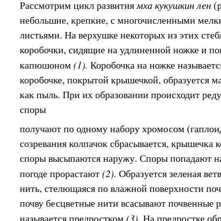
Рассмотрим цикл развития
мха кукушкин лен
(
небольшие, крепкие, с многочисленными мелк
листьями. На верхушке некоторых из этих стеб
коробочки, сидящие на удлиненной ножке и по
капюшоном
(1).
Коробочка на ножке называетс
коробочке, покрытой крышечкой, образуется ма
как пыль. При их образовании происходит ред
споры
получают по одному набору хромосом (гаплои
созревания колпачок сбрасывается, крышечка к
споры высыпаются наружу. Споры попадают на
погоде прорастают
(2).
Образуется зеленая вет
нить, стелющаяся по влажной поверхности поч
почву бесцветные нити всасывают почвенные р
называется предростком
(3).
На предростке об