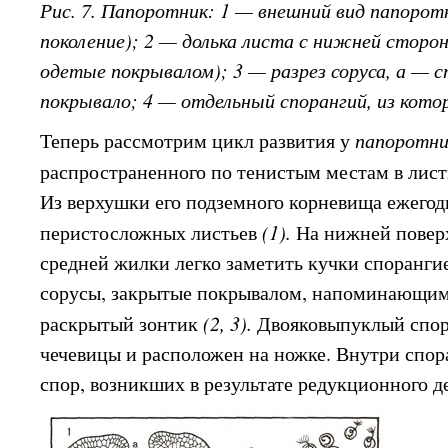
Рис. 7. Папоротник: 1 — внешний вид папорот
поколение); 2 — долька листа с нижней сторо
одетые покрывалом); 3 — разрез соруса, а — с
покрывало; 4 — отдельный спорангий, из кот
Теперь рассмотрим цикл развития у
папоротни
распространенного по тенистым местам в лист
Из верхушки его подземного корневища ежегод
перистосложных листьев
(1).
На нижней повер
средней жилки легко заметить кучки споранги
сорусы, закрытые покрывалом, напоминающим 
раскрытый зонтик
(2, 3).
Двояковыпуклый спор
чечевицы и расположен на ножке. Внутри спор
спор, возникших в результате редукционного д