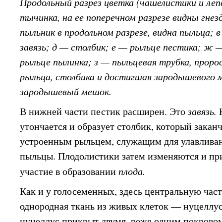
Продольный разрез цветка (чашелистики и леп
тычинка, на ее поперечном разрезе видны гнез
пыльник в продольном разрезе, видна пыльца; 
завязь; д — столбик; е — рыльце пестика; ж
рыльце пылинка; з — пыльцевая трубка, проро
рыльца, столбика и достигшая зародышевого 
зародышевый мешок.
В нижней части пестик расширен. Это
завязь.
утончается и образует столбик, который закан
устроенным рыльцем, служащим для улавливан
пыльцы. Плодолистики затем изменяются и п
участие в образовании
плода.
Как и у голосеменных, здесь центральную час
однородная ткань из живых клеток — нуцеллу
нуцеллус прикрыт двумя, реже одним покровом