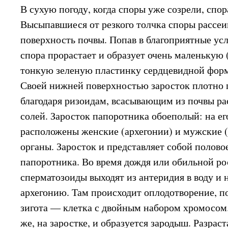
В сухую погоду, когда споры уже созрели, спо
Высыпавшиеся от резкого толчка споры рассеи
поверхность почвы. Попав в благоприятные усл
спора прорастает и образует очень маленькую
тонкую зеленую пластинку сердцевидной формы
Своей нижней поверхностью заросток плотно 
благодаря ризоидам, всасывающим из почвы р
солей. Заросток папоротника обоеполый: на е
расположены женские (архегонии) и мужские 
органы. Заросток и представляет собой полово
папоротника. Во время дождя или обильной р
сперматозоиды выходят из антеридия в воду и 
архегонию. Там происходит оплодотворение, по
зигота — клетка с двойным набором хромосом.
же, на заростке, и образуется зародыш. Разраст