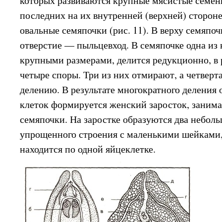
которых развиваются крупные мясистые семен
последних на их внутренней (верхней) сторон
овальные семяпочки (рис. 11). В верху семяпо
отверстие — пыльцевход. В семяпочке одна из
крупными размерами, делится редукционно, в 
четыре споры. Три из них отмирают, а четверт
делению. В результате многократного деления
клеток формируется женский заросток, зани
семяпочки. На заростке образуются два неболь
упрощенного строения с маленькими шейками,
находится по одной яйцеклетке.