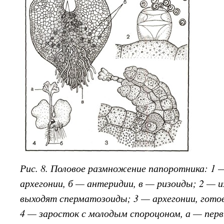
Рис. 8. Половое размножение папоротника: 1 
архегонии, б — антеридии, в — ризоиды; 2 — и
выходят сперматозоиды; 3 — архегонии, гото
4 — заросток с молодым спороцоном, а — перв