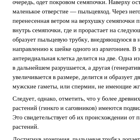
очередь, одет покровом семяпочки. Наверху ос
маленькое отверстие — пыльцевход. Через него
перенесенная ветром на верхушку семяпочки п
внутрь семяпочки, где и прорастает на следую
образует пыльцевую трубку, внедряющуюся в 
направлению к шейке одного из архегониев. В 
антеридиальная клетка делится на две. Одна и
в дальнейшем разрушается, а другая (генератив
увеличивается в размере, делится и образует 
мужские гаметы, или спермин, не имеющие жг
Следует, однако, отметить, что у более древн
растений (гинкго и саговников) имеются подв
Это свидетельствует об их происхождении от
растений.
Достигнув архегония, пыльцевая трубка лопает