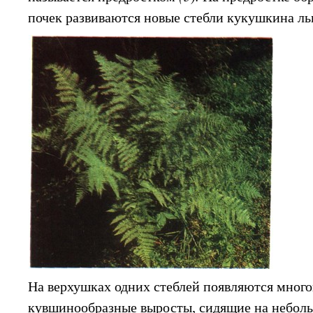
почек развиваются новые стебли кукушкина ль
На верхушках одних стеблей появляются мног
кувшинообразные выросты, сидящие на неболь