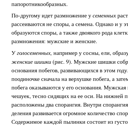
папоротникообразных.
По-другому идет размножение у
семенных
рас
рассеиваются не споры, а семена. Однако и у 
образуются споры, а также двоякого рода клет
размножения: мужские и женские.
У
голосеменных,
например у сосны, ели, обра
женские шишки
(рис. 9). Мужские шишки собр
основания побегов, развивающихся в этом год
поодиночке сначала на верхушке побега, а зате
побега оказываются у его основания. Мужская
чешуек, тесно сидящих на ее оси. На нижней 
расположены два спорангия. Внутри споранги
деления развивается огромное количество спор
Содержимое каждой пылинки состоит из густо