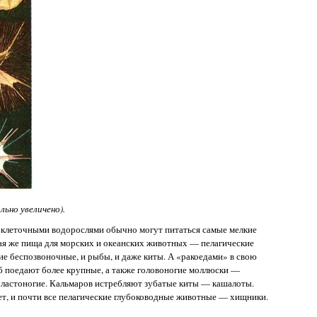
льно увеличено).
оклеточными водорослями обычно могут питаться самые мелкие
я же пища для морских и океанских животных — пелагические
гие беспозвоночные, и рыбы, и даже киты. А «ракоедами» в свою
 поедают более крупные, а также головоногие моллюски —
и ластоногие. Кальмаров истребляют зубатые киты — кашалоты.
ет, и почти все пелагические глубоководные животные — хищники.