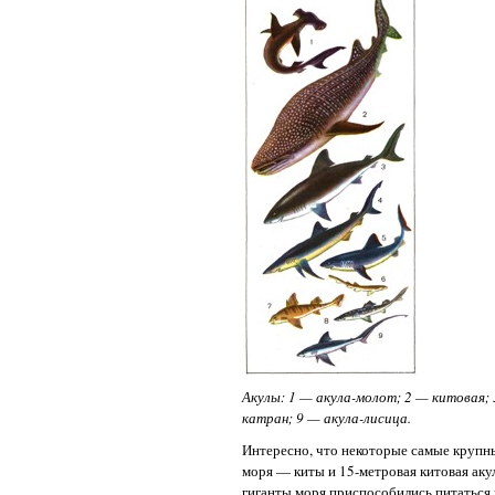
Акулы: 1 — акула-молот; 2 — китовая; 
катран; 9 — акула-лисица.
Интересно, что некоторые самые крупн
моря — киты и 15-метровая китовая ак
гиганты моря приспособились питаться 