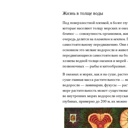
Жизнь в толще воды
Под поверхностной пленкой, в более гл
которые населяют толщу морских и оке
бентос —
совокупность организмов, жи
очередь делятся на
планктон
и
нектон.
самостоятельному передвижению. Они п
основном это мелкие водоросли и живот
передвигающиеся самостоятельно на бо
хозяева водной толщи океанов и морей 
позвоночных — рыбы и китообразные.
В океанах и морях, как и на суше, рас
суше главная масса растительности — в
водоросли — ламинарии, фукусы — расту
море растительность может существоват
во внутренних морях водоросли опускаю
глубинах, примерно до 200 м, их можно 