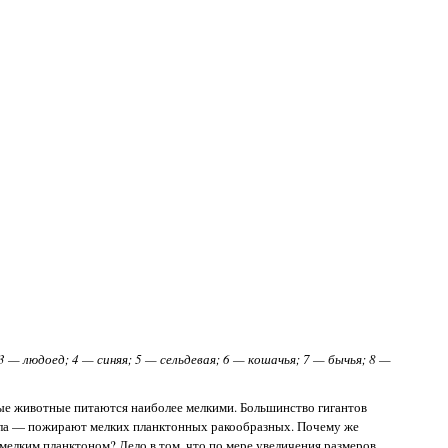
3 — людоед; 4 — синяя; 5 — сельдевая; 6 — кошачья; 7 — бычья; 8 —
ые животные питаются наиболее мелкими. Большинство гигантов
ула — пожирают мелких планктонных ракообразных. Почему же
мелким планктоном? Дело в том, что по мере увеличения размеров