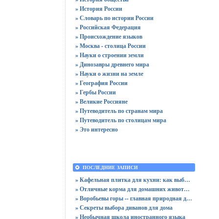
» История России
» Словарь по истории России
» Российская Федерация
» Происхождение языков
» Москва - столица России
» Науки о строении земли
» Динозавры древнего мира
» Науки о жизни на земле
» География России
» Гербы России
» Великие Россияне
» Путеводитель по странам мира
» Путеводитель по столицам мира
» Это интересно
ПОСЛЕДНИЕ ЗАПИСИ
» Кафельная плитка для кухни: как выбрать практичную отделку
» Отличные корма для домашних животных
» Воробьевы горы -- главная природная достопримечательность Москвы
» Секреты выбора диванов для дома
» Необычная школа иностранного языка