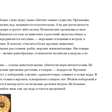
убоких слоях моря, также обитают живые существа. Организмы,
анских вод, называются
пелагическими. А
на дне располагается
вущих в грунте либо на нем. Пелагические организмы в свою
Планктон состоит из животных и растений, малоспособных к
ередвигаются пассивно — морскими течениями и ветром; в
ные. К нектону относятся более крупные животные,
льшие расстояния: рыбы, морские млекопитающие. Настоящие
— мелкие ракообразные, головоногие моллюски и медузы, а из
тения — основа животной жизни: обитатели моря питаются ими. На
ысшие цветковые растения, а в морях — водоросли. Крупные
т у побережий, а мелкие, одноклеточные, плавают в толще воды. В
ь только в верхнем, освещенном солнцем слое. Вблизи побережий и
тся иногда всего на несколько десятков метров. На больших
найти лишь там, где вода остается прозрачной.