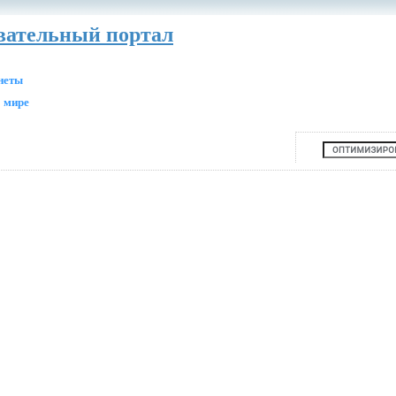
авательный портал
анеты
 мире