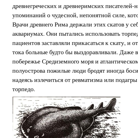
древнегреческих и древнеримских писателей-н
упоминаний о чудесной, непонятной силе, кот
Врачи древнего Рима держали этих скатов у се
аквариумах. Они пытались использовать торпед
пациентов заставляли прикасаться к скату, и о
тока больные будто бы выздоравливали. Даже в
побережье Средиземного моря и атлантическо
полуострова пожилые люди бродят иногда бос
надеясь излечиться от ревматизма или подагр
торпедо.