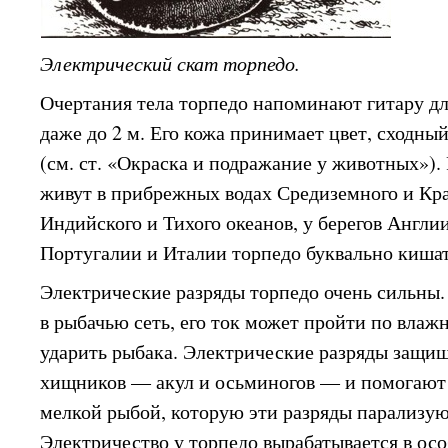
Электрический скат торпедо.
Очертания тела торпедо напоминают гитару дли
даже до 2 м. Его кожа принимает цвет, сходн
(см. ст. «Окраска и подражание у животных»).
живут в прибрежных водах Средиземного и Кра
Индийского и Тихого океанов, у берегов Англи
Португалии и Италии торпедо буквально кишат
Электрические разряды торпедо очень сильны. 
в рыбачью сеть, его ток может пройти по влаж
ударить рыбака. Электрические разряды защи
хищников — акул и осьминогов — и помогают 
мелкой рыбой, которую эти разряды парализую
Электричество у торпедо вырабатывается в осо