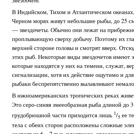
В Индийском, Тихом и Атлантическом океанах
Черном морях живут небольшие рыбы, до 25 см,
— звездочеты. Обычно они лежат на прибрежно
проплывающую сверху добычу. Поэтому их гла
верхней стороне головы и смотрят вверх. Отсю
этих рыб. Некоторые виды звездочетов имеют 
которые находятся у них на темени, служат, ве
сигнализации, хотя их действие ощутимо и для
рыбаки беспрепятственно вылавливают немало 
В южноамериканских тропических реках живет
Это серо-синяя змееобразная рыба длиной до 
1
грудобрюшной части приходится лишь
/
ее т
5
тела с обеих сторон расположены сложные эле
состоят из 6—7 тыс. пластинок, отделенных др