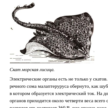
Скат морская лисица.
Электрические органы есть не только у скатов
речного сома малаптеруруса обернуто, как шу
в котором образуется электрический ток. На 
органов приходится около четверти веса всего
разрядов его достигает 360 В, оно опасно даже 