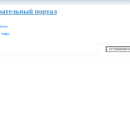
авательный портал
анеты
 мире