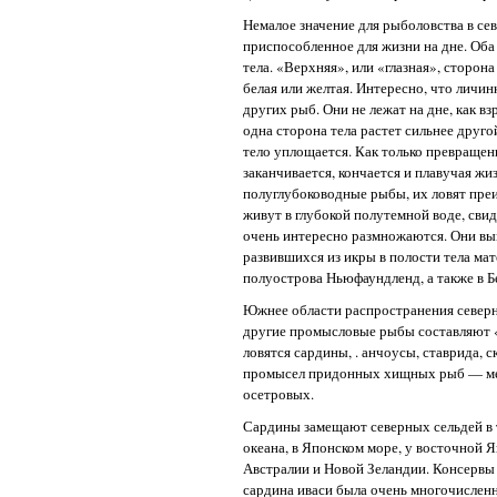
Немалое значение для рыболовства в се
приспособленное для жизни на дне. Оба
тела. «Верхняя», или «глазная», сторон
белая или желтая. Интересно, что личи
других рыб. Они не лежат на дне, как в
одна сторона тела растет сильнее друго
тело уплощается. Как только превращ
заканчивается, кончается и плавучая ж
полуглубоководные рыбы, их ловят пре
живут в глубокой полутемной воде, сви
очень интересно размножаются. Они вы
развившихся из икры в полости тела ма
полуострова Ньюфаундленд, а также в Б
Южнее области распространения северны
другие промысловые рыбы составляют «
ловятся сардины, . анчоусы, ставрида, с
промысел придонных хищных рыб — мер
осетровых.
Сардины замещают северных сельдей в 
океана, в Японском море, у восточной 
Австралии и Новой Зеландии. Консервы
сардина иваси была очень многочисленна