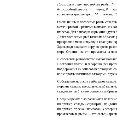
Проходные и полупроходные рыбы: 1 — о
благородный лосось; 7 — нерка; 8 — ги
восточная красноперка; 14 — чехонь; 1
Очень ценны и лососевые рыбы северных
мелкой рыбой и рачками в океане, и к к
их веса). Для откладки икры они идут к
Ловят лососевых рыб главным образом у
прекрасное мясо и вкусную красную ик
Здесь выдерживают икру во время разви
море. Ограничивают и промысел на мес
В советском рыболовстве имеют большое
Постройка плотин и засорение рек пре
поддержания их запасов необходимо со
вод с промышленными отходами, спуска
Собственно
морские рыбы
дают свыше 
морские сельди, тресковые, камбаловые
сельдевых рыб, анчоусовые, скумбриев
Среди морских рыб различают пелагичес
(например, сельдь и скумбрия), придон
(например, треска и камбала). В север
промысловые рыбы — это сельдь, треска