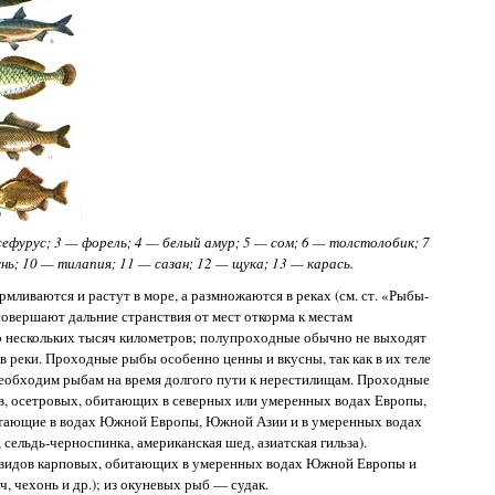
ефурус; 3 — форель; 4 — белый амур; 5 — сом; 6 — толстолобик; 7
нь; 10 — тилапия; 11 — сазан; 12 — щука; 13 — карась.
рмливаются и растут в море, а размножаются в реках (см. ст. «Рыбы-
вершают дальние странствия от мест откорма к местам
до нескольких тысяч километров; полупроходные обычно не выходят
в реки. Проходные рыбы особенно ценны и вкусны, так как в их теле
необходим рыбам на время долгого пути к нерестилищам. Проходные
в, осетровых, обитающих в северных или умеренных водах Европы,
битающие в водах Южной Европы, Южной Азии и в умеренных водах
сельдь-черноспинка, американская шед, азиатская гильза).
видов карповых, обитающих в умеренных водах Южной Европы и
ч, чехонь и др.); из окуневых рыб — судак.