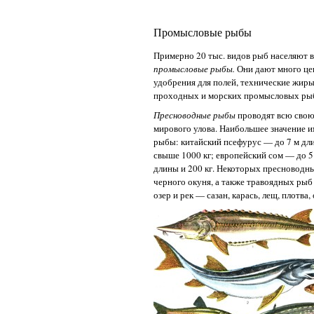
Промысловые рыбы
Примерно 20 тыс. видов рыб населяют в
промысловые рыбы.
Они дают много це
удобрения для полей, технические жир
проходных и морских промысловых ры
Пресноводные рыбы
проводят всю свою 
мирового улова. Наибольшее значение 
рыбы: китайский псефурус — до 7 м дли
свыше 1000 кг; европейский сом — до 5
длины и 200 кг. Некоторых пресноводны
черного окуня, а также травоядных ры
озер и рек — сазан, карась, лещ, плотва,