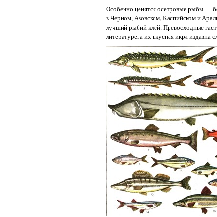
Особенно ценятся осетровые рыбы — бел
в Черном, Азовском, Каспийском и Арал
лучший рыбий клей. Превосходные гаст
литературе, а их вкусная икра издавна 