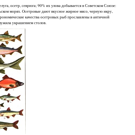
уга, осетр, севрюга; 90% их улова добывается в Советском Союзе:
ьском морях. Осетровые дают вкусное жирное мясо, черную икру,
рономические качества осетровых рыб прославлены в античной
служила украшением столов.