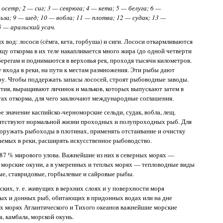
сетр; 2 — сиг; 3 — севрюга; 4 — кета; 5 — белуга; 6 —
льза; 9 — шед; 10 — вобла; 11 — плотва; 12 — судак; 13 —
5 — аральский усач.
 вод: лососи (сёмга, кета, горбуша) и сиги. Лососи откармливаются
онцу откорма в их теле накапливается много жира (до одной четверти
 берегам и поднимаются в верховья рек, проходя тысячи километров.
 входа в реки, на пути к местам размножения. Эти рыбы дают
ру. Чтобы поддержать запасы лососей, строят рыбоводные заводы.
тия, выращивают личинок и мальков, которых выпускают затем в
тах откорма, для чего заключают международные соглашения.
 значение каспийско-черноморские сельди, судак, вобла, лещ.
пятствуют нормальной жизни проходных и полупроходных рыб. Для
оружать рыбоходы в плотинах, применять отстаивание и очистку
емых в реки, расширять искусственное рыбоводство.
87 % мирового улова. Важнейшие из них в северных морях —
, морские окуни, а в умеренных и теплых морях — тепловодные виды
ые, ставридовые, горбылевые и сайровые рыбы.
ких, т. е. живущих в верхних слоях и у поверхности моря
ных и донных рыб, обитающих в придонных водах или на дне
ных морях Атлантического и Тихого океанов важнейшие морские
, камбала, морской окунь.