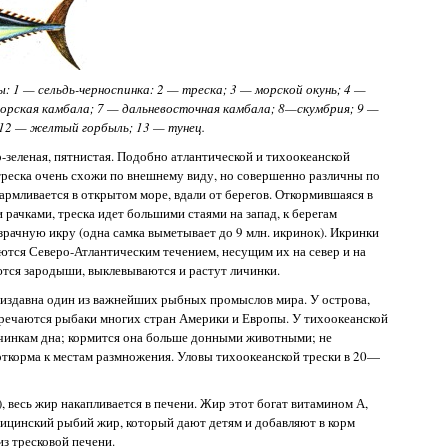
1 — сельдь-черноспинка: 2 — треска; 3 — морской окунь; 4 —
орская камбала; 7 — дальневосточная камбала; 8—скумбрия; 9 —
; 12 — желтый горбыль; 13 — тунец.
зеленая, пятнистая. Подобно атлантической и тихоокеанской
 треска очень схожи по внешнему виду, но совершенно различны по
армливается в открытом море, вдали от берегов. Откормившаяся в
 рачками, треска идет большими стаями на запад, к берегам
зрачную икру (одна самка выметывает до 9 млн. икринок). Икринки
ются Северо-Атлантическим течением, несущим их на север и на
аются зародыши, выклевываются и растут личинки.
и, издавна один из важнейших рыбных промыслов мира. У острова,
тречаются рыбаки многих стран Америки и Европы. У тихоокеанской
счинкам дна; кормится она больше донными животными; не
откорма к местам размножения. Уловы тихоокеанской трески в 20—
, весь жир накапливается в печени. Жир этот богат витамином А,
цинский рыбий жир, который дают детям и добавляют в корм
из тресковой печени.