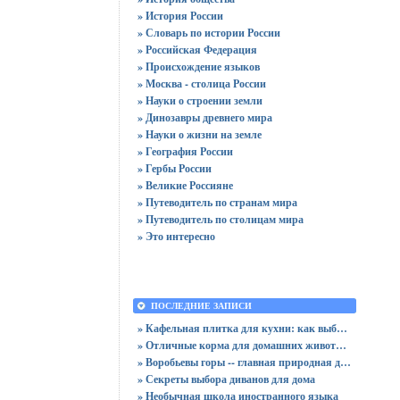
» История России
» Словарь по истории России
» Российская Федерация
» Происхождение языков
» Москва - столица России
» Науки о строении земли
» Динозавры древнего мира
» Науки о жизни на земле
» География России
» Гербы России
» Великие Россияне
» Путеводитель по странам мира
» Путеводитель по столицам мира
» Это интересно
ПОСЛЕДНИЕ ЗАПИСИ
» Кафельная плитка для кухни: как выбрать практичную отделку
» Отличные корма для домашних животных
» Воробьевы горы -- главная природная достопримечательность Москвы
» Секреты выбора диванов для дома
» Необычная школа иностранного языка