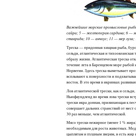
Важнейшие морские промысловые рыбы: 
сайра; 5 — желтоперая сардина; 6 — м
ставрида; 10 — анчоус; 11 — мер луза
Треска — придонная хищная рыба, буро-
сельди, атлантическая и тихоокеанская
образу жизни. Атлантическая треска отк
течение лета в Баренцевом море рыбой и
Норвегии. Здесь треска выметывает про
всплывают к поверхности и подхватыва
восток. В это время в икринках развив
Лов атлантической трески, как и сельд
Ньюфаундленд во время лова трески вс
трески икра донная, прилипающая к пе
совершает дальних странствий от мест 
30 раз меньше, чем атлантической.
Мясо трески нежирное (менее 1 % жира)
необходимым для роста животных. Меди
цыплятам и пушным зверям, и есть жир 