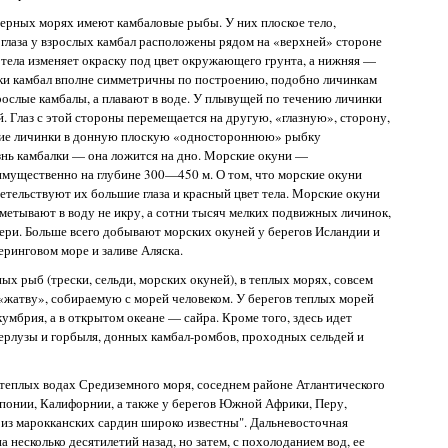
верных морях имеют камбаловые рыбы. У них плоское тело,
 глаза у взрослых камбал расположены рядом на «верхней» стороне
а тела изменяет окраску под цвет окружающего грунта, а нижняя —
нки камбал вполне симметричны по построению, подобно личинкам
зрослые камбалы, а плавают в воде. У плывущей по течению личинки
й. Глаз с этой стороны перемещается на другую, «глазную», сторону,
ение личинки в донную плоскую «одностороннюю» рыбку
изнь камбалки — она ложится на дно. Морские окуни —
имущественно на глубине 300—450 м. О том, что морские окуни
детельствуют их большие глаза и красный цвет тела. Морские окуни
метывают в воду не икру, а сотни тысяч мелких подвижных личинок,
тери. Больше всего добывают морских окуней у берегов Исландии и
еринговом море и заливе Аляска.
х рыб (трески, сельди, морских окуней), в теплых морях, совсем
жатву», собираемую с морей человеком. У берегов теплых морей
кумбрия, а в открытом океане — сайра. Кроме того, здесь идет
лузы и горбыля, донных камбал-ромбов, проходных сельдей и
теплых водах Средиземного моря, соседнем районе Атлантического
Японии, Калифорнии, а также у берегов Южной Африки, Перу,
 из марокканских сардин широко известны". Дальневосточная
 несколько десятилетий назад, но затем, с похолоданием вод, ее