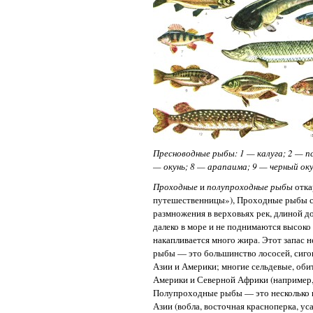
Пресноводные рыбы: 1 — калуга; 2 — пс
— окунь; 8 — арапаима; 9 — черный оку
Проходные
и
полупроходные рыбы
отка
путешественницы»), Проходные рыбы со
размножения в верховьях рек, длиной 
далеко в море и не поднимаются высоко 
накапливается много жира. Этот запас 
рыбы — это большинство лососей, сиго
Азии и Америки; многие сельдевые, о
Америки и Северной Африки (например, 
Полупроходные рыбы — это несколько 
Азии (вобла, восточная красноперка, уса