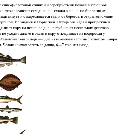
 с сине-фиолетовой спинкой и серебристыми боками и брюшком.
я и тихоокеанская сельди очень схожи внешне, но биология их
ьдь зимует и откармливается вдали от берегов, в открытом океане
геном, Исландией и Норвегией. Оттуда она идет к прибрежным
дывает икру на песчаное дно на глубине от нескольких десятков
ь не уходит далеко в океан и икру откладывает на водоросли у
 м. Атлантическая сельдь — одна из важнейших промысловых рыб мира
д. Человек начал ловить ее давно, 6—7 тыс. лет назад.