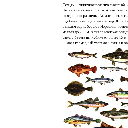
Сельдь — типичная пелагическая рыба,
Питается она планктоном. Атлантическа
совершенно различна. Атлантическая сел
над большими глубинами между Шпицбер
отмелям вдоль берегов Норвегии и откла
метров до 200 м. А тихоокеанская сельд
самого берега на глубине от 0,5 до 15
— дает громадный улов: до 4 млн. т в го