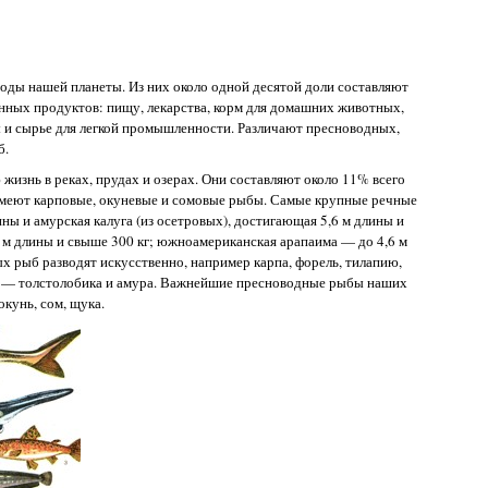
оды нашей планеты. Из них около одной десятой доли составляют
нных продуктов: пищу, лекарства, корм для домашних животных,
ы и сырье для легкой промышленности. Различают пресноводных,
б.
жизнь в реках, прудах и озерах. Они составляют около 11% всего
имеют карповые, окуневые и сомовые рыбы. Самые крупные речные
ны и амурская калуга (из осетровых), достигающая 5,6 м длины и
 м длины и свыше 300 кг; южноамериканская арапаима — до 4,6 м
х рыб разводят искусственно, например карпа, форель, тилапию,
б — толстолобика и амура. Важнейшие пресноводные рыбы наших
 окунь, сом, щука.