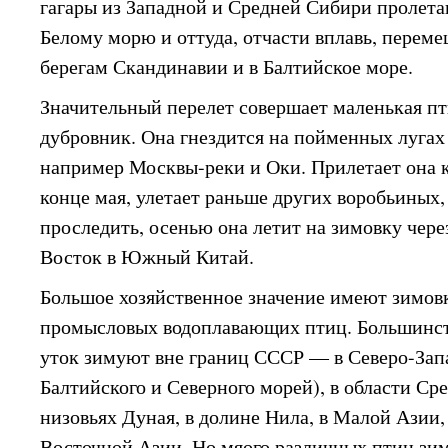
гагары из Западной и Средней Сибири пролета
Белому морю и оттуда, отчасти вплавь, перем
берегам Скандинавии и в Балтийское море.
Значительный перелет совершает маленькая пт
дубровник. Она гнездится на пойменных лугах
например Москвы-реки и Оки. Прилетает она к
конце мая, улетает раньше других воробьиных, 
проследить, осенью она летит на зимовку чер
Восток в Южный Китай.
Большое хозяйственное значение имеют зимов
промысловых водоплавающих птиц. Большинст
уток зимуют вне границ СССР — в Северо-Запа
Балтийского и Северного морей), в области Ср
низовьях Дуная, в долине Нила, в Малой Азии,
Восточной Азии. Но мяого различных птиц зи