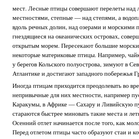
мест. Лесные птицы совершают перелеты над
местностями, степные — над степями, а водо
вдоль речных долин, над озерами и морскими 
гнездящиеся на океанических островах, совер
открытым морем. Пересекают большие морски
некоторые материковые птицы. Например, чай
у берегов Кольского полуострова, зимуют в Се
Атлантике и достигают западного побережья Г
Иногда птицам приходится преодолевать во вр
непривычные для них местности, например п
Каракумы, в Африке — Сахару и Ливийскую п
стараются быстрее миновать такие места и ле
Осенний отлет начинается после того, как моло
Перед отлетом птицы часто образуют стаи и к