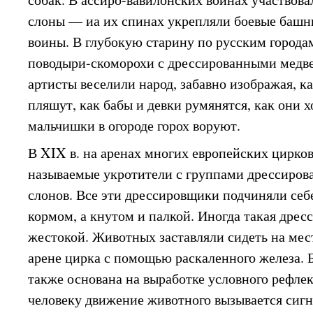
слоны — иа их спинах укрепляли боевые башн
воины. В глубокую старину по русским города
поводыри-скоморохи с дрессированными медв
артисты веселили народ, забавно изображая, 
пляшут, как бабы и девки румянятся, как они хо
мальчишки в огороде горох воруют.
В XIX в. на аренах многих европейских цирков
называемые укротители с группами дрессирова
слонов. Все эти дрессировщики подчиняли себ
кормом, а кнутом и палкой. Иногда такая дрес
жестокой. Животных заставляли сидеть на мест
арене цирка с помощью раскаленного железа. 
также основана на выработке условного рефле
человеку движение животного вызывается сиг