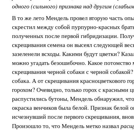
одного (сильного) признака над другим (слабым
В то же лето Мендель провел вторую часть опыт
скрестил между собой пурпурно-красных брать
полученных после первой гибридизации. Полу
скрещивания семена он высеял следующей весн
зазеленели всходы. Какими будут цветки? Каза
можно угадать безошибочно. Какое потомство 
скрещивания черной собаки с черной собакой?
собака. А от скрещивания красноцветкового го
горохом? Очевидно, только горох с красными ц
распустились бутоны, Мендель обнаружил, что
окраска венчиков была белой. Признак белой о
исчезнувший после первого скрещивания, внов
Произошло то, что Мендель метко назвал
расщ