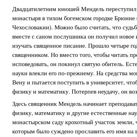
Двадцатилетним юношей Мендель переступил 
монастыря в тихом богемском городке Брюнне (
Чехословакии). Можно было считать, что судьб
вместе с саном послушника он получил новое 
изучать священное писание. Прошло четыре го
священником. Но вместо того, чтобы читать п
исповедовать, он покинул святую обитель. Ест
науки влекли его по-прежнему. На средства м
Вену и пытается поступить в университет, что
физику и математику. Потерпев неудачу, он во
Здесь священник Мендель начинает преподава
физику, математику и другие естественные нау
монастырском саду крохотный участок земли, 
которым было суждено прославить его имя на в