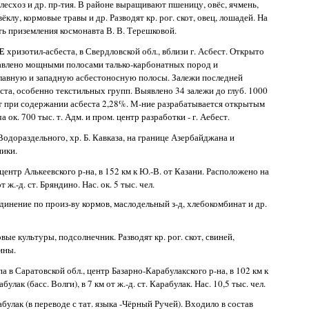
жлесхоз и др. пр-тия. В районе выращивают пшеницу, овёс, ячмень,
ёклу, кормовые травы и др. Разводят кр. рог. скот, овец, лошадей. На
ть приземления космонавта В. В. Терешковой.
ИЕ
хризотил-асбеста, в Свердловской обл., вблизи г. Асбест. Открыто
ставлено мощными полосами талько-карбонатных пород и
главную и западную асбестоносную полосы. Залежи последней
а, особенно текстильных групп. Выявлено 34 залежи до глуб. 1000
. т при содержании асбеста 2,28%. М-ние разрабатывается открытым
 ок. 700 тыс. т. Адм. и пром. центр разработки - г. Аебест.
Водораздельного, хр. Б. Кавказа, на границе Азербайджана и
ники.
, центр Алькеевского р-на, в 152 км к Ю.-В. от Казани. Расположено на
т ж.-д. ст. Бряндино. Нас. ок. 5 тыс. чел.
бъединение по произ-ву кормов, маслодельный з-д, хлебокомбинат и др.
е культуры, подсолнечник. Разводят кр. рог. скот, свиней,
ины.
типа в Саратовской обл., центр Базарно-Карабулакского р-на, в 102 км к
улак (басс. Волги), в 7 км от ж.-д. ст. Карабулак. Нас. 10,5 тыс. чел.
абулак (в переводе с тат. языка -Чёрный Ручей). Входило в состав