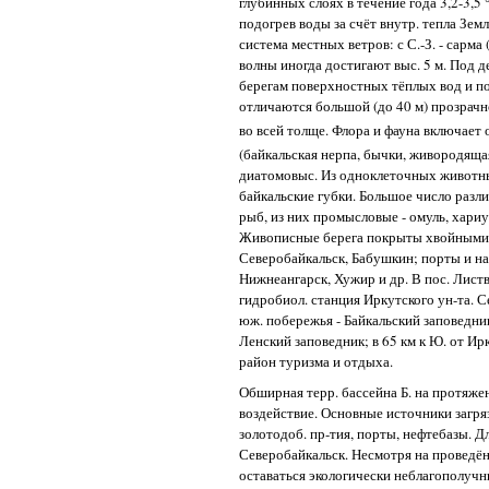
глубинных слоях в течение года 3,2-3,
подогрев воды за счёт внутр. тепла Земл
система местных ветров: с С.-З. - сарма (
волны иногда достигают выс. 5 м. Под 
берегам поверхностных тёплых вод и п
отличаются большой (до 40 м) прозрач
во всей толще. Флора и фауна включает 
(байкальская нерпа, бычки, живородяща
диатомовыс. Из одноклеточных животны
байкальские губки. Большое число разли
рыб, из них промысловые - омуль, хариус
Живописные берега покрыты хвойными ле
Северобайкальск, Бабушкин; порты и на
Нижнеангарск, Хужир и др. В пос. Листвя
гидробиол. станция Иркутского ун-та. Се
юж. побережья - Байкальский заповедник
Ленский заповедник; в 65 км к Ю. от Ирк
район туризма и отдыха.
Обширная терр. бассейна Б. на протяж
воздействие. Основные источники загря
золотодоб. пр-тия, порты, нефтебазы. Д
Северобайкальск. Несмотря на проведё
оставаться экологически неблагополуч