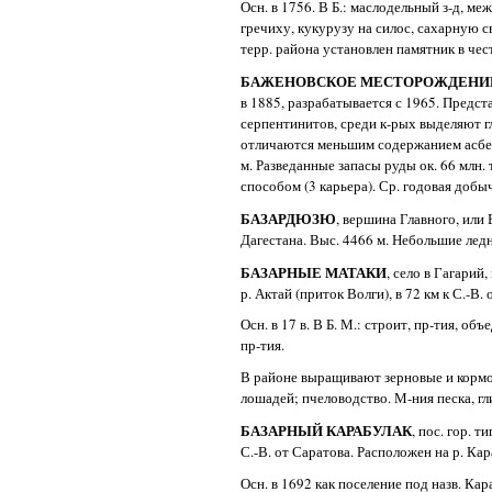
Осн. в 1756. В Б.: маслодельный з-д, ме
гречиху, кукурузу на силос, сахарную св
терр. района установлен памятник в чес
БАЖЕНОВСКОЕ МЕСТОРОЖДЕН
в 1885, разрабатывается с 1965. Пред
серпентинитов, среди к-рых выделяют 
отличаются меньшим содержанием асбест
м. Разведанные запасы руды ок. 66 млн
способом (3 карьера). Ср. годовая добыча
БАЗАРДЮЗЮ
, вершина Главного, или 
Дагестана. Выс. 4466 м. Небольшие лед
БАЗАРНЫЕ МАТАКИ
, село в Гагарий
р. Актай (приток Волги), в 72 км к С.-В. о
Осн. в 17 в. В Б. М.: строит, пр-тия, о
пр-тия.
В районе выращивают зерновые и кормовы
лошадей; пчеловодство. М-ния песка, гл
БАЗАРНЫЙ КАРАБУЛАК
, пос. гор. 
С.-В. от Саратова. Расположен на р. Караб
Осн. в 1692 как поселение под назв. Кар