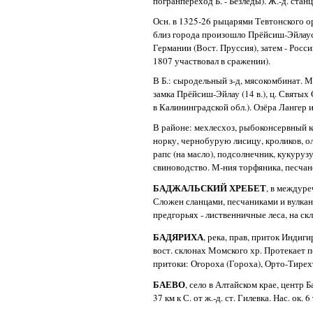
погранпереход Б. - Безледы). Ж.-д. станци
Осн. в 1325-26 рыцарями Тевтонского о
близ города произошло Прёйсиш-Эйлауск
Германии (Вост. Пруссия), затем - Росси
1807 участвовал в сражении).
В Б.: сыродельный з-д, мясокомбинат. 
замка Прёйсиш-Эйлау (14 в.), ц. Святы
в Калининградской обл.). Озёра Лангер 
В районе: мехлесхоз, рыбоконсервный ко
норку, чернобурую лисицу, кроликов, о
рапс (на масло), подсолнечник, кукуруз
свиноводство. М-ния торфяника, песчан
БАДЖАЛЬСКИЙ ХРЕБЕТ
, в междуре
Сложен сланцами, песчаниками и вулкан
предгорьях - лиственничные леса, на ск
БАДЯРИХА
, река, прав, приток Индигир
вост. склонах Момского хр. Протекает п
притоки: Огороха (Гороха), Орто-Тирехтя
БАЕВО
, село в Алтайском крае, центр Б
37 км к С. от ж.-д. ст. Гилевка. Нас. ок. 6