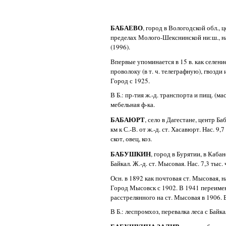
БАБАЕВО
, город в Вологодской обл., 
пределах Молого-Шекснинской ни:ш., на б
(1996).
Впервые упоминается в 15 в. как селени
проволоку (в т. ч. телеграфную), гвозди
Город с 1925.
В Б.: пр-тия ж.-д. транспорта и пищ. (
мебельная ф-ка.
БАБАЮРТ
, село в Дагестане, центр Б
км к С.-В. от ж.-д. ст. Хасавюрт. Нас. 9
скот, овец, коз.
БАБУШКИН
, город в Бурятии, в Кабан
Байкал. Ж.-д. ст. Мысовая. Нас. 7,3 тыс. 
Осн. в 1892 как почтовая ст. Мысовая, 
Город Мысовск с 1902. В 1941 переимен
расстрелянного на ст. Мысовая в 1906. 
В Б.: леспромхоз, перевалка леса с Байка