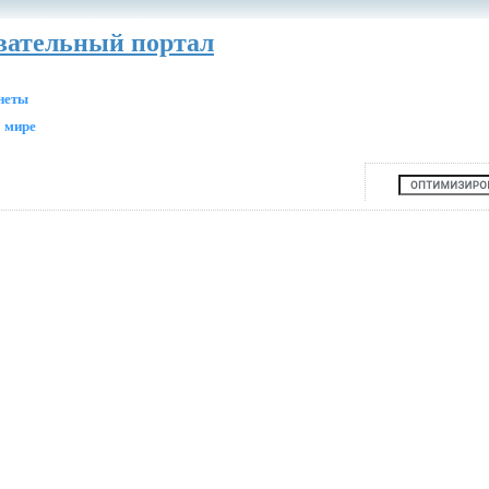
авательный портал
анеты
 мире