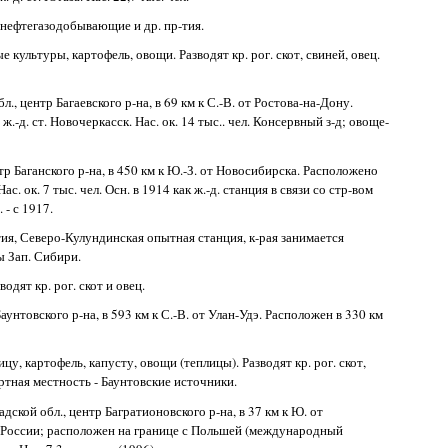
 - нефтегазодобывающие и др. пр-тия.
культуры, картофель, овощи. Разводят кр. рог. скот, свиней, овец.
бл., центр Багаевского р-на, в 69 км к С.-В. от Ростова-на-Дону.
 ж.-д. ст. Новочеркасск. Нас. ок. 14 тыс.. чел. Консервный з-д; овоще-
нтр Баганского р-на, в 450 км к Ю.-З. от Новосибирска. Расположено
с. ок. 7 тыс. чел. Осн. в 1914 как ж.-д. станция в связи со стр-вом
 - с 1917.
-тия, Северо-Кулундинская опытная станция, к-рая занимается
ы Зап. Сибири.
одят кр. рог. скот и овец.
Баунтовского р-на, в 593 км к С.-В. от Улан-Удэ. Расположен в 330 км
у, картофель, капусту, овощи (теплицы). Разводят кр. рог. скот,
ортная местность - Баунтовские источники.
адской обл., центр Багратионовского р-на, в 37 км к Ю. от
ка России; расположен на границе с Польшей (международный