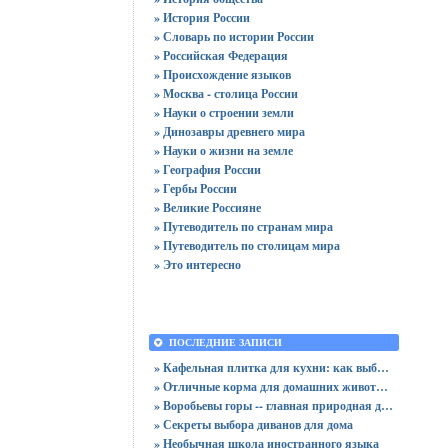
» История России
» Словарь по истории России
» Российская Федерация
» Происхождение языков
» Москва - столица России
» Науки о строении земли
» Динозавры древнего мира
» Науки о жизни на земле
» География России
» Гербы России
» Великие Россияне
» Путеводитель по странам мира
» Путеводитель по столицам мира
» Это интересно
ПОСЛЕДНИЕ ЗАПИСИ
» Кафельная плитка для кухни: как выбрать практичную отделку
» Отличные корма для домашних животных
» Воробьевы горы -- главная природная достопримечательность Москвы
» Секреты выбора диванов для дома
» Необычная школа иностранного языка