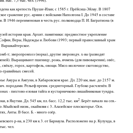
я. Нас. 7,3 тыс. чел. (1996).
рдена как крепость Пруше-Илав; с 1585 г. Прёйсиш-Эйлау. В 1807
ое сражение рус. армии с войсками Наполеона I. До 1945 в составе
и. В 1946 переименован в честь рус. полководца П. И. Багратиона (в
Музей истории края. Архит. памятники: предмостное укрепление
х Софии, Веры, Надежды и Любови (1993; первый православный храм
и Варшкайтерское.
мб-т; зверопромхоз (норка), другие звероводч. х-ва (разводят
леней). Выращивают пшеницу, рожь, ячмень (для пивоварения), овёс,
у, свёклу, горох, картофель, овощи. Мясо-молочное скотоводство,
о-гравийных смесей.
чье Амура и Амгуни, в Хабаровском крае. Дл. 220 км, вые. до 2157 м.
ич. породами. Рельеф преим. среднегорный. Глубоко расчленён. В
лонах - пихтово-еловая тайга и кустарничково-лишайниковая тундра.
2
ки, в Якутии. Дл. 545 км, пл. басс. 12,2 тыс. км
. Берёт начало на сев.-
о Абыйской низм., окаймляя с 3. Алазейское плоскогорье. Осн.
х, Анты. В басе. Б. - много озёр.
аевского р-на, в 230 км к 3. от Барнаула. Расположено на р. Кулунда, в
 тыс. чел.