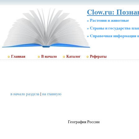
Clow.ru: Позн
» Растения и животные
» Страны и государства пл
» Cправочная информация о
Главная
В начало
Каталог
Рефераты
в начало раздела
|
на главную
География России