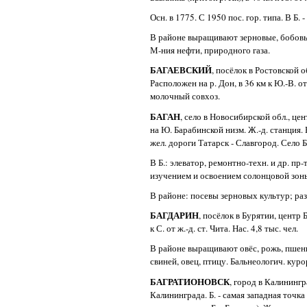
Осн. в 1775. С 1950 пос. гор. типа. В Б.
В районе выращивают зерновые, бобовые 
М-ния нефти, природного газа.
БАГАЕВСКИЙ
, посёлок в Ростовской о
Расположен на р. Дон, в 36 км к Ю.-В. от
молочный совхоз.
БАГАН
, село в Новосибирской обл., це
на Ю. Барабинской низм. Ж.-д. станция. На
жел. дороги Татарск - Славгород. Село Б.
В Б.: элеватор, ремонтно-техн. и др. пр
изучением и освоением солонцовой зон
В районе: посевы зерновых культур; разв
БАГДАРИН
, посёлок в Бурятии, центр 
к С. от ж.-д. ст. Чита. Нас. 4,8 тыс. чел.
В районе выращивают овёс, рожь, пшениц
свиней, овец, птицу. Бальнеологич. кур
БАГРАТИОНОВСК
, город в Калинингр
Калининграда. Б. - самая западная точ