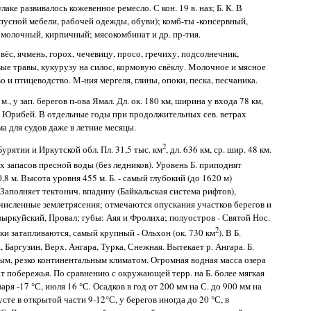
лаке развивалось кожевенное ремесло. С кон. 19 в. наз; Б. К. В
пусной мебели, рабочей одежды, обуви); комб-ты -консервный,
 молочный, кирпичный; мясокомбинат и др. пр-тия.
ёс, ячмень, горох, чечевицу, просо, гречиху, подсолнечник,
вые травы, кукурузу на силос, кормовую свёклу. Молочное и мясное
о и птицеводство. М-ния мергеля, глины, опоки, песка, песчаника.
 м., у зап. берегов п-ова Ямал. Дл. ок. 180 км, ширина у входа 78 км,
 и Юрибей. В отдельные годы при продолжительных сев. ветрах
а для судов даже в летние месяцы.
2
Бурятии и Иркутской обл. Пл. 31,5 тыс. км
, дл. 636 км, ср. шир. 48 км.
ых запасов пресной воды (без ледников). Уровень Б. приподнят
 м. Высота уровня 455 м. Б. - самый глубокий (до 1620 м)
Заполняет тектонич. впадину (Байкальская система рифтов),
сленные землетрясения; отмечаются опускания участков берегов и
выркуйский, Провал; губы: Аяя и Фролиха; полуостров - Святой Нос.
2
ски затапливаются, самый крупный - Ольхон (ок. 730 км
). В Б.
, Баргузин, Верх. Ангара, Турка, Снежная. Вытекает р. Ангара. Б.
вым, резко континентальным климатом. Огромная водная масса озера
т побережья. По сравнению с окружающей терр. на Б. более мягкая
аря -17 °С, июля 16 °С. Осадков в год от 200 мм на С. до 900 мм на
сте в открытой части 9-12°С, у берегов иногда до 20 °С, в