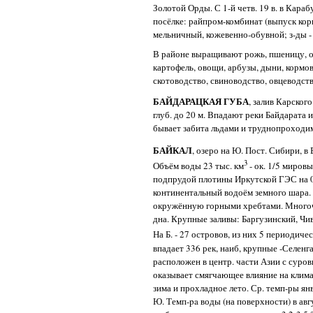
Золотой Орды. С 1-й четв. 19 в. в Карабу
посёлке: райпром-комбинат (выпуск кор
мельничный, кожевенно-обувной; з-ды -
В районе выращивают рожь, пшеницу, ов
картофель, овощи, арбузы, дыни, кормо
скотоводство, свиноводство, овцеводств
БАЙДАРАЦКАЯ ГУБА
, залив Карского
глуб. до 20 м. Впадают реки Байдарата
бывает забита льдами и труднопроходим
БАЙКАЛ
, озеро на Ю. Пост. Сибири, в 
3
Объём воды 23 тыс. км
- ок. 1/5 миров
подпрудой плотины Иркутской ГЭС на 0,8
континентальный водоём земного шара. 
окружённую горными хребтами. Многочи
дна. Крупные заливы: Баргузинский, Чи
На Б. - 27 островов, из них 5 периодиче
впадает 336 рек, наиб, крупные -Селенга
расположен в центр. части Азии с суро
оказывает смягчающее влияние на клима
зима и прохладное лето. Ср. темп-ры янв
Ю. Темп-pa воды (на поверхности) в авгу