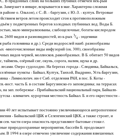
5 °С. В придонных слоях на больших глубинах отмечен нек-рый
и. Замерзает в январе, вскрывается в мае. Характерна сложная
в районе о. Ольхон), с С.-В. - баргузин, с Ю.-З. - култук. Ветровые
действием ветров летом происходит сгон к противоположным
одъём у подветренных берегов холодных глубинных вод. Воды Б.
ностью, мало минерализованы, слабощелочные, богаты кислородом
3
ок. 2600 видов и разновидностей, из к-рых
/
- эндемики
4
я рыба голомянка и др.). Среди водорослей наиб. разнообразны
х -многочисленные виды инфузорий (ок. 300), своеобразны
чных видов червей, моллюсков, ракообразных. В Б. обитает 50 видов
, таймень, озёрный сиг, окунь, сорога, налим, щука и др.
сами. Озеро судоходно. На берегах города - Слюдянка, Байкальск,
селённые пункты - Байкал, Култук, Танхой, Выдрино, Усть-Баргузин,
нка - Лимнологич. ин-т Сиб. отделения РАН, в пос. Б. Коты -
в.-вост. часть Б. в составе Баргузинско-го заповедника; на террасах
, на зап. побережье - Прибайкальский национальный парк, Байкалн-
утска - климатич. курортная местность Байкал. Б. и его окрестности -
ении 40 лет испытывает постоянно увеличивающееся антропогенное
знения - Байкальский ЦБК и Селенгинский ЦКК, а также строит, и
ля сев. части озера опасность представляют бытовые стоки г.
нные природоохранные мероприятия, бассейн Б. продолжает
ным. В 1994 в озере отмечено увеличение содержания взвешенных