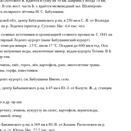
жья Охотского м. Вдаётся в сушу на 30 км. Ширина у входа 70 км,
. В сев.-вост. часть Б. з. вдаётся мелководный зал. Шхиперово.
сть полярного лётчика М. С. Бабушкина.
одской обл., центр Бабушкинского р-на, в 250 км к С.-В. от Вологды
а р. Леденга (приток р. Сухона). Нас. 4,4 тыс. чел.
ых соляных источников и организацией соляного промысла. С 1841 на
улярный Леденгс-курорт (ныне Бабушкинский курорт).
темп-ры января - 13°С, июля 17 °С. Осадков до 600 мм в год. Осн.
 натриевые воды, аналогичные минер, водам курорта Тотьма. В Б.
пр-тия.
ень, овёс, горох, лён, картофель, рапс, многолетние травы.
ины, торфа, известняков.
денгс-курорт), см. Бабушкина Имени, село.
, центр Бабынинского р-на, в 45 км к Ю.-З. от Калуги. Ж.-д. станция.
 и др. пр-шя.
ечиху, ячмень, кукурузу на силос, картофель, корнеплоды,
 свиней, птицу
тр Бавлинского р-на, в 369 км к Ю.-В. от Казани. Расположен на р.
.-д. ст. Ютаза. Нас. 22,7 тыс. чел.