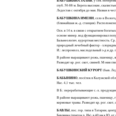
БАБУШКИНА ЗАЛИВ
, у сев. побере
глуб. 50-88 м. Берега высокие, скалистые
Ледостав с октября до мая. Назван в че
БАБУШКИНА ИМЕНИ
, село в Волог
(ближайшая ж.-д. станция). Расположено н
Осн. в 14 в. в связи с открытием богат
основе минер. вод функционировал поп
Бальнеологич. курортная местность. Ср. 
природный лечебный фактор - хлоридные
И.: леспромхоз, маслодельный з-д и др. 
В районе выращивают рожь, пшеницу, ячм
Разводят кр. рог. скот, свиней. М-ния гл
БАБУШКИНСКИЙ КУРОРТ
(быв. Ле
БАБЫНИНО
, посёлок в Калужской обл.
Нас. 4,1 тыс. чел.
В Б.: перерабатывающие с.-х. продукцию
В районе выращивают рожь, пшеницу, гр
кормовые травы. Разводят кр. рог. скот,
БАВЛЫ
, пос. гор. типа в Татарии, цен
Бавлинка (приток р. Ик), в 40 км к Ю. от ж