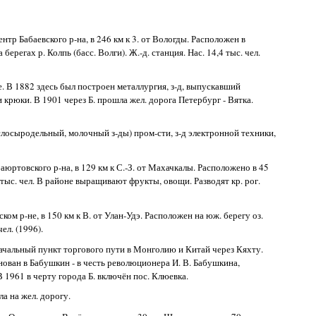
центр Бабаевского р-на, в 246 км к 3. от Вологды. Расположен в
ерегах р. Колпь (басс. Волги). Ж.-д. станция. Нас. 14,4 тыс. чел.
е. В 1882 здесь был построен металлургия, з-д, выпускавший
 и крюки. В 1901 через Б. прошла жел. дорога Петербург - Вятка.
маслосыродельный, молочный з-ды) пром-сти, з-д электронной техники,
абаюртовского р-на, в 129 км к С.-З. от Махачкалы. Расположено в 45
,7 тыс. чел. В районе выращивают фрукты, овощи. Разводят кр. рог.
ском р-не, в 150 км к В. от Улан-Удэ. Расположен на юж. берегу оз.
чел. (1996).
начальный пункт торгового пути в Монголию и Китай через Кяхту.
ован в Бабушкин - в честь революционера И. В. Бабушкина,
В 1961 в черту города Б. включён пос. Клюевка.
ла на жел. дорогу.