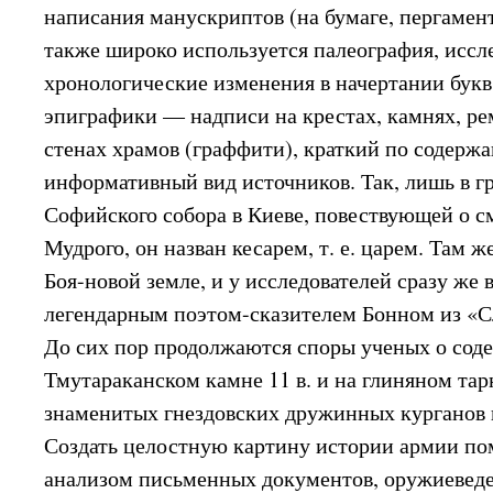
написания манускриптов (на бумаге, пергамен
также широко используется палеография, исс
хронологические изменения в начертании букв
эпиграфики — надписи на крестах, камнях, ре
стенах храмов (граффити), краткий по содерж
информативный вид источников. Так, лишь в г
Софийского собора в Киеве, повествующей о см
Мудрого, он назван кесарем, т. е. царем. Там ж
Боя-новой земле, и у исследователей сразу же 
легендарным поэтом-сказителем Бонном из «Сл
До сих пор продолжаются споры ученых о сод
Тмутараканском камне 11 в. и на глиняном та
знаменитых гнездовских дружинных курганов 
Создать целостную картину истории армии по
анализом письменных документов, оружиевед