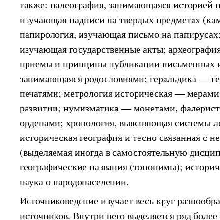
также: палеография, занимающаяся историей п
изучающая надписи на твердых предметах (камн
папирология, изучающая письмо на папирусах
изучающая государственные акты; археографи
приемы и принципы публикации письменных ис
занимающаяся родословиями; геральдика — г
печатями; метрология историческая — мерами
развитии; нумизматика — монетами, фалерис
орденами; хронология, выясняющая системы л
историческая география и тесно связанная с 
(выделяемая иногда в самостоятельную дисци
географические названия (топонимы); истори
наука о народонаселении.
Источниковедение изучает весь круг разнообр
источников. Внутри него выделяется ряд более