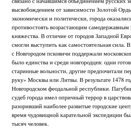
связано с начавшимся объединением русских з
высвобождением от зависимости Золотой Орды
экономически и политически, города оказалис
противостоять возрастающим самодержавным 
княжества. В отличие от городов Западной Евр
смогли выступить как самостоятельная сила. В 
с Новгородом псковичи поддержали московског
было единства и среди новгородцев: одни гото
старинные вольности, другие предпочитали п
руку» Москвы или Литвы. В результате 1478 го
Новгородском феодальной республики. Пагубн
судеб города имел опричный террор в царствов
разоривший наиболее развитые городские центр
время чудовищной карательной экспедиции бы
тысяч человек.