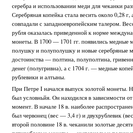
серебра и использовании меди для чеканки ра
Серебряная копейка стала весить около 0,28 г, 
совпадали с западноевропейским талером. Вес
рубля оказалась приведенной к норме междуна
монеты. В 1700 — 1701 гг. появились медные м
полушку и полуполушку и новые серебряные 
достоинства — полтина, полуполтина, гривенн
денег (полугривна), а с 1704 г. — медные копе
рублевики и алтыны.
При Петре I начался выпуск золотой монеты. 
был условньйя. Он находился в зависимости от
момент. В начале 18 в. наиболее распростран
был червонец (вес — 3,4 г) и двухрублевик (ве
второй половине 18 в. чеканили золотые десят