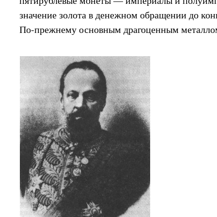
пятирублевые монеты — империалы и полуимп
значение золота в денежном обращении до конц
По-прежнему основным драгоценным металлом