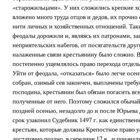
«старожильцами». У них сложились крепкие хо
вложено много труда отцов и дедов, их прочно
нити личных и хозяйственных отношений. Так
феодалы дорожили и, являясь их патронами, з
неприятельских набегов, от посягательств друг
налаженные связи крестьянину было сложно. В 
постепенно ущемлялось право перехода отдель
Уйти от феодала, «отказаться» было легче осе
собран, озимый сев закончен, выплачены треб
господина, крестьянин был обязан погасить все
полученные от него. Поэтому сложился обычай
поздней осенью, незадолго до и после Юрьева 
срок узаконил Судебник 1497 г. как единствен
крестьян, которые должны Крепостное право у
достаточно поздно, в середине 17 в., и поначал