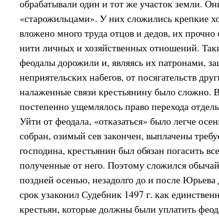
обрабатывали один и тот же участок земли. Он
«старожильцами». У них сложились крепкие хо
вложено много труда отцов и дедов, их прочно
нити личных и хозяйственных отношений. Так
феодалы дорожили и, являясь их патронами, з
неприятельских набегов, от посягательств друг
налаженные связи крестьянину было сложно. В 
постепенно ущемлялось право перехода отдель
Уйти от феодала, «отказаться» было легче осе
собран, озимый сев закончен, выплачены треб
господина, крестьянин был обязан погасить все
полученные от него. Поэтому сложился обычай
поздней осенью, незадолго до и после Юрьева 
срок узаконил Судебник 1497 г. как единствен
крестьян, которые должны были уплатить фео