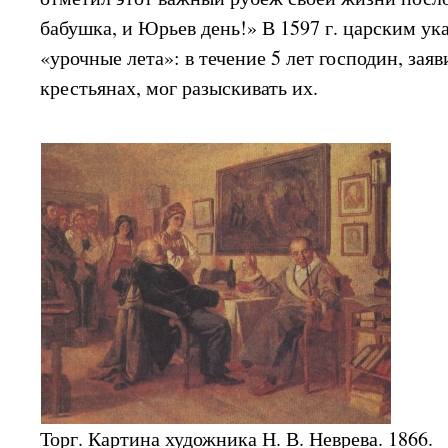
бабушка, и Юрьев день!» В 1597 г. царским ук
«урочные лета»: в течение 5 лет господин, зая
крестьянах, мог разыскивать их.
Торг. Картина художника Н. В. Неврева. 1866.