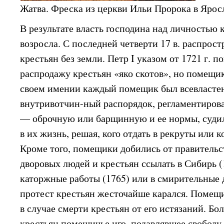
Жатва. Фреска из церкви Ильи Пророка в Ярос
В результате власть господина над личностью
возросла. С последней четверти 17 в. распрос
крестьян без земли. Петр I указом от 1721 г. п
распродажу крестьян «яко скотов», но помещик
своем имении каждый помещик был всевластен
внутривотчин-ный распорядок, регламентиров
— оброчную или барщинную и ее нормы, судил
в их жизнь, решая, кого отдать в рекруты или к
Кроме того, помещики добились от правительс
дворовых людей и крестьян ссылать в Сибирь (1
каторжные работы (1765) или в смирительные
протест крестьян жесточайше карался. Помещи
в случае смерти крестьян от его истязаний. Бо
крестьян помещичье иго, подавлявшее свободу