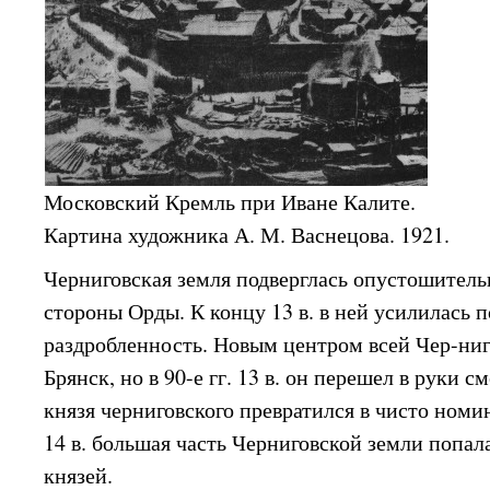
Московский Кремль при Иване Калите.
Картина художника А. М. Васнецова. 1921.
Черниговская земля подверглась опустошител
стороны Орды. К концу 13 в. в ней усилилась 
раздробленность. Новым центром всей Чер-ни
Брянск, но в 90-е гг. 13 в. он перешел в руки 
князя черниговского превратился в чисто номи
14 в. большая часть Черниговской земли попал
князей.