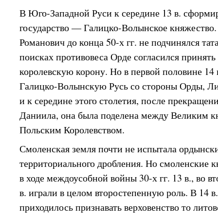
В Юго-Западной Руси к середине 13 в. сформи
государство — Галицко-Волынское княжество.
Романович до конца 50-х гг. не подчинялся татар
поисках противовеса Орде согласился принять
королевскую корону. Но в первой половине 14 
Галицко-Волынскую Русь со стороны Орды, Ли
и к середине этого столетия, после прекращен
Даниила, она была поделена между Великим 
Польским Королевством.
Смоленская земля почти не испытала ордынск
территориального дробления. Но смоленские к
в ходе междоусобной войны 30-х гг. 13 в., во 
в. играли в целом второстепенную роль. В 14 
приходилось признавать верховенство то литов