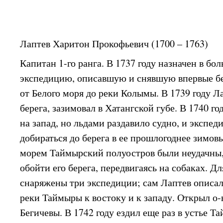
Лаптев Харитон Прокофьевич (1700 – 1763)
Капитан 1-го ранга. В 1737 году назначен в б
экспедицию, описавшую и снявшую впервые бе
от Белого моря до реки Колымы. В 1739 году Л
берега, зазимовал в Хатангской губе. В 1740 го
на запад, но льдами раздавило судно, и экспе
добираться до берега в ее прошлогоднее зимов
морем Таймырский полуостров были неудачны
обойти его берега, передвигаясь на собаках. Д
снаряжены три экспедиции; сам Лаптев описал 
реки Таймыры к востоку и к западу. Открыл о
Бегичевы. В 1742 году ездил еще раз в устье Та