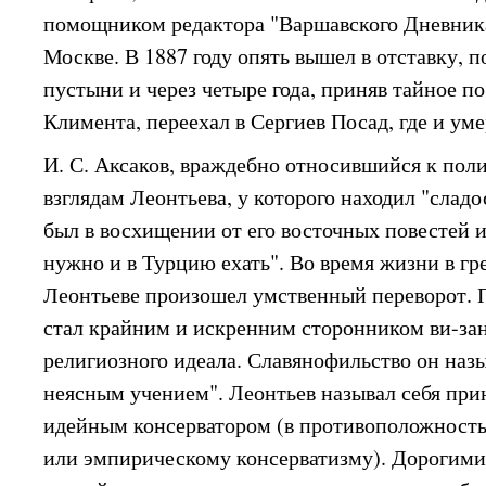
помощником редактора "Варшавского Дневника
Москве. В 1887 году опять вышел в отставку, 
пустыни и через четыре года, приняв тайное 
Климента, переехал в Сергиев Посад, где и уме
И. С. Аксаков, враждебно относившийся к по
взглядам Леонтьева, у которого находил "сладо
был в восхищении от его восточных повестей и
нужно и в Турцию ехать". Во время жизни в гр
Леонтьеве произошел умственный переворот. 
стал крайним и искренним сторонником ви-за
религиозного идеала. Славянофильство он наз
неясным учением". Леонтьев называл себя пр
идейным консерватором (в противоположность
или эмпирическому консерватизму). Дорогим