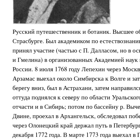
Русский путешественник и ботаник. Высшее о
Страсбурге. Был академиком по естествознанию
принял участие (частью с П. Далласом, но в о
и Гмелина) в организованных Академией наук
России. 8 июля 1768 году Лепехин через Моск
Арзамас выехал около Симбирска к Волге и зат
берегу вниз, был в Астрахани, затем направилс
оттуда поднялся к северу по области Уральског
отчасти и в Сибирь; потом по бассейну р. Выч
Двине, проехал в Архангельск, обследовал поб
через Олонецкий край держал путь в Петербург
декабря 1772 года. В марте 1773 года выехал в