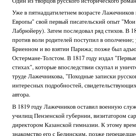
Один из творцов русского исторического роман
Уже в пятнадцатилетнем возрасте Лажечников 
Европы" свой первый писательский опыт "Мо
Лабрюйеру). Затем последовал ряд стихов. В 1
против воли родителей поступил в ополчение; 
Бриенном и во взятии Парижа; позже был адъ
Остермане-Толстом. В 1817 году издал "Первые
стихах", которые впоследствии скупал и унич
труде Лажечникова, "Походные записки русско
интересных подробностей, свидетельствующих
автора.
В 1819 году Лажечников оставил военную слу
училищ Пензенской губернии, визитатором са
директором Казанской гимназии. К этому вре
знакомство его с Белинским, позже перешедше